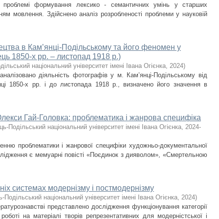
е проблемі формування лексико - семантичних умінь у старших
ням мовлення. Здійснено аналіз розробленості проблеми у науковій
цтва в Кам’янці-Подільському та його феномен у
ець 1850-х рр. – листопад 1918 р.)
дільський національний університет імені Івана Огієнка
,
2024
)
оаналізовано діяльність фотографів у м. Кам’янці-Подільському від
ці 1850-х рр. і до листопада 1918 р., визначено його значення в
лекси Гай-Головка: проблематика і жанрова специфіка
ць-Подільський національний університет імені Івана Огієнка
,
2024-
ченню проблематики і жанрової специфіки художньо-документальної
слідження є мемуарні повісті «Поєдинок з дияволом», «Смертельною
жніх системах модернізму і постмодернізму
ь-Подільський національний університет імені Івана Огієнка
,
2024
)
ературознавстві представлено дослідження функціонування категорії
У роботі на матеріалі творів репрезентативних для модерністської і