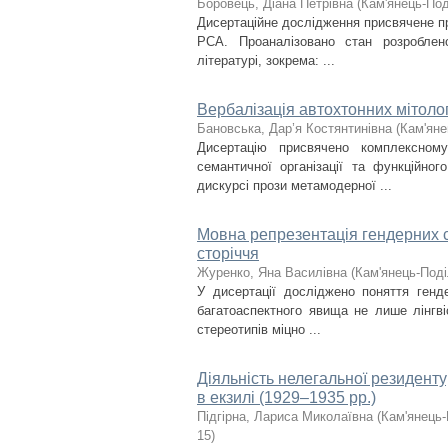
Боровець, Діана Петрівна
(
Кам'янець-Под
Дисертаційне дослідження присвячене п
РСА. Проаналізовано стан розробленос
літературі, зокрема: ...
Вербалізація автохтонних мітолог
Бановська, Дар’я Костянтинівна
(
Кам'яне
Дисертацію присвячено комплексному 
семантичної організації та функційно
дискурсі прози метамодерної ...
Мовна репрезентація гендерних ст
сторіччя
Журенко, Яна Василівна
(
Кам'янець-Поді
У дисертації досліджено поняття генде
багатоаспектного явища не лише лінгві
стереотипів міцно ...
Діяльність нелегальної резиден
в екзилі (1929–1935 рр.)
Підгірна, Лариса Миколаївна
(
Кам'янець-
15
)