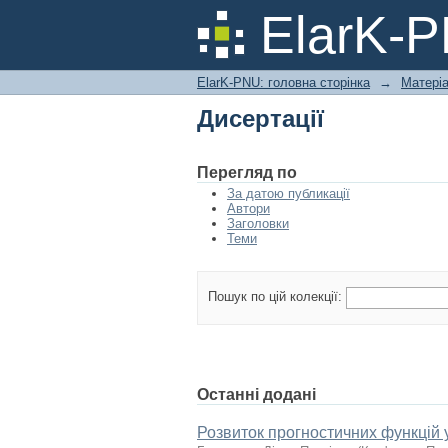
Дисертації
ElarK-
ElarK-PNU: головна сторінка
→
Матері
Дисертації
Перегляд по
За датою публикації
Автори
Заголовки
Теми
Пошук по цій колекції:
Останні додані
Розвиток прогностичних функцій