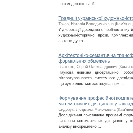
постмодерністської ...
Традиції української художньо-іст
Токар, Наталія Володимирівна
(
Кам’янец
У дисертації досліджено проблематику й 
художньо-історичної прози. Комплексн
світогляду та ...
Архітектоніко-семантична трансфо
формальних обмежень
Гнатенко, Сергій Олександрович
(
Кам’яне
Наукова новизна дисертаційної ро
літературознавстві системного дослідж
що зумовлюється застосуванням ...
Формування професійної компетен
математичних дисциплін у заклад
Сидорук, Людмила Миколаївна
(
Кам’янец
Дослідження присвячене проблемі форму
вивчення математичних дисциплін у з
аналізу виокремлено ...