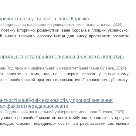
оричної прози у творчості Івана Корсака
ь-Подільський національний університет імені Івана Огієнка
,
2024
)
поетику історичної романістики Івана Корсака в площині української
ий аналіз творчого доробку митця дав змогу простежити розвиток
рмація тексту: прийом стирання (erasure) в літературі
ць-Подільський національний університет імені Івана Огієнка
,
2024
)
боти полягає в тому, що це – перша спроба у вітчизняному
ення особливостей архітектоніко-семантичної трансформації тексту,
тності майбутніх економістів у процесі вивчення
ах фахової передвищої освіти
ь-Подільський національний університет імені Івана Огієнка
,
2023
)
вання професійної компетентності майбутніх економістів у процесі
акладах фахової передвищої освіти. За результатами системного