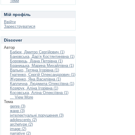
Теми
Мій профіль
Ввійти
Зареєструватися
Discover
Автор
Бабюк, Дмитро Сергійович (1)
Бановська, Дар’я Костянтинівна (1)
Боровець, Діана Петрівна (1)
Браницька, Марина Михайлівна (1)
Валько, Тетяна Ігорівна (1)
Гнатенко, Сергій Олександрович (1)
Журенко, Яна Василівна (1)
Каплична, Людмила Олексіївна (1)
Козярук, Аліна Ігорівна (1)
Косовська, Аліна Олексіївна (1)
... View More
Тема
genre (3)
жанр (3)
інтелектуальні порушення (3)
adolescents (2)
archetype (2)
image (2)
narrative (2)