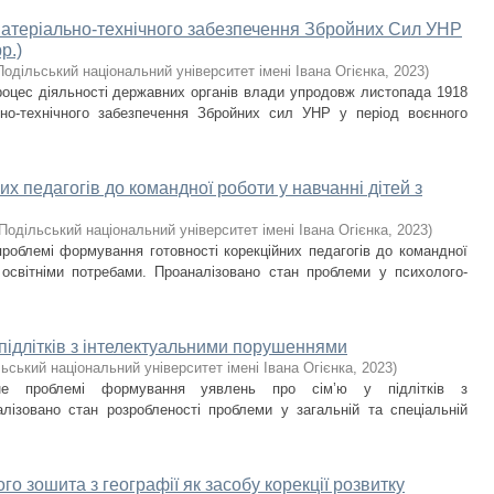
 матеріально-технічного забезпечення Збройних Сил УНР
р.)
одільський національний університет імені Івана Огієнка
,
2023
)
роцес діяльності державних органів влади упродовж листопада 1918
но-технічного забезпечення Збройних сил УНР у період воєнного
х педагогів до командної роботи у навчанні дітей з
Подільський національний університет імені Івана Огієнка
,
2023
)
роблемі формування готовності корекційних педагогів до командної
 освітніми потребами. Проаналізовано стан проблеми у психолого-
підлітків з інтелектуальними порушеннями
ьський національний університет імені Івана Огієнка
,
2023
)
ене проблемі формування уявлень про сім’ю у підлітків з
лізовано стан розробленості проблеми у загальній та спеціальній
о зошита з географії як засобу корекції розвитку