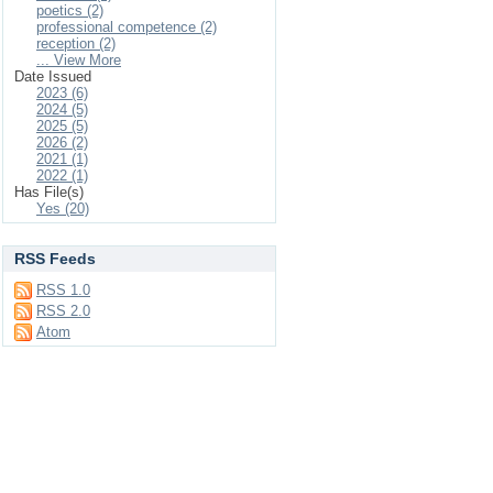
poetics (2)
professional competence (2)
reception (2)
... View More
Date Issued
2023 (6)
2024 (5)
2025 (5)
2026 (2)
2021 (1)
2022 (1)
Has File(s)
Yes (20)
RSS Feeds
RSS 1.0
RSS 2.0
Atom