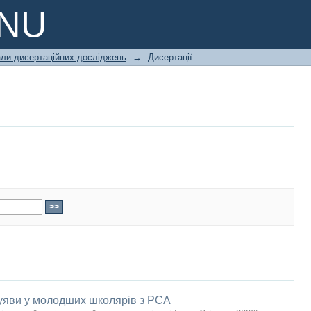
PNU
али дисертаційних досліджень
→
Дисертації
 уяви у молодших школярів з РСА