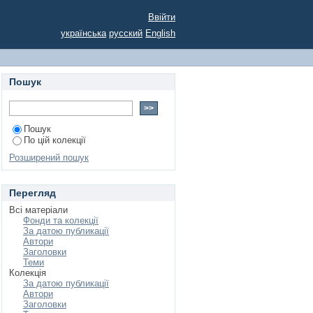
Ввійти
українська
русский
English
Пошук
Пошук
По цій колекції
Розширений пошук
Перегляд
Всі матеріали
Фонди та колекції
За датою публикації
Автори
Заголовки
Теми
Колекція
За датою публикації
Автори
Заголовки