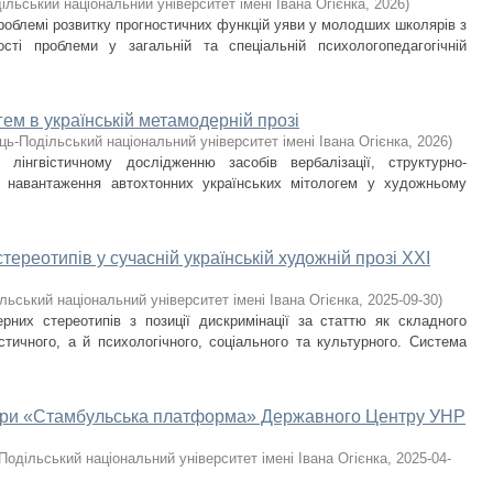
ільський національний університет імені Івана Огієнка
,
2026
)
роблемі розвитку прогностичних функцій уяви у молодших школярів з
ті проблеми у загальній та спеціальній психолого­педагогічній
ем в українській метамодерній прозі
ць-Подільський національний університет імені Івана Огієнка
,
2026
)
лінгвістичному дослідженню засобів вербалізації, структурно-
го навантаження автохтонних українських мітологем у художньому
ереотипів у сучасній українській художній прозі ХХІ
льський національний університет імені Івана Огієнка
,
2025-09-30
)
рних стереотипів з позиції дискримінації за статтю як складного
стичного, а й психологічного, соціального та культурного. Система
тури «Стамбульська платформа» Державного Центру УНР
Подільський національний університет імені Івана Огієнка
,
2025-04-