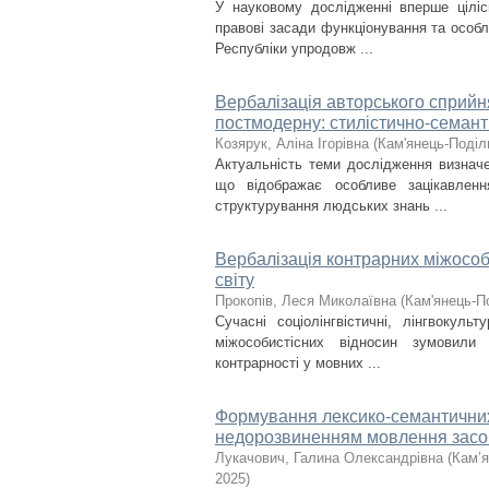
У науковому дослідженні вперше ціліс
правові засади функціонування та особ
Республіки упродовж ...
Вербалізація авторського сприйня
постмодерну: стилістично-семант
Козярук, Аліна Ігорівна
(
Кам'янець-Поділь
Актуальність теми дослідження визначе
що відображає особливе зацікавленн
структурування людських знань ...
Вербалізація контрарних міжособи
світу
Прокопів, Леся Миколаївна
(
Кам'янець-По
Сучасні соціолінгвістичні, лінгвокульт
міжособистісних відносин зумовили 
контрарності у мовних ...
Формування лексико-семантичних 
недорозвиненням мовлення засо
Лукачович, Галина Олександрівна
(
Кам’я
2025
)