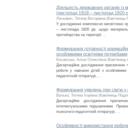
Діяльність державних органів із
(листопад 1918 – листопад 1920 р
Ляскович, Тетяна Вікторівна
(
Кам’янець-П
У дослідженні комплексно висвітлено п
– листопада 1920 рр. щодо матеріаль
протиборства на території ...
Формування готовності корекційни
особливими освітніми потребами
Косовська, Аліна Олексіївна
(
Кам’янець-
Дисертаційне дослідження присвячене п
роботи у навчанні дітей з особливими
педагогічній літературі, ...
Формування уявлень про сім’ю у 
Валько, Тетяна Ігорівна
(
Кам'янець-Поділ
Дисертаційне дослідження присвяч
інтелектуальними порушеннями. Проана
психолого-педагогічній літературі, ...
Особливості використання робочог