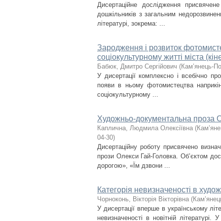
Дисертаційне дослідження присвячен
дошкільників з загальним недорозвинен
літературі, зокрема: ...
Зародження і розвиток фотомисте
соціокультурному житті міста (кін
Бабюк, Дмитро Сергійович
(
Кам’янець-По
У дисертації комплексно і всебічно пр
появи в ньому фотомистецтва наприкін
соціокультурному ...
Художньо-документальна проза О
Каплична, Людмила Олексіївна
(
Кам’яне
04-30
)
Дисертаційну роботу присвячено визна
прози Олекси Гай-Головка. Об’єктом до
дорогою», «Їм дзвони ...
Категорія невизначеності в худо
Чорноконь, Вікторія Вікторівна
(
Кам’янец
У дисертації вперше в українському літ
невизначеності в новітній літературі. 