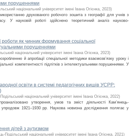
ними порушеннями
льський національний університет імені Івана Огієнка
,
2023
)
икористанню друкованого робочого зошита з географії для учнів з
су. У науковій роботі здійснено теоретичний аналіз науково-
ої роботи як чинник формування соціальної
лектуальними порушеннями
ьський національний університет імені Івана Огієнка
,
2023
)
озробленню й апробації спеціальної методики взаємозв’язку уроку і
альної компетентності підлітків з інтелектуальними порушеннями. У
ародної освіти в системі педагогічних вишів УСРР:
)
Подільський національний університет імені Івана Огієнка
,
2022
)
проаналізовано утворення, умов та зміст діяльності Кам’янець-
ти упродовж 1921–1930 рр. Наукова новизна дослідження полягає у
ння дітей з аутизмом
ць-Подільський національний університет імені Івана Огієнка
,
2021
)