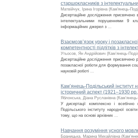
старшокласників з інтелектуаль
Матвійчук, Ірина Ігорівна
(
Кам'янець-Поді
Дисертаційне дослідження присвячено в
інтелектуальними порушеннями 9 кла
інформаційних джерел з ...
Взаємозв’язок уроку і позакласн
компетентності підлітків з інте
Утьосов, Ян Андрійович
(
Кам’янець-Поділ
Дисертаційне дослідження присвячено р
позакласної роботи для формування соці
науковій роботі ...
Кам’янець-Подільський інститут н
історичний аспект (1921–1930 рр.
Яблонська, Діана Русланівна
(
Кам’янець-
У дисертації комплексно і всебічно 
Подільського інституту народної осві
тому, що на основі архівних ...
Навчання розуміння усного мовле
Браницька, Марина Михайлівна
(
Кам’яне