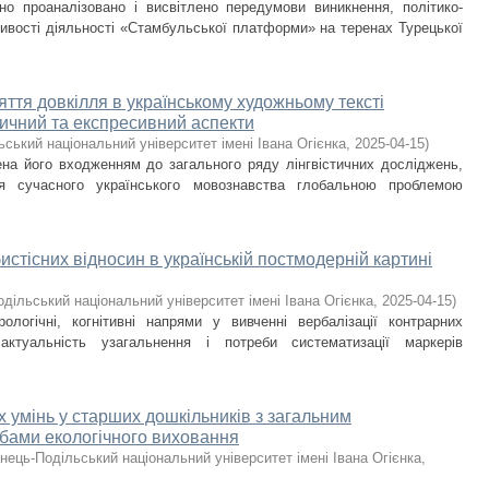
но проаналізовано і висвітлено передумови виникнення, політико-
ливості діяльності «Стамбульської платформи» на теренах Турецької
ття довкілля в українському художньому тексті
ичний та експресивний аспекти
ський національний університет імені Івана Огієнка
,
2025-04-15
)
на його входженням до загального ряду лінгвістичних досліджень,
я сучасного українського мовознавства глобальною проблемою
стісних відносин в українській постмодерній картині
дільський національний університет імені Івана Огієнка
,
2025-04-15
)
урологічні, когнітивні напрями у вивченні вербалізації контрарних
актуальність узагальнення і потреби систематизації маркерів
умінь у старших дошкільників з загальним
бами екологічного виховання
нець-Подільський національний університет імені Івана Огієнка
,