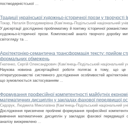
постмодерністської ...
Традиції української художньо-історичної прози у творчості 
Токар, Наталія Володимирівна
(
Кам’янець-Подільський національний унів
У дисертації досліджено проблематику й поетику історичної романістики
художньо-історичної прози. Комплексний аналіз творчого доробку ми
світогляду та ...
Архітектоніко-семантична трансформація тексту: прийом сти
формальних обмежень
Гнатенко, Сергій Олександрович
(
Кам’янець-Подільський національний уні
Наукова новизна дисертаційної роботи полягає в тому, що це
літературознавстві системного дослідження особливостей архітектонік
що зумовлюється застосуванням ...
Формування професійної компетентності майбутніх економіс
математичних дисциплін у закладах фахової передвищої ос
Сидорук, Людмила Миколаївна
(
Кам’янець-Подільський національний уні
Дослідження присвячене проблемі формування професійної компетентнос
вивчення математичних дисциплін у закладах фахової передвищої о
аналізу виокремлено ...