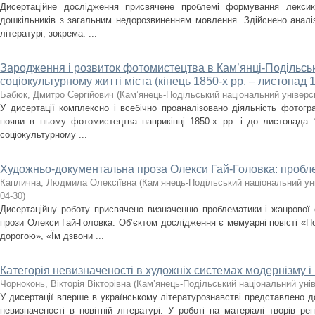
Дисертаційне дослідження присвячене проблемі формування лекси
дошкільників з загальним недорозвиненням мовлення. Здійснено аналіз
літературі, зокрема: ...
Зародження і розвиток фотомистецтва в Кам’янці-Подільсь
соціокультурному житті міста (кінець 1850-х рр. – листопад 1
Бабюк, Дмитро Сергійович
(
Кам’янець-Подільський національний універси
У дисертації комплексно і всебічно проаналізовано діяльність фотогр
появи в ньому фотомистецтва наприкінці 1850-х рр. і до листопада 
соціокультурному ...
Художньо-документальна проза Олекси Гай-Головка: пробл
Каплична, Людмила Олексіївна
(
Кам’янець-Подільський національний уні
04-30
)
Дисертаційну роботу присвячено визначенню проблематики і жанрової
прози Олекси Гай-Головка. Об’єктом дослідження є мемуарні повісті «
дорогою», «Їм дзвони ...
Категорія невизначеності в художніх системах модернізму 
Чорноконь, Вікторія Вікторівна
(
Кам’янець-Подільський національний унів
У дисертації вперше в українському літературознавстві представлено д
невизначеності в новітній літературі. У роботі на матеріалі творів ре