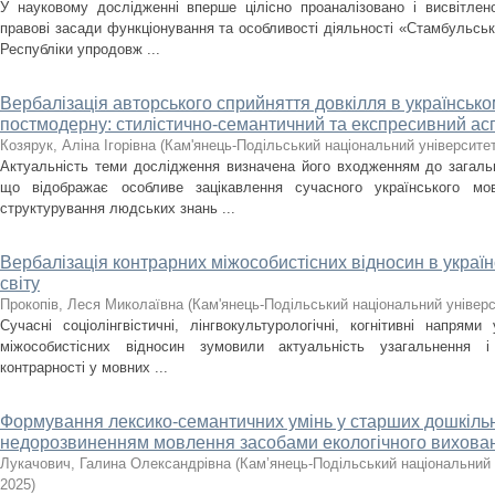
У науковому дослідженні вперше цілісно проаналізовано і висвітлен
правові засади функціонування та особливості діяльності «Стамбульсь
Республіки упродовж ...
Вербалізація авторського сприйняття довкілля в українсько
постмодерну: стилістично-семантичний та експресивний ас
Козярук, Аліна Ігорівна
(
Кам'янець-Подільський національний університет 
Актуальність теми дослідження визначена його входженням до загальн
що відображає особливе зацікавлення сучасного українського мо
структурування людських знань ...
Вербалізація контрарних міжособистісних відносин в україн
світу
Прокопів, Леся Миколаївна
(
Кам'янець-Подільський національний універси
Сучасні соціолінгвістичні, лінгвокультурологічні, когнітивні напрями
міжособистісних відносин зумовили актуальність узагальнення і
контрарності у мовних ...
Формування лексико-семантичних умінь у старших дошкільн
недорозвиненням мовлення засобами екологічного вихова
Лукачович, Галина Олександрівна
(
Кам’янець-Подільський національний у
2025
)