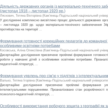
Діяльність державних органів із матеріально-технічного з
(листопад 1918 – листопад 1920 рр.)
Ляскович, Тетяна Вікторівна
(
Кам’янець-Подільський національний універс
У дослідженні комплексно висвітлено процес діяльності державних орг
– листопада 1920 рр. щодо матеріально-технічного забезпечення З
протиборства на території ...
Формування готовності корекційних педагогів до командної 
особливими освітніми потребами
Косовська, Аліна Олексіївна
(
Кам’янець-Подільський національний універ
Дисертаційне дослідження присвячене проблемі формування готовності 
роботи у навчанні дітей з особливими освітніми потребами. Проанал
педагогічній літературі, ...
Формування уявлень про сім’ю у підлітків з інтелектуальн
Валько, Тетяна Ігорівна
(
Кам'янець-Подільський національний університет
Дисертаційне дослідження присвячене проблемі формування у
інтелектуальними порушеннями. Проаналізовано стан розробленості п
психолого-педагогічній літературі, ...
Особливості використання робочого зошита з географії як з