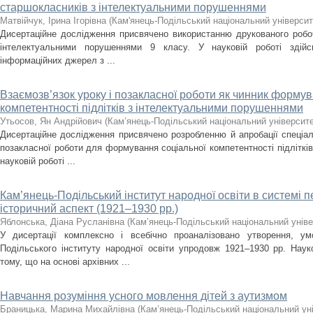
старшокласників з інтелектуальними порушеннями
Матвійчук, Ірина Ігорівна
(
Кам'янець-Подільський національний університе
Дисертаційне дослідження присвячено використанню друкованого робоч
інтелектуальними порушеннями 9 класу. У науковій роботі здійс
інформаційних джерел з ...
Взаємозв’язок уроку і позакласної роботи як чинник формув
компетентності підлітків з інтелектуальними порушеннями
Утьосов, Ян Андрійович
(
Кам’янець-Подільський національний університет
Дисертаційне дослідження присвячено розробленню й апробації спеціал
позакласної роботи для формування соціальної компетентності підліткі
науковій роботі ...
Кам’янець-Подільський інститут народної освіти в системі 
історичний аспект (1921–1930 рр.)
Яблонська, Діана Русланівна
(
Кам’янець-Подільський національний універ
У дисертації комплексно і всебічно проаналізовано утворення, ум
Подільського інституту народної освіти упродовж 1921–1930 рр. Нау
тому, що на основі архівних ...
Навчання розуміння усного мовлення дітей з аутизмом
Браницька, Марина Михайлівна
(
Кам’янець-Подільський національний уні