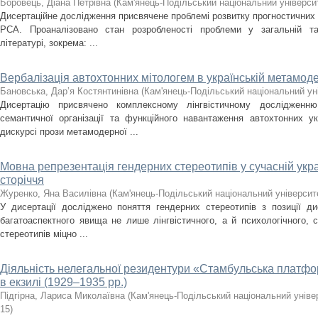
Боровець, Діана Петрівна
(
Кам'янець-Подільський національний університ
Дисертаційне дослідження присвячене проблемі розвитку прогностичних
РСА. Проаналізовано стан розробленості проблеми у загальній та с
літературі, зокрема: ...
Вербалізація автохтонних мітологем в українській метамоде
Бановська, Дар’я Костянтинівна
(
Кам'янець-Подільський національний уні
Дисертацію присвячено комплексному лінгвістичному дослідженню з
семантичної організації та функційного навантаження автохтонних у
дискурсі прози метамодерної ...
Мовна репрезентація гендерних стереотипів у сучасній укра
сторіччя
Журенко, Яна Василівна
(
Кам'янець-Подільський національний університе
У дисертації досліджено поняття гендерних стереотипів з позиції ди
багатоаспектного явища не лише лінгвістичного, а й психологічного, 
стереотипів міцно ...
Діяльність нелегальної резидентури «Стамбульська плат
в екзилі (1929–1935 рр.)
Підгірна, Лариса Миколаївна
(
Кам'янець-Подільський національний універ
15
)