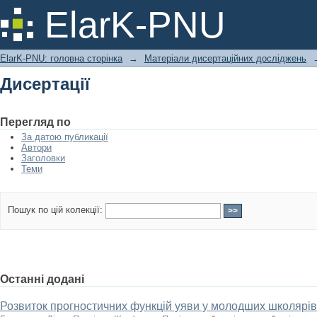
Дисертації
ElarK-PNU
ElarK-PNU: головна сторінка
→
Матеріали дисертаційних досліджень
Дисертації
Перегляд по
За датою публикації
Автори
Заголовки
Теми
Пошук по цій колекції:
Останні додані
Розвиток прогностичних функцій уяви у молодших школярі