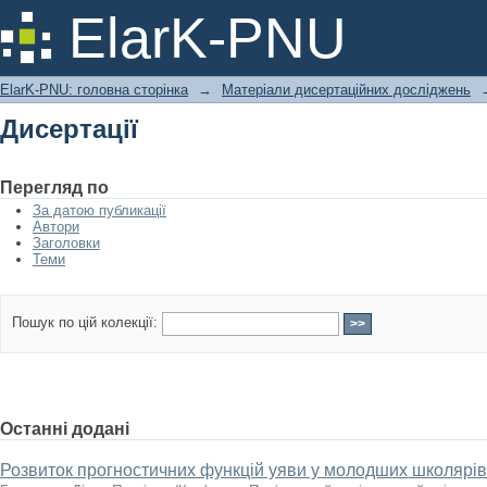
Дисертації
ElarK-PNU
ElarK-PNU: головна сторінка
→
Матеріали дисертаційних досліджень
Дисертації
Перегляд по
За датою публикації
Автори
Заголовки
Теми
Пошук по цій колекції:
Останні додані
Розвиток прогностичних функцій уяви у молодших школярі