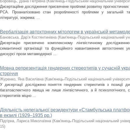
Боровець, Діана Петрівна
(
Кам'янець-Подільський національний університ
Дисертаційне дослідження присвячене проблемі розвитку прогностичних
РСА. Проаналізовано стан розробленості проблеми у загальній та с
літературі, зокрема: ...
Вербалізація автохтонних мітологем в українській метамоде
Бановська, Дар’я Костянтинівна
(
Кам'янець-Подільський національний уні
Дисертацію присвячено комплексному лінгвістичному дослідженню з
семантичної організації та функційного навантаження автохтонних у
дискурсі прози метамодерної ...
Мовна репрезентація гендерних стереотипів у сучасній укра
сторіччя
Журенко, Яна Василівна
(
Кам'янець-Подільський національний університе
У дисертації досліджено поняття гендерних стереотипів з позиції ди
багатоаспектного явища не лише лінгвістичного, а й психологічного, 
стереотипів міцно ...
Діяльність нелегальної резидентури «Стамбульська плат
в екзилі (1929–1935 рр.)
Підгірна, Лариса Миколаївна
(
Кам'янець-Подільський національний універ
15
)