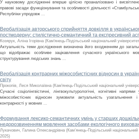
У науковому дослідженні вперше цілісно проаналізовано і висвітлен
правові засади функціонування та особливості діяльності «Стамбульсь
Республіки упродовж ...
Вербалізація авторського сприйняття довкілля в українсько
постмодерну: стилістично-семантичний та експресивний ас
Козярук, Аліна Ігорівна
(
Кам'янець-Подільський національний університет 
Актуальність теми дослідження визначена його входженням до загальн
що відображає особливе зацікавлення сучасного українського мо
структурування людських знань ...
Вербалізація контрарних міжособистісних відносин в україн
світу
Прокопів, Леся Миколаївна
(
Кам'янець-Подільський національний універси
Сучасні соціолінгвістичні, лінгвокультурологічні, когнітивні напрями
міжособистісних відносин зумовили актуальність узагальнення і
контрарності у мовних ...
Формування лексико-семантичних умінь у старших дошкільн
недорозвиненням мовлення засобами екологічного вихова
Лукачович, Галина Олександрівна
(
Кам’янець-Подільський національний у
2025
)