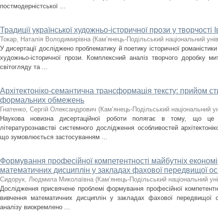
постмодерністської ...
Традиції української художньо-історичної прози у творчості 
Токар, Наталія Володимирівна
(
Кам’янець-Подільський національний унів
У дисертації досліджено проблематику й поетику історичної романістики
художньо-історичної прози. Комплексний аналіз творчого доробку ми
світогляду та ...
Архітектоніко-семантична трансформація тексту: прийом сти
формальних обмежень
Гнатенко, Сергій Олександрович
(
Кам’янець-Подільський національний уні
Наукова новизна дисертаційної роботи полягає в тому, що це
літературознавстві системного дослідження особливостей архітектонік
що зумовлюється застосуванням ...
Формування професійної компетентності майбутніх економіс
математичних дисциплін у закладах фахової передвищої ос
Сидорук, Людмила Миколаївна
(
Кам’янець-Подільський національний уні
Дослідження присвячене проблемі формування професійної компетентнос
вивчення математичних дисциплін у закладах фахової передвищої о
аналізу виокремлено ...