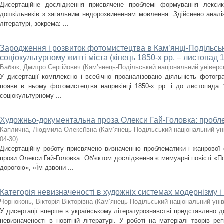
Дисертаційне дослідження присвячене проблемі формування лекси
дошкільників з загальним недорозвиненням мовлення. Здійснено аналіз
літературі, зокрема: ...
Зародження і розвиток фотомистецтва в Кам’янці-Подільсь
соціокультурному житті міста (кінець 1850-х рр. – листопад 1
Бабюк, Дмитро Сергійович
(
Кам’янець-Подільський національний універси
У дисертації комплексно і всебічно проаналізовано діяльність фотогр
появи в ньому фотомистецтва наприкінці 1850-х рр. і до листопада 
соціокультурному ...
Художньо-документальна проза Олекси Гай-Головка: пробл
Каплична, Людмила Олексіївна
(
Кам’янець-Подільський національний уні
04-30
)
Дисертаційну роботу присвячено визначенню проблематики і жанрової
прози Олекси Гай-Головка. Об’єктом дослідження є мемуарні повісті «
дорогою», «Їм дзвони ...
Категорія невизначеності в художніх системах модернізму 
Чорноконь, Вікторія Вікторівна
(
Кам’янець-Подільський національний унів
У дисертації вперше в українському літературознавстві представлено д
невизначеності в новітній літературі. У роботі на матеріалі творів ре