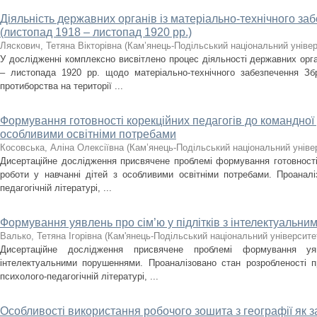
Діяльність державних органів із матеріально-технічного з
(листопад 1918 – листопад 1920 рр.)
Ляскович, Тетяна Вікторівна
(
Кам’янець-Подільський національний універс
У дослідженні комплексно висвітлено процес діяльності державних орг
– листопада 1920 рр. щодо матеріально-технічного забезпечення З
протиборства на території ...
Формування готовності корекційних педагогів до командної 
особливими освітніми потребами
Косовська, Аліна Олексіївна
(
Кам’янець-Подільський національний універ
Дисертаційне дослідження присвячене проблемі формування готовності 
роботи у навчанні дітей з особливими освітніми потребами. Проанал
педагогічній літературі, ...
Формування уявлень про сім’ю у підлітків з інтелектуальн
Валько, Тетяна Ігорівна
(
Кам'янець-Подільський національний університет
Дисертаційне дослідження присвячене проблемі формування у
інтелектуальними порушеннями. Проаналізовано стан розробленості п
психолого-педагогічній літературі, ...
Особливості використання робочого зошита з географії як з