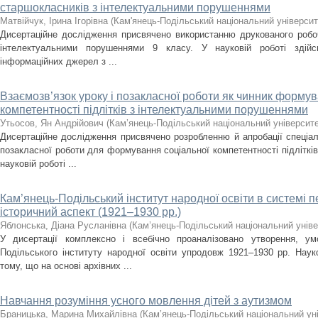
старшокласників з інтелектуальними порушеннями
Матвійчук, Ірина Ігорівна
(
Кам'янець-Подільський національний університе
Дисертаційне дослідження присвячено використанню друкованого робоч
інтелектуальними порушеннями 9 класу. У науковій роботі здійс
інформаційних джерел з ...
Взаємозв’язок уроку і позакласної роботи як чинник формув
компетентності підлітків з інтелектуальними порушеннями
Утьосов, Ян Андрійович
(
Кам’янець-Подільський національний університет
Дисертаційне дослідження присвячено розробленню й апробації спеціал
позакласної роботи для формування соціальної компетентності підліткі
науковій роботі ...
Кам’янець-Подільський інститут народної освіти в системі 
історичний аспект (1921–1930 рр.)
Яблонська, Діана Русланівна
(
Кам’янець-Подільський національний універ
У дисертації комплексно і всебічно проаналізовано утворення, ум
Подільського інституту народної освіти упродовж 1921–1930 рр. Нау
тому, що на основі архівних ...
Навчання розуміння усного мовлення дітей з аутизмом
Браницька, Марина Михайлівна
(
Кам’янець-Подільський національний уні