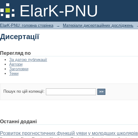
Дисертації
ElarK-PNU
ElarK-PNU: головна сторінка
→
Матеріали дисертаційних досліджень
Дисертації
Перегляд по
За датою публикації
Автори
Заголовки
Теми
Пошук по цій колекції:
Останні додані
Розвиток прогностичних функцій уяви у молодших школярі