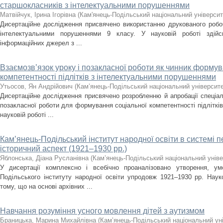
старшокласників з інтелектуальними порушеннями
Матвійчук, Ірина Ігорівна
(
Кам'янець-Подільський національний університе
Дисертаційне дослідження присвячено використанню друкованого робоч
інтелектуальними порушеннями 9 класу. У науковій роботі здійс
інформаційних джерел з ...
Взаємозв’язок уроку і позакласної роботи як чинник формув
компетентності підлітків з інтелектуальними порушеннями
Утьосов, Ян Андрійович
(
Кам’янець-Подільський національний університет
Дисертаційне дослідження присвячено розробленню й апробації спеціал
позакласної роботи для формування соціальної компетентності підліткі
науковій роботі ...
Кам’янець-Подільський інститут народної освіти в системі 
історичний аспект (1921–1930 рр.)
Яблонська, Діана Русланівна
(
Кам’янець-Подільський національний універ
У дисертації комплексно і всебічно проаналізовано утворення, ум
Подільського інституту народної освіти упродовж 1921–1930 рр. Нау
тому, що на основі архівних ...
Навчання розуміння усного мовлення дітей з аутизмом
Браницька, Марина Михайлівна
(
Кам’янець-Подільський національний уні