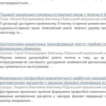
постмодерністської ...
Традиції української художньо-історичної прози у творчості 
Токар, Наталія Володимирівна
(
Кам’янець-Подільський національний унів
У дисертації досліджено проблематику й поетику історичної романістики
художньо-історичної прози. Комплексний аналіз творчого доробку ми
світогляду та ...
Архітектоніко-семантична трансформація тексту: прийом сти
формальних обмежень
Гнатенко, Сергій Олександрович
(
Кам’янець-Подільський національний уні
Наукова новизна дисертаційної роботи полягає в тому, що це
літературознавстві системного дослідження особливостей архітектонік
що зумовлюється застосуванням ...
Формування професійної компетентності майбутніх економіс
математичних дисциплін у закладах фахової передвищої ос
Сидорук, Людмила Миколаївна
(
Кам’янець-Подільський національний уні
Дослідження присвячене проблемі формування професійної компетентнос
вивчення математичних дисциплін у закладах фахової передвищої о
аналізу виокремлено ...