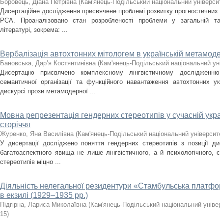
Боровець, Діана Петрівна
(
Кам'янець-Подільський національний університ
Дисертаційне дослідження присвячене проблемі розвитку прогностичних
РСА. Проаналізовано стан розробленості проблеми у загальній та с
літературі, зокрема: ...
Вербалізація автохтонних мітологем в українській метамоде
Бановська, Дар’я Костянтинівна
(
Кам'янець-Подільський національний уні
Дисертацію присвячено комплексному лінгвістичному дослідженню з
семантичної організації та функційного навантаження автохтонних у
дискурсі прози метамодерної ...
Мовна репрезентація гендерних стереотипів у сучасній укра
сторіччя
Журенко, Яна Василівна
(
Кам'янець-Подільський національний університе
У дисертації досліджено поняття гендерних стереотипів з позиції ди
багатоаспектного явища не лише лінгвістичного, а й психологічного, 
стереотипів міцно ...
Діяльність нелегальної резидентури «Стамбульська плат
в екзилі (1929–1935 рр.)
Підгірна, Лариса Миколаївна
(
Кам'янець-Подільський національний універ
15
)