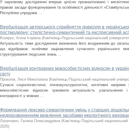
У науковому дослідженні вперше цілісно проаналізовано і висвітлен
правові засади функціонування та особливості діяльності «Стамбульсь
Республіки упродовж ...
Вербалізація авторського сприйняття довкілля в українсько
постмодерну: стилістично-семантичний та експресивний ас
Козярук, Аліна Ігорівна
(
Кам'янець-Подільський національний університет 
Актуальність теми дослідження визначена його входженням до загальн
що відображає особливе зацікавлення сучасного українського мо
структурування людських знань ...
Вербалізація контрарних міжособистісних відносин в україн
світу
Прокопів, Леся Миколаївна
(
Кам'янець-Подільський національний універси
Сучасні соціолінгвістичні, лінгвокультурологічні, когнітивні напрями
міжособистісних відносин зумовили актуальність узагальнення і
контрарності у мовних ...
Формування лексико-семантичних умінь у старших дошкільн
недорозвиненням мовлення засобами екологічного вихова
Лукачович, Галина Олександрівна
(
Кам’янець-Подільський національний у
2025
)