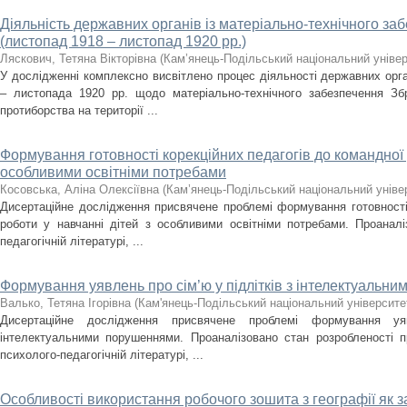
Діяльність державних органів із матеріально-технічного з
(листопад 1918 – листопад 1920 рр.)
Ляскович, Тетяна Вікторівна
(
Кам’янець-Подільський національний універс
У дослідженні комплексно висвітлено процес діяльності державних орг
– листопада 1920 рр. щодо матеріально-технічного забезпечення З
протиборства на території ...
Формування готовності корекційних педагогів до командної 
особливими освітніми потребами
Косовська, Аліна Олексіївна
(
Кам’янець-Подільський національний універ
Дисертаційне дослідження присвячене проблемі формування готовності 
роботи у навчанні дітей з особливими освітніми потребами. Проанал
педагогічній літературі, ...
Формування уявлень про сім’ю у підлітків з інтелектуальн
Валько, Тетяна Ігорівна
(
Кам'янець-Подільський національний університет
Дисертаційне дослідження присвячене проблемі формування у
інтелектуальними порушеннями. Проаналізовано стан розробленості п
психолого-педагогічній літературі, ...
Особливості використання робочого зошита з географії як з