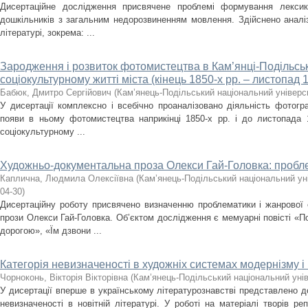
Дисертаційне дослідження присвячене проблемі формування лекси
дошкільників з загальним недорозвиненням мовлення. Здійснено аналіз
літературі, зокрема: ...
Зародження і розвиток фотомистецтва в Кам’янці-Подільсь
соціокультурному житті міста (кінець 1850-х рр. – листопад 1
Бабюк, Дмитро Сергійович
(
Кам’янець-Подільський національний універси
У дисертації комплексно і всебічно проаналізовано діяльність фотогр
появи в ньому фотомистецтва наприкінці 1850-х рр. і до листопада 
соціокультурному ...
Художньо-документальна проза Олекси Гай-Головка: пробл
Каплична, Людмила Олексіївна
(
Кам’янець-Подільський національний уні
04-30
)
Дисертаційну роботу присвячено визначенню проблематики і жанрової
прози Олекси Гай-Головка. Об’єктом дослідження є мемуарні повісті «
дорогою», «Їм дзвони ...
Категорія невизначеності в художніх системах модернізму 
Чорноконь, Вікторія Вікторівна
(
Кам’янець-Подільський національний унів
У дисертації вперше в українському літературознавстві представлено д
невизначеності в новітній літературі. У роботі на матеріалі творів ре