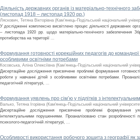
Діяльність державних органів із матеріально-технічного з
(листопад 1918 – листопад 1920 рр.)
Ляскович, Тетяна Вікторівна
(
Кам’янець-Подільський національний універс
У дослідженні комплексно висвітлено процес діяльності державних орг
– листопада 1920 рр. щодо матеріально-технічного забезпечення З
протиборства на території ...
Формування готовності корекційних педагогів до командної 
особливими освітніми потребами
Косовська, Аліна Олексіївна
(
Кам’янець-Подільський національний універ
Дисертаційне дослідження присвячене проблемі формування готовності 
роботи у навчанні дітей з особливими освітніми потребами. Проанал
педагогічній літературі, ...
Формування уявлень про сім’ю у підлітків з інтелектуальн
Валько, Тетяна Ігорівна
(
Кам'янець-Подільський національний університет
Дисертаційне дослідження присвячене проблемі формування у
інтелектуальними порушеннями. Проаналізовано стан розробленості п
психолого-педагогічній літературі, ...
Особливості використання робочого зошита з географії як з