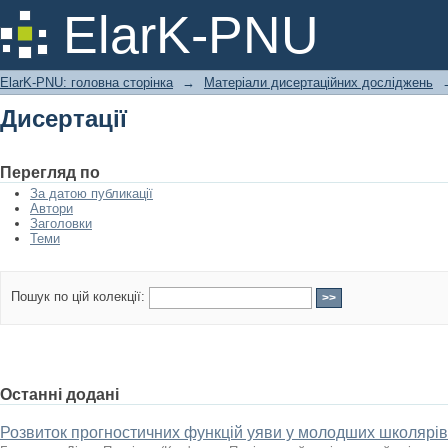
Дисертації
ElarK-PNU
ElarK-PNU: головна сторінка
→
Матеріали дисертаційних досліджень
Дисертації
Перегляд по
За датою публикації
Автори
Заголовки
Теми
Пошук по цій колекції:
Останні додані
Розвиток прогностичних функцій уяви у молодших школярі