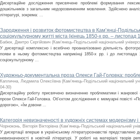
Дисертаційне дослідження присвячене проблемі формування лекси
дошкільників з загальним недорозвиненням мовлення. Здійснено аналіз
літературі, зокрема: ...
Зародження і розвиток фотомистецтва в Кам’янці-Подільсь
соціокультурному житті міста (кінець 1850-х рр. – листопад 1
Бабюк, Дмитро Сергійович
(
Кам’янець-Подільський національний універси
У дисертації комплексно і всебічно проаналізовано діяльність фотогр
появи в ньому фотомистецтва наприкінці 1850-х рр. і до листопада 
соціокультурному ...
Художньо-документальна проза Олекси Гай-Головка: пробл
Каплична, Людмила Олексіївна
(
Кам’янець-Подільський національний уні
04-30
)
Дисертаційну роботу присвячено визначенню проблематики і жанрової
прози Олекси Гай-Головка. Об’єктом дослідження є мемуарні повісті «
дорогою», «Їм дзвони ...
Категорія невизначеності в художніх системах модернізму 
Чорноконь, Вікторія Вікторівна
(
Кам’янець-Подільський національний унів
У дисертації вперше в українському літературознавстві представлено д
невизначеності в новітній літературі. У роботі на матеріалі творів ре