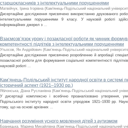
старшокласників з інтелектуальними порушеннями
Матвійчук, Ірина Ігорівна
(
Кам'янець-Подільський національний університе
Дисертаційне дослідження присвячено використанню друкованого робоч
інтелектуальними порушеннями 9 класу. У науковій роботі здійс
інформаційних джерел з ...
Взаємозв’язок уроку і позакласної роботи як чинник формув
компетентності підлітків з інтелектуальними порушеннями
Утьосов, Ян Андрійович
(
Кам’янець-Подільський національний університет
Дисертаційне дослідження присвячено розробленню й апробації спеціал
позакласної роботи для формування соціальної компетентності підліткі
науковій роботі ...
Кам’янець-Подільський інститут народної освіти в системі 
історичний аспект (1921–1930 рр.)
Яблонська, Діана Русланівна
(
Кам’янець-Подільський національний універ
У дисертації комплексно і всебічно проаналізовано утворення, ум
Подільського інституту народної освіти упродовж 1921–1930 рр. Нау
тому, що на основі архівних ...
Навчання розуміння усного мовлення дітей з аутизмом
Браницька, Марина Михайлівна
(
Кам’янець-Подільський національний уні