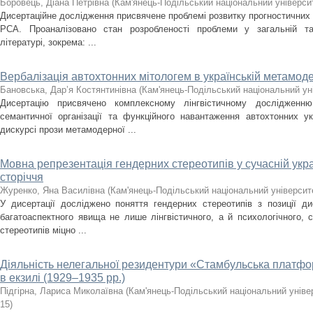
Боровець, Діана Петрівна
(
Кам'янець-Подільський національний університ
Дисертаційне дослідження присвячене проблемі розвитку прогностичних
РСА. Проаналізовано стан розробленості проблеми у загальній та с
літературі, зокрема: ...
Вербалізація автохтонних мітологем в українській метамоде
Бановська, Дар’я Костянтинівна
(
Кам'янець-Подільський національний уні
Дисертацію присвячено комплексному лінгвістичному дослідженню з
семантичної організації та функційного навантаження автохтонних у
дискурсі прози метамодерної ...
Мовна репрезентація гендерних стереотипів у сучасній укра
сторіччя
Журенко, Яна Василівна
(
Кам'янець-Подільський національний університе
У дисертації досліджено поняття гендерних стереотипів з позиції ди
багатоаспектного явища не лише лінгвістичного, а й психологічного, 
стереотипів міцно ...
Діяльність нелегальної резидентури «Стамбульська плат
в екзилі (1929–1935 рр.)
Підгірна, Лариса Миколаївна
(
Кам'янець-Подільський національний універ
15
)