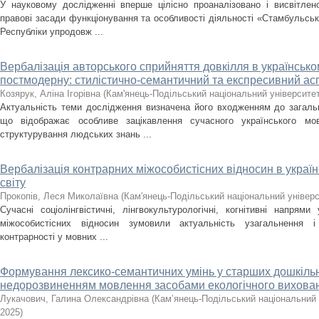
У науковому дослідженні вперше цілісно проаналізовано і висвітлен
правові засади функціонування та особливості діяльності «Стамбульсь
Республіки упродовж ...
Вербалізація авторського сприйняття довкілля в українсько
постмодерну: стилістично-семантичний та експресивний ас
Козярук, Аліна Ігорівна
(
Кам'янець-Подільський національний університет 
Актуальність теми дослідження визначена його входженням до загальн
що відображає особливе зацікавлення сучасного українського мо
структурування людських знань ...
Вербалізація контрарних міжособистісних відносин в україн
світу
Прокопів, Леся Миколаївна
(
Кам'янець-Подільський національний універси
Сучасні соціолінгвістичні, лінгвокультурологічні, когнітивні напрями
міжособистісних відносин зумовили актуальність узагальнення і
контрарності у мовних ...
Формування лексико-семантичних умінь у старших дошкільн
недорозвиненням мовлення засобами екологічного вихова
Лукачович, Галина Олександрівна
(
Кам’янець-Подільський національний у
2025
)