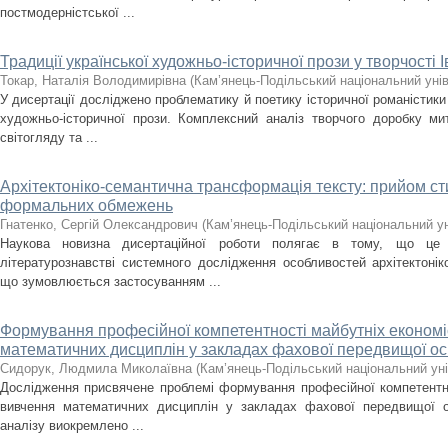
постмодерністської ...
Традиції української художньо-історичної прози у творчості 
Токар, Наталія Володимирівна
(
Кам’янець-Подільський національний унів
У дисертації досліджено проблематику й поетику історичної романістики
художньо-історичної прози. Комплексний аналіз творчого доробку ми
світогляду та ...
Архітектоніко-семантична трансформація тексту: прийом сти
формальних обмежень
Гнатенко, Сергій Олександрович
(
Кам’янець-Подільський національний уні
Наукова новизна дисертаційної роботи полягає в тому, що це
літературознавстві системного дослідження особливостей архітектонік
що зумовлюється застосуванням ...
Формування професійної компетентності майбутніх економіс
математичних дисциплін у закладах фахової передвищої ос
Сидорук, Людмила Миколаївна
(
Кам’янець-Подільський національний уні
Дослідження присвячене проблемі формування професійної компетентнос
вивчення математичних дисциплін у закладах фахової передвищої о
аналізу виокремлено ...