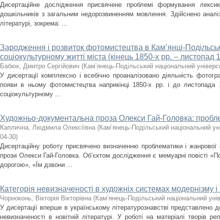
Дисертаційне дослідження присвячене проблемі формування лекси
дошкільників з загальним недорозвиненням мовлення. Здійснено аналіз
літературі, зокрема: ...
Зародження і розвиток фотомистецтва в Кам’янці-Подільсь
соціокультурному житті міста (кінець 1850-х рр. – листопад 1
Бабюк, Дмитро Сергійович
(
Кам’янець-Подільський національний універси
У дисертації комплексно і всебічно проаналізовано діяльність фотогр
появи в ньому фотомистецтва наприкінці 1850-х рр. і до листопада 
соціокультурному ...
Художньо-документальна проза Олекси Гай-Головка: пробл
Каплична, Людмила Олексіївна
(
Кам’янець-Подільський національний уні
04-30
)
Дисертаційну роботу присвячено визначенню проблематики і жанрової
прози Олекси Гай-Головка. Об’єктом дослідження є мемуарні повісті «
дорогою», «Їм дзвони ...
Категорія невизначеності в художніх системах модернізму 
Чорноконь, Вікторія Вікторівна
(
Кам’янець-Подільський національний унів
У дисертації вперше в українському літературознавстві представлено д
невизначеності в новітній літературі. У роботі на матеріалі творів ре