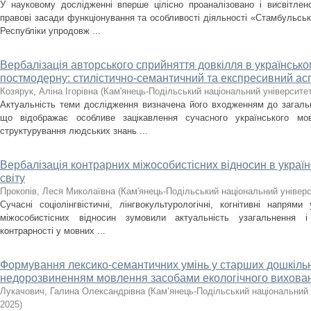
У науковому дослідженні вперше цілісно проаналізовано і висвітлен
правові засади функціонування та особливості діяльності «Стамбульсь
Республіки упродовж ...
Вербалізація авторського сприйняття довкілля в українсько
постмодерну: стилістично-семантичний та експресивний ас
Козярук, Аліна Ігорівна
(
Кам'янець-Подільський національний університет 
Актуальність теми дослідження визначена його входженням до загальн
що відображає особливе зацікавлення сучасного українського мо
структурування людських знань ...
Вербалізація контрарних міжособистісних відносин в україн
світу
Прокопів, Леся Миколаївна
(
Кам'янець-Подільський національний універси
Сучасні соціолінгвістичні, лінгвокультурологічні, когнітивні напрями
міжособистісних відносин зумовили актуальність узагальнення і
контрарності у мовних ...
Формування лексико-семантичних умінь у старших дошкільн
недорозвиненням мовлення засобами екологічного вихова
Лукачович, Галина Олександрівна
(
Кам’янець-Подільський національний у
2025
)