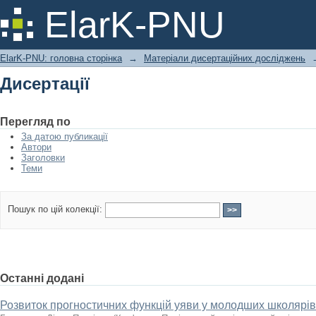
Дисертації
ElarK-PNU
ElarK-PNU: головна сторінка
→
Матеріали дисертаційних досліджень
Дисертації
Перегляд по
За датою публикації
Автори
Заголовки
Теми
Пошук по цій колекції:
Останні додані
Розвиток прогностичних функцій уяви у молодших школярі