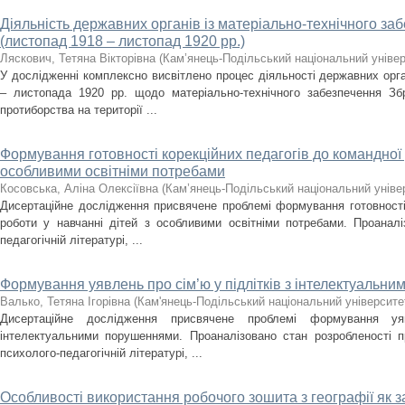
Діяльність державних органів із матеріально-технічного з
(листопад 1918 – листопад 1920 рр.)
Ляскович, Тетяна Вікторівна
(
Кам’янець-Подільський національний універс
У дослідженні комплексно висвітлено процес діяльності державних орг
– листопада 1920 рр. щодо матеріально-технічного забезпечення З
протиборства на території ...
Формування готовності корекційних педагогів до командної 
особливими освітніми потребами
Косовська, Аліна Олексіївна
(
Кам’янець-Подільський національний універ
Дисертаційне дослідження присвячене проблемі формування готовності 
роботи у навчанні дітей з особливими освітніми потребами. Проанал
педагогічній літературі, ...
Формування уявлень про сім’ю у підлітків з інтелектуальн
Валько, Тетяна Ігорівна
(
Кам'янець-Подільський національний університет
Дисертаційне дослідження присвячене проблемі формування у
інтелектуальними порушеннями. Проаналізовано стан розробленості п
психолого-педагогічній літературі, ...
Особливості використання робочого зошита з географії як з