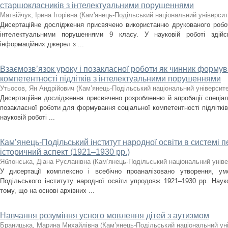
старшокласників з інтелектуальними порушеннями
Матвійчук, Ірина Ігорівна
(
Кам'янець-Подільський національний університе
Дисертаційне дослідження присвячено використанню друкованого робоч
інтелектуальними порушеннями 9 класу. У науковій роботі здійс
інформаційних джерел з ...
Взаємозв’язок уроку і позакласної роботи як чинник формув
компетентності підлітків з інтелектуальними порушеннями
Утьосов, Ян Андрійович
(
Кам’янець-Подільський національний університет
Дисертаційне дослідження присвячено розробленню й апробації спеціал
позакласної роботи для формування соціальної компетентності підліткі
науковій роботі ...
Кам’янець-Подільський інститут народної освіти в системі 
історичний аспект (1921–1930 рр.)
Яблонська, Діана Русланівна
(
Кам’янець-Подільський національний універ
У дисертації комплексно і всебічно проаналізовано утворення, ум
Подільського інституту народної освіти упродовж 1921–1930 рр. Нау
тому, що на основі архівних ...
Навчання розуміння усного мовлення дітей з аутизмом
Браницька, Марина Михайлівна
(
Кам’янець-Подільський національний уні