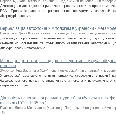
Боровець, Діана Петрівна
(
Кам'янець-Подільський національний університ
Дисертаційне дослідження присвячене проблемі розвитку прогностичних
РСА. Проаналізовано стан розробленості проблеми у загальній та с
літературі, зокрема: ...
Вербалізація автохтонних мітологем в українській метамоде
Бановська, Дар’я Костянтинівна
(
Кам'янець-Подільський національний уні
Дисертацію присвячено комплексному лінгвістичному дослідженню з
семантичної організації та функційного навантаження автохтонних у
дискурсі прози метамодерної ...
Мовна репрезентація гендерних стереотипів у сучасній укра
сторіччя
Журенко, Яна Василівна
(
Кам'янець-Подільський національний університе
У дисертації досліджено поняття гендерних стереотипів з позиції ди
багатоаспектного явища не лише лінгвістичного, а й психологічного, 
стереотипів міцно ...
Діяльність нелегальної резидентури «Стамбульська плат
в екзилі (1929–1935 рр.)
Підгірна, Лариса Миколаївна
(
Кам'янець-Подільський національний універ
15
)