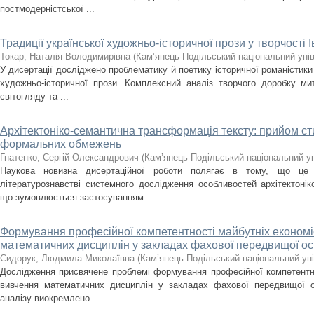
постмодерністської ...
Традиції української художньо-історичної прози у творчості 
Токар, Наталія Володимирівна
(
Кам’янець-Подільський національний унів
У дисертації досліджено проблематику й поетику історичної романістики
художньо-історичної прози. Комплексний аналіз творчого доробку ми
світогляду та ...
Архітектоніко-семантична трансформація тексту: прийом сти
формальних обмежень
Гнатенко, Сергій Олександрович
(
Кам’янець-Подільський національний уні
Наукова новизна дисертаційної роботи полягає в тому, що це
літературознавстві системного дослідження особливостей архітектонік
що зумовлюється застосуванням ...
Формування професійної компетентності майбутніх економіс
математичних дисциплін у закладах фахової передвищої ос
Сидорук, Людмила Миколаївна
(
Кам’янець-Подільський національний уні
Дослідження присвячене проблемі формування професійної компетентнос
вивчення математичних дисциплін у закладах фахової передвищої о
аналізу виокремлено ...