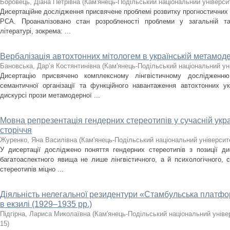
Боровець, Діана Петрівна
(
Кам'янець-Подільський національний університ
Дисертаційне дослідження присвячене проблемі розвитку прогностичних
РСА. Проаналізовано стан розробленості проблеми у загальній та с
літературі, зокрема: ...
Вербалізація автохтонних мітологем в українській метамоде
Бановська, Дар’я Костянтинівна
(
Кам'янець-Подільський національний уні
Дисертацію присвячено комплексному лінгвістичному дослідженню з
семантичної організації та функційного навантаження автохтонних у
дискурсі прози метамодерної ...
Мовна репрезентація гендерних стереотипів у сучасній укра
сторіччя
Журенко, Яна Василівна
(
Кам'янець-Подільський національний університе
У дисертації досліджено поняття гендерних стереотипів з позиції ди
багатоаспектного явища не лише лінгвістичного, а й психологічного, 
стереотипів міцно ...
Діяльність нелегальної резидентури «Стамбульська плат
в екзилі (1929–1935 рр.)
Підгірна, Лариса Миколаївна
(
Кам'янець-Подільський національний універ
15
)