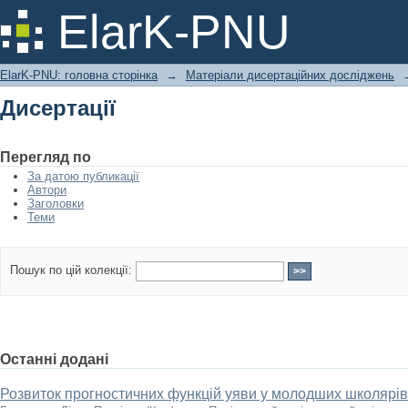
Дисертації
ElarK-PNU
ElarK-PNU: головна сторінка
→
Матеріали дисертаційних досліджень
Дисертації
Перегляд по
За датою публикації
Автори
Заголовки
Теми
Пошук по цій колекції:
Останні додані
Розвиток прогностичних функцій уяви у молодших школярі