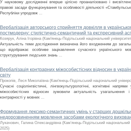
У науковому дослідженні вперше цілісно проаналізовано і висвітлен
правові засади функціонування та особливості діяльності «Стамбульсь
Республіки упродовж ...
Вербалізація авторського сприйняття довкілля в українсько
постмодерну: стилістично-семантичний та експресивний ас
Козярук, Аліна Ігорівна
(
Кам'янець-Подільський національний університет 
Актуальність теми дослідження визначена його входженням до загальн
що відображає особливе зацікавлення сучасного українського мо
структурування людських знань ...
Вербалізація контрарних міжособистісних відносин в україн
світу
Прокопів, Леся Миколаївна
(
Кам'янець-Подільський національний універси
Сучасні соціолінгвістичні, лінгвокультурологічні, когнітивні напрями
міжособистісних відносин зумовили актуальність узагальнення і
контрарності у мовних ...
Формування лексико-семантичних умінь у старших дошкільн
недорозвиненням мовлення засобами екологічного вихова
Лукачович, Галина Олександрівна
(
Кам’янець-Подільський національний у
2025
)