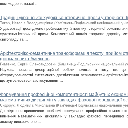
постмодерністської ...
Традиції української художньо-історичної прози у творчості 
Токар, Наталія Володимирівна
(
Кам’янець-Подільський національний унів
У дисертації досліджено проблематику й поетику історичної романістики
художньо-історичної прози. Комплексний аналіз творчого доробку ми
світогляду та ...
Архітектоніко-семантична трансформація тексту: прийом сти
формальних обмежень
Гнатенко, Сергій Олександрович
(
Кам’янець-Подільський національний уні
Наукова новизна дисертаційної роботи полягає в тому, що це
літературознавстві системного дослідження особливостей архітектонік
що зумовлюється застосуванням ...
Формування професійної компетентності майбутніх економіс
математичних дисциплін у закладах фахової передвищої ос
Сидорук, Людмила Миколаївна
(
Кам’янець-Подільський національний уні
Дослідження присвячене проблемі формування професійної компетентнос
вивчення математичних дисциплін у закладах фахової передвищої о
аналізу виокремлено ...