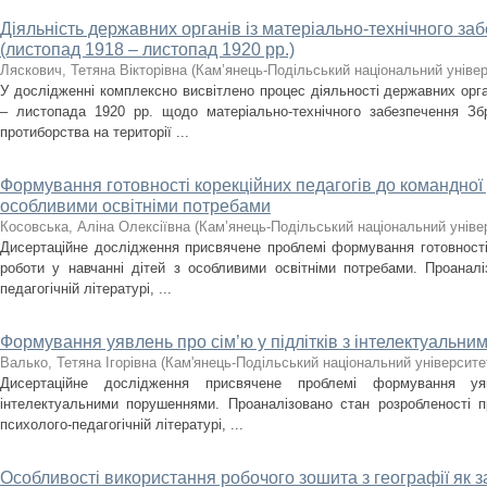
Діяльність державних органів із матеріально-технічного з
(листопад 1918 – листопад 1920 рр.)
Ляскович, Тетяна Вікторівна
(
Кам’янець-Подільський національний універс
У дослідженні комплексно висвітлено процес діяльності державних орг
– листопада 1920 рр. щодо матеріально-технічного забезпечення З
протиборства на території ...
Формування готовності корекційних педагогів до командної 
особливими освітніми потребами
Косовська, Аліна Олексіївна
(
Кам’янець-Подільський національний універ
Дисертаційне дослідження присвячене проблемі формування готовності 
роботи у навчанні дітей з особливими освітніми потребами. Проанал
педагогічній літературі, ...
Формування уявлень про сім’ю у підлітків з інтелектуальн
Валько, Тетяна Ігорівна
(
Кам'янець-Подільський національний університет
Дисертаційне дослідження присвячене проблемі формування у
інтелектуальними порушеннями. Проаналізовано стан розробленості п
психолого-педагогічній літературі, ...
Особливості використання робочого зошита з географії як з