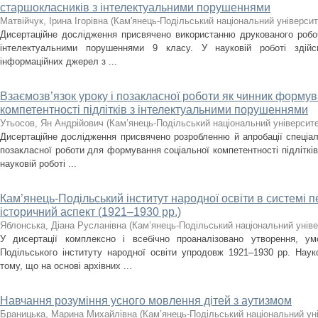
старшокласників з інтелектуальними порушеннями
Матвійчук, Ірина Ігорівна
(
Кам'янець-Подільський національний університе
Дисертаційне дослідження присвячено використанню друкованого робоч
інтелектуальними порушеннями 9 класу. У науковій роботі здійс
інформаційних джерел з ...
Взаємозв’язок уроку і позакласної роботи як чинник формув
компетентності підлітків з інтелектуальними порушеннями
Утьосов, Ян Андрійович
(
Кам’янець-Подільський національний університет
Дисертаційне дослідження присвячено розробленню й апробації спеціал
позакласної роботи для формування соціальної компетентності підліткі
науковій роботі ...
Кам’янець-Подільський інститут народної освіти в системі 
історичний аспект (1921–1930 рр.)
Яблонська, Діана Русланівна
(
Кам’янець-Подільський національний універ
У дисертації комплексно і всебічно проаналізовано утворення, ум
Подільського інституту народної освіти упродовж 1921–1930 рр. Нау
тому, що на основі архівних ...
Навчання розуміння усного мовлення дітей з аутизмом
Браницька, Марина Михайлівна
(
Кам’янець-Подільський національний уні