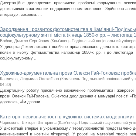
Дисертаційне дослідження присвячене проблемі формування лекси
дошкільників з загальним недорозвиненням мовлення. Здійснено аналіз
літературі, зокрема: ...
Зародження і розвиток фотомистецтва в Кам’янці-Подільсь
соціокультурному житті міста (кінець 1850-х рр. – листопад 1
Бабюк, Дмитро Сергійович
(
Кам’янець-Подільський національний універси
У дисертації комплексно і всебічно проаналізовано діяльність фотогр
появи в ньому фотомистецтва наприкінці 1850-х рр. і до листопада 
соціокультурному ...
Художньо-документальна проза Олекси Гай-Головка: пробл
Каплична, Людмила Олексіївна
(
Кам’янець-Подільський національний уні
04-30
)
Дисертаційну роботу присвячено визначенню проблематики і жанрової
прози Олекси Гай-Головка. Об’єктом дослідження є мемуарні повісті «
дорогою», «Їм дзвони ...
Категорія невизначеності в художніх системах модернізму 
Чорноконь, Вікторія Вікторівна
(
Кам’янець-Подільський національний унів
У дисертації вперше в українському літературознавстві представлено д
невизначеності в новітній літературі. У роботі на матеріалі творів ре