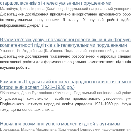
старшокласників з інтелектуальними порушеннями
Матвійчук, Ірина Ігорівна
(
Кам'янець-Подільський національний університе
Дисертаційне дослідження присвячено використанню друкованого робоч
інтелектуальними порушеннями 9 класу. У науковій роботі здійс
інформаційних джерел з ...
Взаємозв’язок уроку і позакласної роботи як чинник формув
компетентності підлітків з інтелектуальними порушеннями
Утьосов, Ян Андрійович
(
Кам’янець-Подільський національний університет
Дисертаційне дослідження присвячено розробленню й апробації спеціал
позакласної роботи для формування соціальної компетентності підліткі
науковій роботі ...
Кам’янець-Подільський інститут народної освіти в системі 
історичний аспект (1921–1930 рр.)
Яблонська, Діана Русланівна
(
Кам’янець-Подільський національний універ
У дисертації комплексно і всебічно проаналізовано утворення, ум
Подільського інституту народної освіти упродовж 1921–1930 рр. Нау
тому, що на основі архівних ...
Навчання розуміння усного мовлення дітей з аутизмом
Браницька, Марина Михайлівна
(
Кам’янець-Подільський національний уні