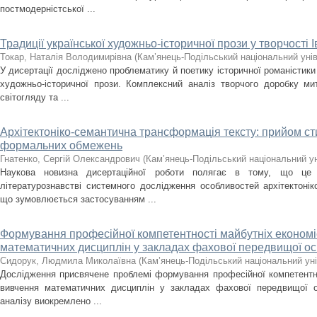
постмодерністської ...
Традиції української художньо-історичної прози у творчості 
Токар, Наталія Володимирівна
(
Кам’янець-Подільський національний унів
У дисертації досліджено проблематику й поетику історичної романістики
художньо-історичної прози. Комплексний аналіз творчого доробку ми
світогляду та ...
Архітектоніко-семантична трансформація тексту: прийом сти
формальних обмежень
Гнатенко, Сергій Олександрович
(
Кам’янець-Подільський національний уні
Наукова новизна дисертаційної роботи полягає в тому, що це
літературознавстві системного дослідження особливостей архітектонік
що зумовлюється застосуванням ...
Формування професійної компетентності майбутніх економіс
математичних дисциплін у закладах фахової передвищої ос
Сидорук, Людмила Миколаївна
(
Кам’янець-Подільський національний уні
Дослідження присвячене проблемі формування професійної компетентнос
вивчення математичних дисциплін у закладах фахової передвищої о
аналізу виокремлено ...