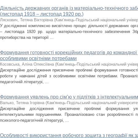
Діяльність державних органів із матеріально-технічного з
(листопад 1918 – листопад 1920 рр.)
Ляскович, Тетяна Вікторівна
(
Кам’янець-Подільський національний універс
У дослідженні комплексно висвітлено процес діяльності державних орг
– листопада 1920 рр. щодо матеріально-технічного забезпечення З
протиборства на території ...
Формування готовності корекційних педагогів до командної 
особливими освітніми потребами
Косовська, Аліна Олексіївна
(
Кам’янець-Подільський національний універ
Дисертаційне дослідження присвячене проблемі формування готовності 
роботи у навчанні дітей з особливими освітніми потребами. Проанал
педагогічній літературі, ...
Формування уявлень про сім’ю у підлітків з інтелектуальн
Валько, Тетяна Ігорівна
(
Кам'янець-Подільський національний університет
Дисертаційне дослідження присвячене проблемі формування у
інтелектуальними порушеннями. Проаналізовано стан розробленості п
психолого-педагогічній літературі, ...
Особливості використання робочого зошита з географії як з