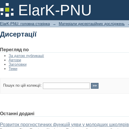
Дисертації
ElarK-PNU
ElarK-PNU: головна сторінка
→
Матеріали дисертаційних досліджень
Дисертації
Перегляд по
За датою публикації
Автори
Заголовки
Теми
Пошук по цій колекції:
Останні додані
Розвиток прогностичних функцій уяви у молодших школярі