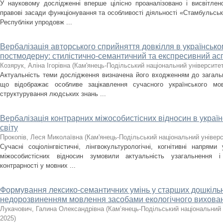
У науковому дослідженні вперше цілісно проаналізовано і висвітлен
правові засади функціонування та особливості діяльності «Стамбульсь
Республіки упродовж ...
Вербалізація авторського сприйняття довкілля в українсько
постмодерну: стилістично-семантичний та експресивний ас
Козярук, Аліна Ігорівна
(
Кам'янець-Подільський національний університет 
Актуальність теми дослідження визначена його входженням до загальн
що відображає особливе зацікавлення сучасного українського мо
структурування людських знань ...
Вербалізація контрарних міжособистісних відносин в україн
світу
Прокопів, Леся Миколаївна
(
Кам'янець-Подільський національний універси
Сучасні соціолінгвістичні, лінгвокультурологічні, когнітивні напрями
міжособистісних відносин зумовили актуальність узагальнення і
контрарності у мовних ...
Формування лексико-семантичних умінь у старших дошкільн
недорозвиненням мовлення засобами екологічного вихова
Лукачович, Галина Олександрівна
(
Кам’янець-Подільський національний у
2025
)