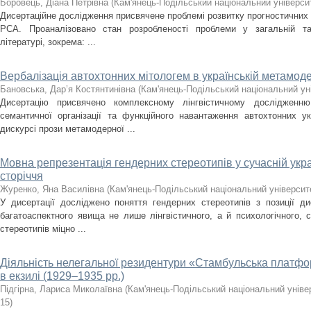
Боровець, Діана Петрівна
(
Кам'янець-Подільський національний університ
Дисертаційне дослідження присвячене проблемі розвитку прогностичних
РСА. Проаналізовано стан розробленості проблеми у загальній та с
літературі, зокрема: ...
Вербалізація автохтонних мітологем в українській метамоде
Бановська, Дар’я Костянтинівна
(
Кам'янець-Подільський національний уні
Дисертацію присвячено комплексному лінгвістичному дослідженню з
семантичної організації та функційного навантаження автохтонних у
дискурсі прози метамодерної ...
Мовна репрезентація гендерних стереотипів у сучасній укра
сторіччя
Журенко, Яна Василівна
(
Кам'янець-Подільський національний університе
У дисертації досліджено поняття гендерних стереотипів з позиції ди
багатоаспектного явища не лише лінгвістичного, а й психологічного, 
стереотипів міцно ...
Діяльність нелегальної резидентури «Стамбульська плат
в екзилі (1929–1935 рр.)
Підгірна, Лариса Миколаївна
(
Кам'янець-Подільський національний універ
15
)