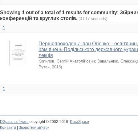
Showing 1 out of a total of 1 results for community: Збір
конференцій та круглих столів.
(0.017 seconds)
1
Першопроходець: Іван Огієнко – освітянин,
Кам’янець-Подільського державного українс
лекція
Копилов, Сергій Анатолійович
;
Завальнюк, Олексан
Рута»
,
2018
)
1
DSpace software
copyright © 2002-2016
DuraSpace
Контакти
|
Зворотній зв'язок