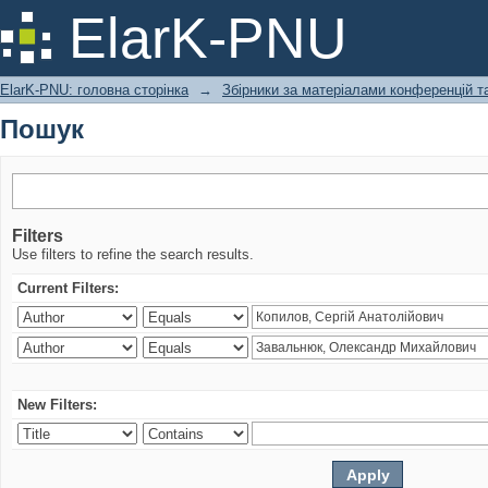
Пошук
ElarK-PNU
ElarK-PNU: головна сторінка
→
Збірники за матеріалами конференцій та
Пошук
Filters
Use filters to refine the search results.
Current Filters:
New Filters: