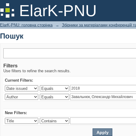
Пошук
ElarK-PNU
ElarK-PNU: головна сторінка
→
Збірники за матеріалами конференцій та
Пошук
Filters
Use filters to refine the search results.
Current Filters:
New Filters: