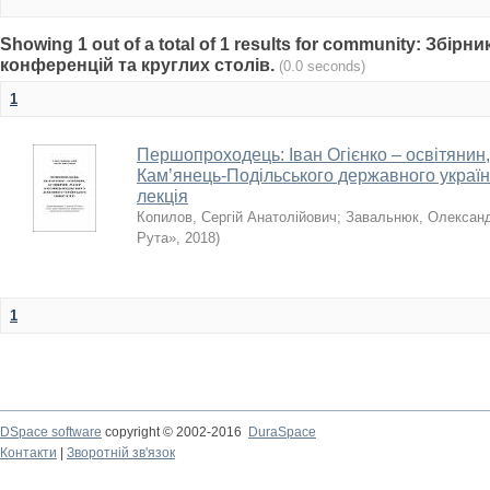
Showing 1 out of a total of 1 results for community: Збір
конференцій та круглих столів.
(0.0 seconds)
1
Першопроходець: Іван Огієнко – освітянин,
Кам’янець-Подільського державного українс
лекція
Копилов, Сергій Анатолійович
;
Завальнюк, Олексан
Рута»
,
2018
)
1
DSpace software
copyright © 2002-2016
DuraSpace
Контакти
|
Зворотній зв'язок