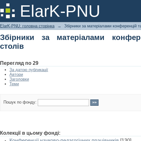
Збірники за матеріалами конференцій
ElarK-PNU
ElarK-PNU: головна сторінка
→
Збірники за матеріалами конференцій та
Збірники за матеріалами конфер
столів
Перегляд по 29
За датою публикації
Автори
Заголовки
Теми
Пошук по фонду:
Колекції в цьому фонді:
Конференції науково-педагогічних працівників
[130]