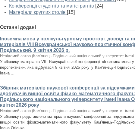
Конференції студентів та магістрантів
[24]
Матеріали круглих столів
[15]
Останні додані
Іноземна мова у полікультурному просторі: досвід та п
матеріалів VІІІ Всеукраїнської науково-практичної конф
Подільський, 9 квітня 2026 р.
Невідомий автор
(
Кам'янець-Подільський національний університет імені 
У збірнику матеріалів VІІІ Всеукраїнської конференції «Іноземна мова у
перспективи», яка відбулася 9 квітня 2026 року у Кам’янець-Подільсько
Івана ...
Збірник матеріалів наукової конференції за підсумкам
здобувачів вищої освіти фізико-математичного факуль
Подільського національного університету імені Івана Огі
квітня 2026 року
Невідомий автор
(
Кам'янець-Подільський національний університет імені 
У збірнику представлено матеріали наукової конференції за підсумками 
вищої освіти фізико-математичного факультету Кам’янець-Подільськог
Івана Огієнка ...