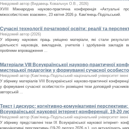
Невідомий автор
(
Видавець Ковальчук О.В.
,
2026
)
XVІІІ Міжнародна науково-практична конференція «Актуальні про
міжособистісних взаємин», 23 квітня 2026 р. Кам’янець-Подільський.
Сучасні технології початкової освіти: реалії та перспек
Невідомий автор
(
2026
)
У збірнику наукових праць уміщено матеріали, які стали результат
діяльності науковців, викладачів, учителів і здобувачів закладів 
проблеми впровадження ...
Матеріали VІІІ Всеукраїнської науково-практичної кон­фе
мистецької педагогіки у формуванні сучасної особистос
Невідомий автор
(
Кам’янець-Подільський національний університет імені 
У збірнику матеріалів VІІІ Всеукраїнської науково-практичної конференці
у формуванні сучасної особистості» розміщені тези доповідей учасників
авторській ...
Текст і дискурс: когнітивно-комунікативні перс­пективи:
Всеукраїнської наукової інтер­нет-конференції. 19-20 л
Невідомий автор
(
Кам’янець-Подільський національний університет імені 
У збірнику представлені тези ІХ Всеукраїнської наукової інтернет- конфе
комунікативні перспективи» (19-20 лютого 2026 р.), що актуалізують на