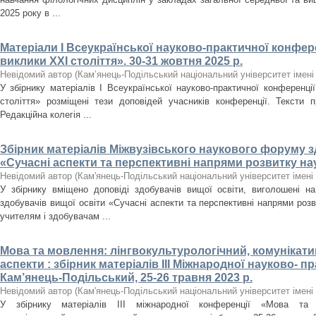
2025 року в ...
Матеріали І Всеукраїнської науково-практичної конфере
виклики ХХІ століття». 30-31 жовтня 2025 р.
Невідомий автор
(
Кам’янець-Подільський національний університет імені 
У збірнику матеріалів І Всеукраїнської науково-практичної конференці
століття» розміщені тези доповідей учасників конференції. Тексти п
Редакційна колегія ...
Збірник матеріалів Міжвузівського наукового форуму з
«Сучасні аспекти та перспективні напрями розвитку на
Невідомий автор
(
Кам'янець-Подільський національний університет імені 
У збірнику вміщено доповіді здобувачів вищої освіти, виголошені н
здобувачів вищої освіти «Сучасні аспекти та перспективні напрями роз
учителям і здобувачам ...
Мова та мовлення: лінгвокультурологічний, комунікат
аспекти : збірник матеріалів ІІІ Міжнародної науково- п
Кам’янець-Подільський, 25-26 травня 2023 р.
Невідомий автор
(
Кам'янець-Подільський національний університет імені 
У збірнику матеріалів ІІІ міжнародної конференції «Мова та мо