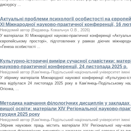
дискурсу ...
Актуальні проблеми психології особистості на європе
XІ Міжнародної науково-практичної конференції, 16 лют
Невідомий автор
(
Видавець Ковальчук О.В.
,
2026
)
У матеріалах XІ Міжнародної науково-практичної конференції «Актуальні
європейському просторі», підготовлених у рамках діючих міжнародни
«Ґенеза особистості ...
Культурно-історичні виміри сучасної славістики: матері
науково-практичної конференції, 24 листопада 2025 р.
Невідомий автор
(
Кам'янець-Подільський національний університет імені 
У збірнику матеріалів Міжнародної наукової конференції «Культурно-іст
яка відбулася 24 листопада 2025 року в Кам’янець-Подільському наці
Огієнка, ...
Методика навчання філологічних дисциплін у закладах 
вищої освіти: матеріали ХІV Регіональної науково-прак
грудня 2025 року
Невідомий автор
(
Кам'янець-Подільський національний університет імені 
Збірник наукових праць містить матеріали ХІV Регіональної нау¬ков
навчання філологічних дисциплін у закладах загальної середньої та вищ