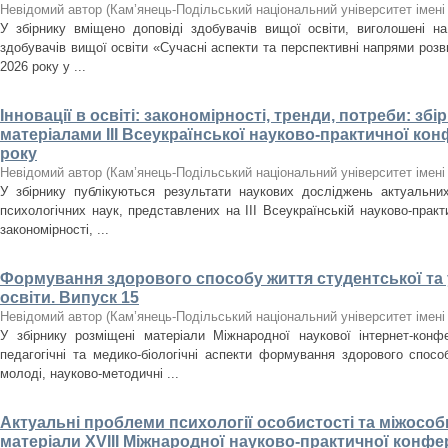
Невідомий автор
(
Кам’янець-Подільський національний університет імені 
У збірнику вміщено доповіді здобувачів вищої освіти, виголошені н
здобувачів вищої освіти «Сучасні аспекти та перспективні напрями розв
2026 року у ...
Інновації в освіті: закономірності, тренди, потреби: зб
матеріалами ІІІ Всеукраїнської науково-практичної конф
року
Невідомий автор
(
Кам’янець-Подільський національний університет імені 
У збірнику публікуються результати наукових досліджень актуальних
психологічних наук, представлених на ІІІ Всеукраїнській науково-практич
закономірності, ...
Формування здорового способу життя студентської та 
освіти. Випуск 15
Невідомий автор
(
Кам’янець-Подільський національний університет імені 
У збірнику розміщені матеріали Міжнародної наукової інтернет-конфе
педагогічні та медико-біологічні аспекти формування здорового спосо
молоді, науково-методичні ...
Актуальні проблеми психології особистості та міжособ
матеріали XVIIІ Міжнародної науково-практичної конфере