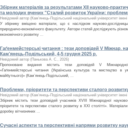
Збірник матеріалів за результатами XІI науково-практи
та молодих вчених "Сталий розвиток України: проблем
Невідомий автор
(
Кам’янець-Подільський національний університет імені 
У збірнику вміщено матеріали, що є наслідком науково-дослідницько
природничо-економічного факультету. Автори статей досліджують різнома
економічного розвитку ...
Гаґенмейстерські читання : тези доповідей V Міжнар. нау
Кам’янець-Подільський, 4-5 грудня 2025 р.
Невідомий автор
(
Панькова А. С.
,
2026
)
Пропоноване видання містить тези доповідей V Міжнародної 
«Гаґенмейстерські читання (Українська культура та мистецтво в ум
майбутнього)» (Кам`янець-Подільський, ...
Проблеми, пріоритети та перспективи сталого розвитку 
Невідомий автор
(
Кам’янець-Подільський національний університет імені 
Збірник містить тези доповідей учасників XVІІІ Міжнародної науково
пріоритети та перспективи сталого розвитку в ХХІ столітті». Матеріал
доробку вітчизняних ...
Сучасні аспекти та перспективні напрями розвитку нау