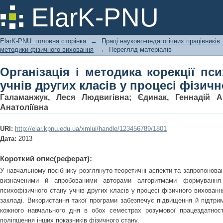
Організація і методика корекції пс
ElarK-PNU
процесі фізичного виховання
ElarK-PNU: головна сторінка
→
Праці науково-педагогічних працівників
методики фізичного виховання
→
Перегляд матеріалів
Організація і методика корекції пс
учнів других класів у процесі фізич
Галаманжук, Леся Людвигівна
;
Єдинак, Геннадій А
Анатоліївна
URI:
http://elar.kpnu.edu.ua/xmlui/handle/123456789/1801
Дата:
2013
Короткий опис(реферат):
У навчальному посібнику розглянуто теоретичні аспекти та запропоновано
визначеними й апробованими авторами алгоритмами формування і
психофізичного стану учнів других класів у процесі фізичного вихован
закладі. Використання такої програми забезпечує підвищення й підтри
кожного навчального дня в обох семестрах розумової працездатності
поліпшення інших показників фізичного стану.