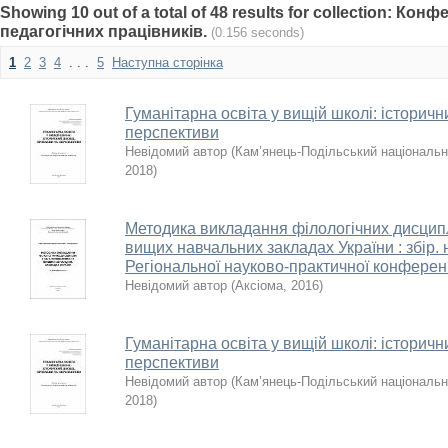
Showing 10 out of a total of 48 results for collection: Кон
педагогічних працівників.
(0.156 seconds)
1
2
3
4
. . .
5
Наступна сторінка
Гуманітарна освіта у вищій школі: історичн
перспективи
Невідомий автор
(
Кам’янець-Подільський національни
2018
)
Методика викладання філологічних дисциплі
вищих навчальних закладах України : збір. 
Регіональної науково-практичної конференц
Невідомий автор
(
Аксіома
,
2016
)
Гуманітарна освіта у вищій школі: історичн
перспективи
Невідомий автор
(
Кам’янець-Подільський національни
2018
)