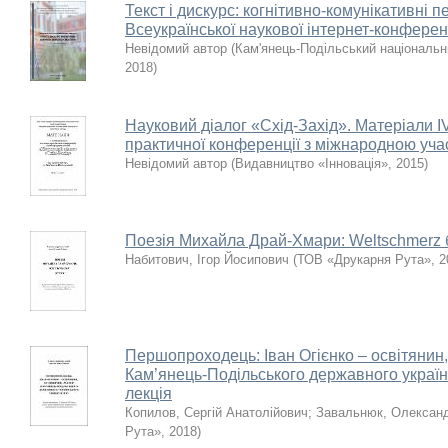
Текст і дискурс: когнітивно-комунікативні п
Всеукраїнської наукової інтернет-конферен
Невідомий автор
(
Кам'янець-Подільський національни
2018
)
Науковий діалог «Схід-Захід». Матеріали І
практичної конференції з міжнародною учас
Невідомий автор
(
Видавництво «Інновація»
,
2015
)
Поезія Михайла Драй-Хмари: Weltschmerz бу
Набитович, Ігор Йосипович
(
ТОВ «Друкарня Рута»
,
2
Першопроходець: Іван Огієнко – освітянин,
Кам’янець-Подільського державного українс
лекція
Копилов, Сергій Анатолійович
;
Завальнюк, Олексан
Рута»
,
2018
)