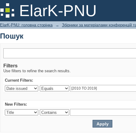
Пошук
ElarK-PNU
ElarK-PNU: головна сторінка
→
Збірники за матеріалами конференцій та
Пошук
Filters
Use filters to refine the search results.
Current Filters:
New Filters: