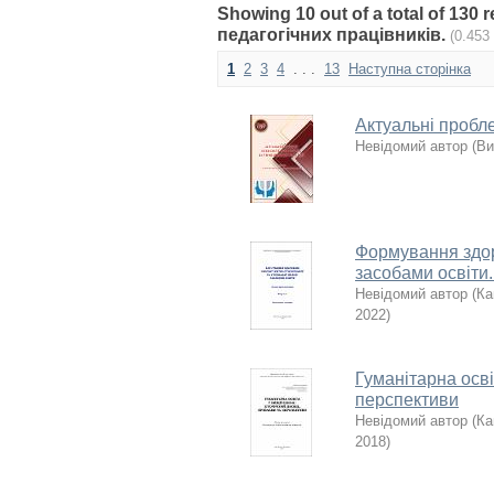
Showing 10 out of a total of 130 
педагогічних працівників.
(0.453
1
2
3
4
. . .
13
Наступна сторінка
Актуальні пробле
Невідомий автор
(
Ви
Формування здоро
засобами освіти.
Невідомий автор
(
Ка
2022
)
Гуманітарна осві
перспективи
Невідомий автор
(
Ка
2018
)