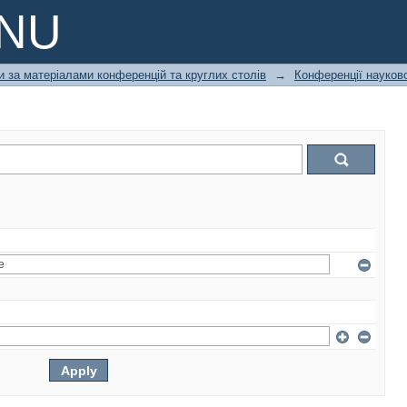
PNU
и за матеріалами конференцій та круглих столів
→
Конференції науково