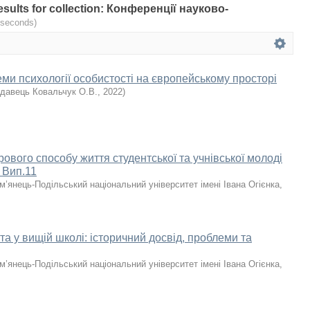
results for collection: Конференції науково-
 seconds)
ми психології особистості на європейському просторі
давець Ковальчук О.В.
,
2022
)
вого способу життя студентсь­кої та учнівсь­кої молоді
 Вип.11
м’янець-Подільський національний університет імені Івана Огієнка
,
та у вищій школі: історичний досвід, проблеми та
м’янець-Подільський національний університет імені Івана Огієнка
,