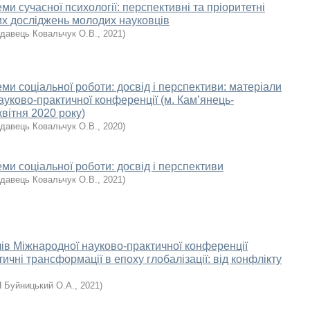
ми сучасної психології: перспективні та пріоритетні
х досліджень молодих науковців
давець Ковальчук О.В.
,
2021
)
ми соціальної роботи: досвід і перспективи: матеріали
ауково-практичної конференції (м. Кам’янець-
квітня 2020 року)
давець Ковальчук О.В.
,
2020
)
ми соціальної роботи: досвід і перспективи
давець Ковальчук О.В.
,
2021
)
лів Міжнародної науково-практичної конференції
ичні трансформації в епоху глобалізації: від конфлікту
 Буйницький О.А.
,
2021
)