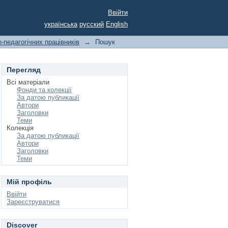
Ввійти
українська
русский
English
-педагогічних працівників
→
Пошук
Перегляд
Всі матеріали
Фонди та колекції
За датою публикації
Автори
Заголовки
Теми
Колекція
За датою публикації
Автори
Заголовки
Теми
Мій профіль
Ввійти
Зареєструватися
Discover