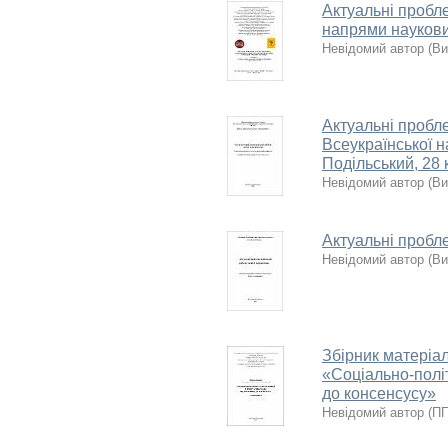
Актуальні пробле
напрями наукови
Невідомий автор
(
Ви
Актуальні пробле
Всеукраїнської н
Подільський, 28 
Невідомий автор
(
Ви
Актуальні пробле
Невідомий автор
(
Ви
Збірник матеріа
«Соціально-політ
до консенсусу»
Невідомий автор
(
ПП