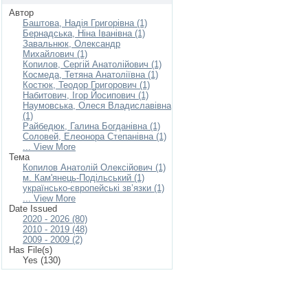
Автор
Баштова, Надія Григорівна (1)
Бернадська, Ніна Іванівна (1)
Завальнюк, Олександр
Михайлович (1)
Копилов, Сергій Анатолійович (1)
Космеда, Тетяна Анатоліївна (1)
Костюк, Теодор Григорович (1)
Набитович, Ігор Йосипович (1)
Наумовська, Олеся Владиславівна
(1)
Райбедюк, Галина Богданівна (1)
Соловей, Елеонора Степанівна (1)
... View More
Тема
Копилов Анатолій Олексійович (1)
м. Кам'янець-Подільський (1)
українсько-європейські зв’язки (1)
... View More
Date Issued
2020 - 2026 (80)
2010 - 2019 (48)
2009 - 2009 (2)
Has File(s)
Yes (130)