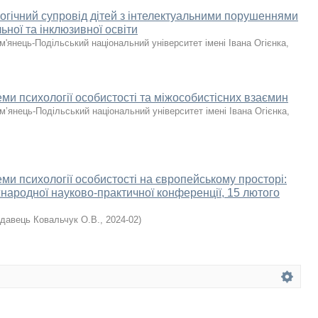
огічний супровід дітей з інтелектуальними порушеннями
ьної та інклюзивної освіти
м'янець-Подільський національний університет імені Івана Огієнка
,
ми психології особистості та міжособистісних взаємин
м’янець-Подільський національний університет імені Івана Огієнка
,
ми психології особистості на європейському просторі:
жнародної науково-практичної конференції, 15 лютого
давець Ковальчук О.В.
,
2024-02
)