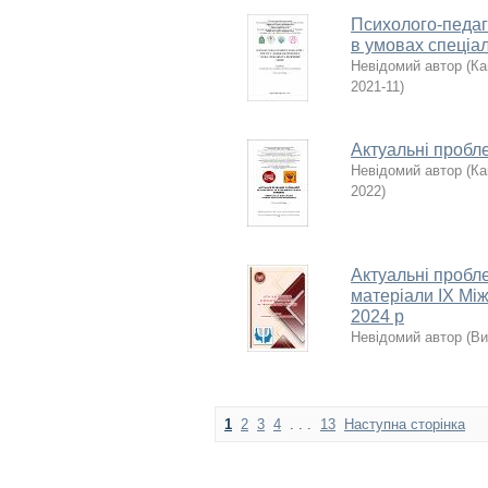
Психолого-педаг
в умовах спеціал
Невідомий автор
(
Ка
2021-11
)
Актуальні пробле
Невідомий автор
(
Ка
2022
)
Актуальні пробле
матеріали IX Мі
2024 р
Невідомий автор
(
Ви
1
2
3
4
. . .
13
Наступна сторінка