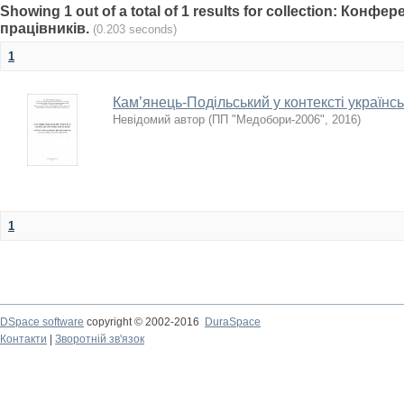
Showing 1 out of a total of 1 results for collection: Конф
працівників.
(0.203 seconds)
1
Кам’янець-Подільський у контексті українсь
Невідомий автор
(
ПП "Медобори-2006"
,
2016
)
1
DSpace software
copyright © 2002-2016
DuraSpace
Контакти
|
Зворотній зв'язок