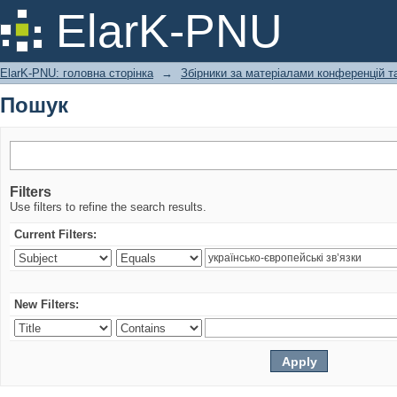
Пошук
ElarK-PNU
ElarK-PNU: головна сторінка
→
Збірники за матеріалами конференцій та
Пошук
Filters
Use filters to refine the search results.
Current Filters:
New Filters: