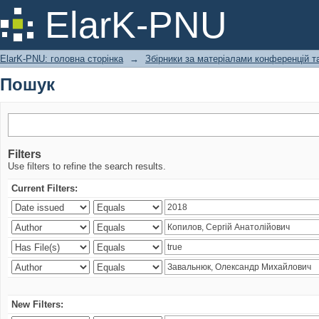
Пошук
ElarK-PNU
ElarK-PNU: головна сторінка
→
Збірники за матеріалами конференцій та
Пошук
Filters
Use filters to refine the search results.
Current Filters:
New Filters: