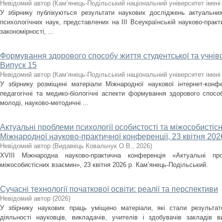
Невідомий автор
(
Кам’янець-Подільський національний університет імені 
У збірнику публікуються результати наукових досліджень актуальних
психологічних наук, представлених на ІІІ Всеукраїнській науково-практич
закономірності, ...
Формування здорового способу життя студентської та учнівс
Випуск 15
Невідомий автор
(
Кам’янець-Подільський національний університет імені 
У збірнику розміщені матеріали Міжнародної наукової інтернет-конфе
педагогічні та медико-біологічні аспекти формування здорового спосо
молоді, науково-методичні ...
Актуальні проблеми психології особистості та міжособистісн
Міжнародної науково-практичної конференції, 23 квітня 2026
Невідомий автор
(
Видавець Ковальчук О.В.
,
2026
)
XVІІІ Міжнародна науково-практична конференція «Актуальні про
міжособистісних взаємин», 23 квітня 2026 р. Кам’янець-Подільський.
Сучасні технології початкової освіти: реалії та перспективи
Невідомий автор
(
2026
)
У збірнику наукових праць уміщено матеріали, які стали результат
діяльності науковців, викладачів, учителів і здобувачів закладів 