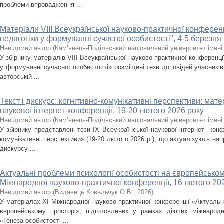
проблеми впровадження ...
Матеріали VІІІ Всеукраїнської науково-практичної кон­фе­ренц
педагогіки у формуванні сучасної особистості", 4-5 березня
Невідомий автор
(
Кам’янець-Подільський національний університет імені 
У збірнику матеріалів VІІІ Всеукраїнської науково-практичної конференці
у формуванні сучасної особистості» розміщені тези доповідей учасників
авторській ...
Текст і дискурс: когнітивно-комунікативні перс­пективи: мате
наукової інтер­нет-конференції. 19-20 лютого 2026 року
Невідомий автор
(
Кам’янець-Подільський національний університет імені 
У збірнику представлені тези ІХ Всеукраїнської наукової інтернет- конфе
комунікативні перспективи» (19-20 лютого 2026 р.), що актуалізують на
дискурсу ...
Актуальні проблеми психології особистості на європейськом
Міжнародної науково-практичної конференції, 16 лютого 202
Невідомий автор
(
Видавець Ковальчук О.В.
,
2026
)
У матеріалах XІ Міжнародної науково-практичної конференції «Актуальні
європейському просторі», підготовлених у рамках діючих міжнародни
«Ґенеза особистості ...