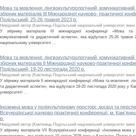
Мова та мовлення: лінгвокультурологічний, комунікативний 
збірник матеріалів ІІІ Міжнародної науково- практичної конф
Подільський, 25-26 травня 2023 р.
Невідомий автор
(
Кам'янець-Подільський національний університет імені 
У збірнику матеріалів ІІІ міжнародної конференції «Мова та мо
комунікативний та дидактичний аспекти», яка відбулася 25-26 травня 
національному університеті ...
Мова та мовлення: лінгвокультурологічний, комунікативний 
збірник матеріалів ІІ Міжнародної науково-практичної конфе
Подільський, 19-20 листопада 2020 р.
Невідомий автор
(
Кам'янець-Подільський національний університет імені 
У збірнику матеріалів ІІ міжнародної конференції «Мова та мовлення: лі
та дидактичний аспекти», яка відбулася 19-20 листопада 2020 року у К
університеті ...
Іноземна мова у полікультурному просторі: досвід та перспек
Всеукраїнської науково-практичної конференції, м. Кам’янец
р.
Невідомий автор
(
Кам'янець-Подільський національний університет імені 
У збірнику матеріалів VІІ Всеукраїнської конференції «Іноземна мова у
перспективи», яка відбулася 10 квітня 2025 року у Кам’янець-Подільськ