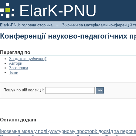
Конференції науково-педагогічних п
ElarK-PNU
ElarK-PNU: головна сторінка
→
Збірники за матеріалами конференцій та
Конференції науково-педагогічних п
Перегляд по
За датою публикації
Автори
Заголовки
Теми
Пошук по цій колекції:
Останні додані
Іноземна мова у полікультурному просторі: досвід та перспек