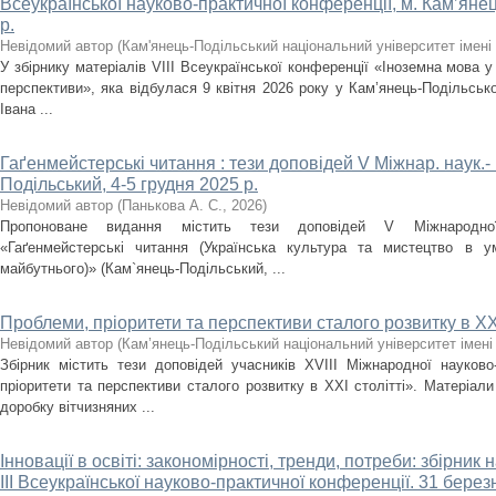
Всеукраїнської науково-практичної конференції, м. Кам’янец
р.
Невідомий автор
(
Кам'янець-Подільський національний університет імені 
У збірнику матеріалів VІІІ Всеукраїнської конференції «Іноземна мова у
перспективи», яка відбулася 9 квітня 2026 року у Кам’янець-Подільсько
Івана ...
Гаґенмейстерські читання : тези доповідей V Міжнар. наук.- 
Подільський, 4-5 грудня 2025 р.
Невідомий автор
(
Панькова А. С.
,
2026
)
Пропоноване видання містить тези доповідей V Міжнародної 
«Гаґенмейстерські читання (Українська культура та мистецтво в ум
майбутнього)» (Кам`янець-Подільський, ...
Проблеми, пріоритети та перспективи сталого розвитку в ХХІ
Невідомий автор
(
Кам’янець-Подільський національний університет імені 
Збірник містить тези доповідей учасників XVІІІ Міжнародної науково
пріоритети та перспективи сталого розвитку в ХХІ столітті». Матеріал
доробку вітчизняних ...
Інновації в освіті: закономірності, тренди, потреби: збірни
ІІІ Всеукраїнської науково-практичної конференції. 31 берез