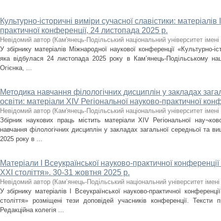
Культурно-історичні виміри сучасної славістики: матеріалів 
практичної конференції, 24 листопада 2025 р.
Невідомий автор
(
Кам'янець-Подільський національний університет імені 
У збірнику матеріалів Міжнародної наукової конференції «Культурно-іст
яка відбулася 24 листопада 2025 року в Кам’янець-Подільському наці
Огієнка, ...
Методика навчання філологічних дисциплін у закладах загал
освіти: матеріали ХІV Регіональної науково-практичної конф
Невідомий автор
(
Кам'янець-Подільський національний університет імені 
Збірник наукових праць містить матеріали ХІV Регіональної нау¬ков
навчання філологічних дисциплін у закладах загальної середньої та вищ
2025 року в ...
Матеріали І Всеукраїнської науково-практичної конференції
ХХІ століття». 30-31 жовтня 2025 р.
Невідомий автор
(
Кам’янець-Подільський національний університет імені 
У збірнику матеріалів І Всеукраїнської науково-практичної конференці
століття» розміщені тези доповідей учасників конференції. Тексти п
Редакційна колегія ...