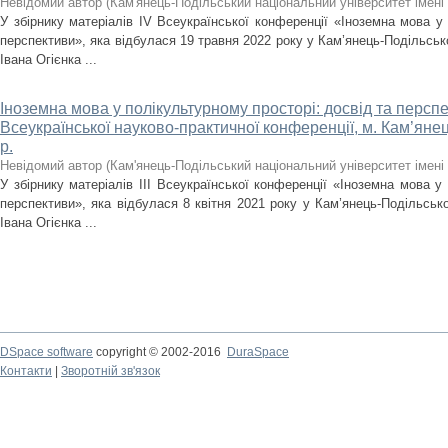
Невідомий автор
(
Кам'янець-Подільський національний університет імені 
У збірнику матеріалів IV Всеукраїнської конференції «Іноземна мова у 
перспективи», яка відбулася 19 травня 2022 року у Кам’янець-Подільськ
Івана Огієнка ...
Іноземна мова у полікультурному просторі: досвід та перспект
Всеукраїнської науково-практичної конференції, м. Кам’янец
р.
Невідомий автор
(
Кам'янець-Подільський національний університет імені 
У збірнику матеріалів IІІ Всеукраїнської конференції «Іноземна мова у
перспективи», яка відбулася 8 квітня 2021 року у Кам’янець-Подільсько
Івана Огієнка ...
DSpace software
copyright © 2002-2016
DuraSpace
Контакти
|
Зворотній зв'язок