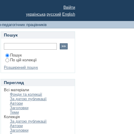
Ввійти
українська
русский
English
-педагогічних працівників
Пошук
Пошук
По цій колекції
Розширений пошук
Перегляд
Всі матеріали
Фонди та колекції
За датою публикації
Автори
Заголовки
Теми
Колекція
За датою публикації
Автори
Заголовки