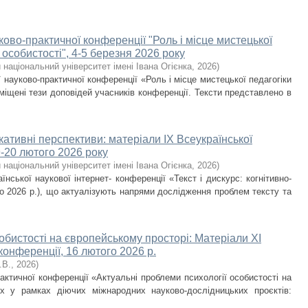
ково-практичної кон­фе­ренції "Роль і місце мистецької
 особистості", 4-5 березня 2026 року
національний університет імені Івана Огієнка
,
2026
)
ї науково-практичної конференції «Роль і місце мистецької педагогіки
міщені тези доповідей учасників конференції. Тексти представлено в
ікативні перс­пективи: матеріали ІХ Всеукраїнської
9-20 лютого 2026 року
національний університет імені Івана Огієнка
,
2026
)
їнської наукової інтернет- конференції «Текст і дискурс: когнітивно-
го 2026 р.), що актуалізують напрями дослідження проблем тексту та
обистості на європейському просторі: Матеріали XІ
онференції, 16 лютого 2026 р.
.В.
,
2026
)
актичної конференції «Актуальні проблеми психології особистості на
их у рамках діючих міжнародних науково-дослідницьких проєктів: