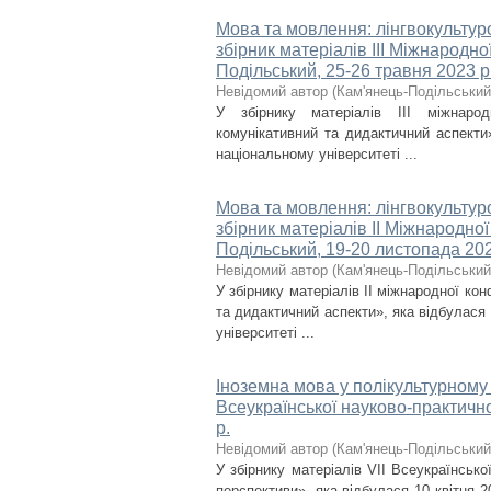
Мова та мовлення: лінгвокультуро
збірник матеріалів ІІІ Міжнародно
Подільський, 25-26 травня 2023 р
Невідомий автор
(
Кам'янець-Подільський 
У збірнику матеріалів ІІІ міжнарод
комунікативний та дидактичний аспекти
національному університеті ...
Мова та мовлення: лінгвокультуро
збірник матеріалів ІІ Міжнародно
Подільський, 19-20 листопада 202
Невідомий автор
(
Кам'янець-Подільський 
У збірнику матеріалів ІІ міжнародної ко
та дидактичний аспекти», яка відбулася
університеті ...
Іноземна мова у полікультурному п
Всеукраїнської науково-практично
р.
Невідомий автор
(
Кам'янець-Подільський 
У збірнику матеріалів VІІ Всеукраїнсько
перспективи», яка відбулася 10 квітня 2