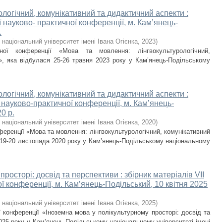
логічний, комунікативний та дидактичний аспекти :
ї науково- практичної конференції, м. Кам’янець-
.
національний університет імені Івана Огієнка
,
2023
)
ної конференції «Мова та мовлення: лінгвокультурологічний,
», яка відбулася 25-26 травня 2023 року у Кам’янець-Подільському
логічний, комунікативний та дидактичний аспекти :
ї науково-практичної конференції, м. Кам’янець-
0 р.
національний університет імені Івана Огієнка
,
2020
)
нференції «Мова та мовлення: лінгвокультурологічний, комунікативний
 19-20 листопада 2020 року у Кам’янець-Подільському національному
росторі: досвід та перспективи : збірник матеріалів VІІ
ї конференції, м. Кам’янець-Подільський, 10 квітня 2025
національний університет імені Івана Огієнка
,
2025
)
ї конференції «Іноземна мова у полікультурному просторі: досвід та
025 року у Кам’янець-Подільському національному університеті імені