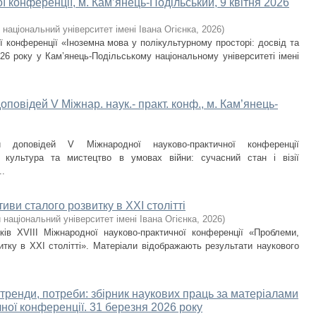
ї конференції, м. Кам’янець-Подільський, 9 квітня 2026
національний університет імені Івана Огієнка
,
2026
)
ої конференції «Іноземна мова у полікультурному просторі: досвід та
026 року у Кам’янець-Подільському національному університеті імені
оповідей V Міжнар. наук.- практ. конф., м. Кам’янець-
 доповідей V Міжнародної науково-практичної конференції
а культура та мистецтво в умовах війни: сучасний стан і візії
..
иви сталого розвитку в ХХІ столітті
національний університет імені Івана Огієнка
,
2026
)
ків XVІІІ Міжнародної науково-практичної конференції «Проблеми,
итку в ХХІ столітті». Матеріали відображають результати наукового
і, тренди, потреби: збірник наукових праць за матеріалами
чної конференції. 31 березня 2026 року