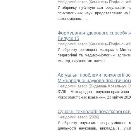
Невідомий автор
(
Кам’янець-Подільський 
У збірнику публікуються результати н
психологічних наук, представлених на ІІ
закономірності, ...
Формування здорового способу жит
Випуск 15
Невідомий автор
(
Кам’янець-Подільський 
У збірнику розміщені матеріали Міжнар
педагогічні та медико-біологічні аспе
молоді, науково-методичні ...
Актуальні проблеми психології ос
Міжнародної науково-практичної к
Невідомий автор
(
Видавець Ковальчук О
XVІІІ Міжнародна науково-практична
міжособистісних взаємин», 23 квітня 202
Сучасні технології початкової осв
Невідомий автор
(
2026
)
У збірнику наукових праць уміщено ма
діяльності науковців, викладачів, уч