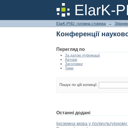
Конференції науково
ElarK-
ElarK-PNU: головна сторінка
→
Збірник
Конференції науково
Перегляд по
За датою публикації
Автори
Заголовки
Теми
Пошук по цій колекції:
Останні додані
Іноземна мова у полікультурному п