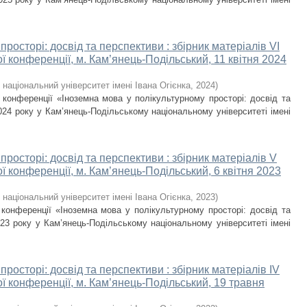
росторі: досвід та перспективи : збірник матеріалів VІ
ї конференції, м. Кам’янець-Подільський, 11 квітня 2024
національний університет імені Івана Огієнка
,
2024
)
ї конференції «Іноземна мова у полікультурному просторі: досвід та
024 року у Кам’янець-Подільському національному університеті імені
просторі: досвід та перспективи : збірник матеріалів V
ї конференції, м. Кам’янець-Подільський, 6 квітня 2023
національний університет імені Івана Огієнка
,
2023
)
 конференції «Іноземна мова у полікультурному просторі: досвід та
023 року у Кам’янець-Подільському національному університеті імені
росторі: досвід та перспективи : збірник матеріалів ІV
ї конференції, м. Кам’янець-Подільський, 19 травня