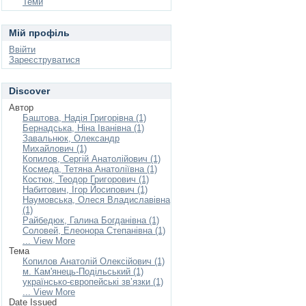
Теми
Мій профіль
Ввійти
Зареєструватися
Discover
Автор
Баштова, Надія Григорівна (1)
Бернадська, Ніна Іванівна (1)
Завальнюк, Олександр
Михайлович (1)
Копилов, Сергій Анатолійович (1)
Космеда, Тетяна Анатоліївна (1)
Костюк, Теодор Григорович (1)
Набитович, Ігор Йосипович (1)
Наумовська, Олеся Владиславівна
(1)
Райбедюк, Галина Богданівна (1)
Соловей, Елеонора Степанівна (1)
... View More
Тема
Копилов Анатолій Олексійович (1)
м. Кам'янець-Подільський (1)
українсько-європейські зв’язки (1)
... View More
Date Issued