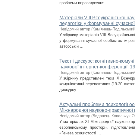
проблеми впровадження ...
Матеріали VІІІ Всеукраїнської нау
педагогіки у формуванні сучасної
Невідомий автор
(
Кам’янець-Подільський 
У збірнику матеріалів VІІІ Всеукраїнсько
у формуванні сучасної особистості» роз
авторській ...
Текст і дискурс: когнітивно-комун
наукової інтер­нет-конференції. 1
Невідомий автор
(
Кам’янець-Подільський 
У збірнику представлені тези ІХ Всеукра
комунікативні перспективи» (19-20 люто
дискурсу ...
Актуальні проблеми психології ос
Міжнародної науково-практичної к
Невідомий автор
(
Видавець Ковальчук О
У матеріалах XІ Міжнародної науково-пр
європейському просторі», підготовлен
«Ґенеза особистості ...