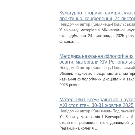
Культурно-історичні виміри сучасн
практичної конференції, 24 листо
Невідомий автор
(
Кам'янець-Подільський 
У збірнику матеріалів Міжнародної наук
яка відбулася 24 листопада 2025 року 
Огієнка, ...
Методика навчання філологічних 
освіти: матеріали ХІV Регіональн
Невідомий автор
(
Кам'янець-Подільський 
Збірник наукових праць містить матер
навчання філологічних дисциплін у закл
2025 року в ...
Матеріали І Всеукраїнської науко
ХХІ століття». 30-31 жовтня 2025 
Невідомий автор
(
Кам’янець-Подільський 
У збірнику матеріалів І Всеукраїнської
століття» розміщені тези доповідей уч
Редакційна колегія ...