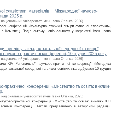
ої славістики: матеріалів ІІІ Міжнародної науково-
пада 2025 р.
національний університет імені Івана Огієнка
,
2026
)
ової конференції «Культурно-історичні виміри сучасної славістики»,
в Кам’янець-Подільському національному університеті імені Івана
дисциплін у закладах загальної середньої та вищої
ої науково-практичної конференції, 10 грудня 2025 року
національний університет імені Івана Огієнка
,
2026
)
іали ХІV Регіональної нау¬ково-практичної конференції «Методика
адах загальної середньої та вищої освіти», яка відбулася 10 грудня
во-практичної конференції «Мистецтво та освіта: виклики
р.
національний університет імені Івана Огієнка
,
2025
)
 науково-практичної конференції «Мистецтво та освіта: виклики ХХІ
асників конференції. Тексти представлено в авторській редакції.