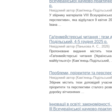
Всеукраїнської науково-практично
р.
Невідомий автор
(
Кам'янець-Подільський 
У збірнику матеріалів VІІІ Всеукраїнськ
перспективи», яка відбулася 9 квітня 2
Івана ...
Гаґенмейстерські читання : тези д
Подільський, 4-5 грудня 2025 р.
Невідомий автор
(
Панькова А. С.
,
2026
)
Пропоноване видання містить тези
«Гаґенмейстерські читання (Українськ
майбутнього)» (Кам`янець-Подільський, .
Проблеми, пріоритети та перспект
Невідомий автор
(
Кам’янець-Подільський 
Збірник містить тези доповідей учасни
пріоритети та перспективи сталого розв
доробку вітчизняних ...
Інновації в освіті: закономірност
ІІІ Всеукраїнської науково-практи