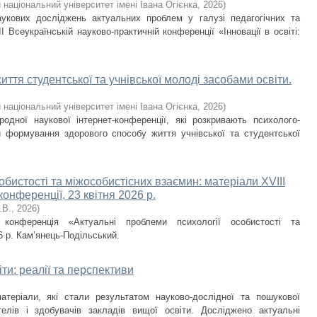
національний університет імені Івана Огієнка
,
2026
)
аукових досліджень актуальних проблем у галузі педагогічних та
І Всеукраїнській науково-практичній конференції «Інновації в освіті:
тя студентської та учнівської молоді засобами освіти.
національний університет імені Івана Огієнка
,
2026
)
одної наукової інтернет-конференції, які розкривають психолого-
кти формування здорового способу життя учнівської та студентської
обистості та міжособистісних взаємин: матеріали XVIIІ
онференції, 23 квітня 2026 р.
.В.
,
2026
)
 конференція «Актуальні проблеми психології особистості та
6 р. Кам’янець-Подільський.
іти: реалії та перспективи
теріали, які стали результатом науково-дослідної та пошукової
ителів і здобувачів закладів вищої освіти. Досліджено актуальні