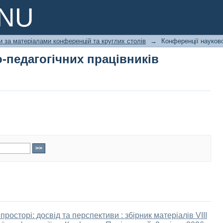
-педагогічних працівників
PNU
и за матеріалами конференцій та круглих столів
→
Конференції науково
-педагогічних працівників
росторі: досвід та перспективи : збірник матеріалів VІІІ