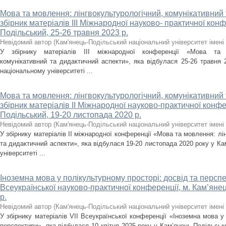
Мова та мовлення: лінгвокультурологічний, комунікативний 
збірник матеріалів ІІІ Міжнародної науково- практичної конф
Подільський, 25-26 травня 2023 р.
Невідомий автор
(
Кам'янець-Подільський національний університет імені 
У збірнику матеріалів ІІІ міжнародної конференції «Мова та мо
комунікативний та дидактичний аспекти», яка відбулася 25-26 травня 
національному університеті ...
Мова та мовлення: лінгвокультурологічний, комунікативний 
збірник матеріалів ІІ Міжнародної науково-практичної конфе
Подільський, 19-20 листопада 2020 р.
Невідомий автор
(
Кам'янець-Подільський національний університет імені 
У збірнику матеріалів ІІ міжнародної конференції «Мова та мовлення: лі
та дидактичний аспекти», яка відбулася 19-20 листопада 2020 року у К
університеті ...
Іноземна мова у полікультурному просторі: досвід та перспек
Всеукраїнської науково-практичної конференції, м. Кам’янец
р.
Невідомий автор
(
Кам'янець-Подільський національний університет імені 
У збірнику матеріалів VІІ Всеукраїнської конференції «Іноземна мова у
перспективи», яка відбулася 10 квітня 2025 року у Кам’янець-Подільськ