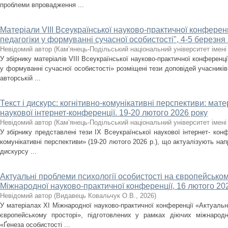
проблеми впровадження ...
Матеріали VІІІ Всеукраїнської науково-практичної кон­фе­ренц
педагогіки у формуванні сучасної особистості", 4-5 березня
Невідомий автор
(
Кам’янець-Подільський національний університет імені 
У збірнику матеріалів VІІІ Всеукраїнської науково-практичної конференці
у формуванні сучасної особистості» розміщені тези доповідей учасників
авторській ...
Текст і дискурс: когнітивно-комунікативні перс­пективи: мате
наукової інтер­нет-конференції. 19-20 лютого 2026 року
Невідомий автор
(
Кам’янець-Подільський національний університет імені 
У збірнику представлені тези ІХ Всеукраїнської наукової інтернет- конфе
комунікативні перспективи» (19-20 лютого 2026 р.), що актуалізують на
дискурсу ...
Актуальні проблеми психології особистості на європейськом
Міжнародної науково-практичної конференції, 16 лютого 202
Невідомий автор
(
Видавець Ковальчук О.В.
,
2026
)
У матеріалах XІ Міжнародної науково-практичної конференції «Актуальні
європейському просторі», підготовлених у рамках діючих міжнародни
«Ґенеза особистості ...