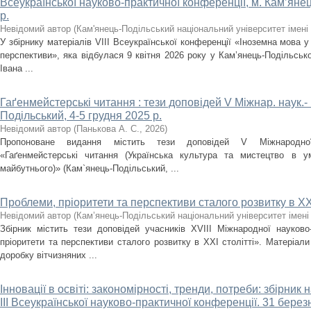
Всеукраїнської науково-практичної конференції, м. Кам’янец
р.
Невідомий автор
(
Кам'янець-Подільський національний університет імені 
У збірнику матеріалів VІІІ Всеукраїнської конференції «Іноземна мова у
перспективи», яка відбулася 9 квітня 2026 року у Кам’янець-Подільсько
Івана ...
Гаґенмейстерські читання : тези доповідей V Міжнар. наук.- 
Подільський, 4-5 грудня 2025 р.
Невідомий автор
(
Панькова А. С.
,
2026
)
Пропоноване видання містить тези доповідей V Міжнародної 
«Гаґенмейстерські читання (Українська культура та мистецтво в ум
майбутнього)» (Кам`янець-Подільський, ...
Проблеми, пріоритети та перспективи сталого розвитку в ХХІ
Невідомий автор
(
Кам’янець-Подільський національний університет імені 
Збірник містить тези доповідей учасників XVІІІ Міжнародної науково
пріоритети та перспективи сталого розвитку в ХХІ столітті». Матеріал
доробку вітчизняних ...
Інновації в освіті: закономірності, тренди, потреби: збірни
ІІІ Всеукраїнської науково-практичної конференції. 31 берез