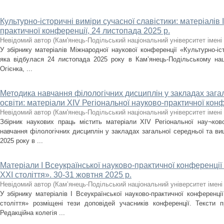
Культурно-історичні виміри сучасної славістики: матеріалів 
практичної конференції, 24 листопада 2025 р.
Невідомий автор
(
Кам'янець-Подільський національний університет імені 
У збірнику матеріалів Міжнародної наукової конференції «Культурно-іст
яка відбулася 24 листопада 2025 року в Кам’янець-Подільському наці
Огієнка, ...
Методика навчання філологічних дисциплін у закладах загал
освіти: матеріали ХІV Регіональної науково-практичної конф
Невідомий автор
(
Кам'янець-Подільський національний університет імені 
Збірник наукових праць містить матеріали ХІV Регіональної нау¬ков
навчання філологічних дисциплін у закладах загальної середньої та вищ
2025 року в ...
Матеріали І Всеукраїнської науково-практичної конференції
ХХІ століття». 30-31 жовтня 2025 р.
Невідомий автор
(
Кам’янець-Подільський національний університет імені 
У збірнику матеріалів І Всеукраїнської науково-практичної конференці
століття» розміщені тези доповідей учасників конференції. Тексти п
Редакційна колегія ...