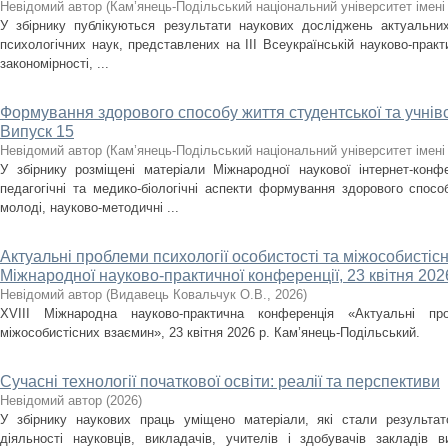
Невідомий автор
(
Кам’янець-Подільський національний університет імені 
У збірнику публікуються результати наукових досліджень актуальних
психологічних наук, представлених на ІІІ Всеукраїнській науково-практич
закономірності, ...
Формування здорового способу життя студентської та учнівс
Випуск 15
Невідомий автор
(
Кам’янець-Подільський національний університет імені 
У збірнику розміщені матеріали Міжнародної наукової інтернет-конфе
педагогічні та медико-біологічні аспекти формування здорового спосо
молоді, науково-методичні ...
Актуальні проблеми психології особистості та міжособистісн
Міжнародної науково-практичної конференції, 23 квітня 2026
Невідомий автор
(
Видавець Ковальчук О.В.
,
2026
)
XVІІІ Міжнародна науково-практична конференція «Актуальні про
міжособистісних взаємин», 23 квітня 2026 р. Кам’янець-Подільський.
Сучасні технології початкової освіти: реалії та перспективи
Невідомий автор
(
2026
)
У збірнику наукових праць уміщено матеріали, які стали результат
діяльності науковців, викладачів, учителів і здобувачів закладів 