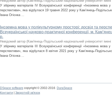
Невідомий автор
(
Кам'янець-Подільський національний університет імені 
У збірнику матеріалів IV Всеукраїнської конференції «Іноземна мова у 
перспективи», яка відбулася 19 травня 2022 року у Кам’янець-Подільськ
Івана Огієнка ...
Іноземна мова у полікультурному просторі: досвід та перспект
Всеукраїнської науково-практичної конференції, м. Кам’янец
р.
Невідомий автор
(
Кам'янець-Подільський національний університет імені 
У збірнику матеріалів IІІ Всеукраїнської конференції «Іноземна мова у
перспективи», яка відбулася 8 квітня 2021 року у Кам’янець-Подільсько
Івана Огієнка ...
DSpace software
copyright © 2002-2016
DuraSpace
Контакти
|
Зворотній зв'язок