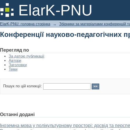
Конференції науково-педагогічних п
ElarK-PNU
ElarK-PNU: головна сторінка
→
Збірники за матеріалами конференцій та
Конференції науково-педагогічних п
Перегляд по
За датою публикації
Автори
Заголовки
Теми
Пошук по цій колекції:
Останні додані
Іноземна мова у полікультурному просторі: досвід та перспек