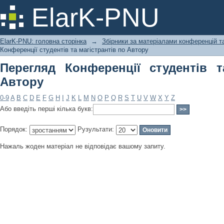
Перегляд Конференції студентів та м
ElarK-PNU
ElarK-PNU: головна сторінка
→
Збірники за матеріалами конференцій та
Конференції студентів та магістрантів по Автору
Перегляд Конференції студентів т
Автору
0-9
A
B
C
D
E
F
G
H
I
J
K
L
M
N
O
P
Q
R
S
T
U
V
W
X
Y
Z
Або введіть перші кілька букв:
Порядок:
Рузультати:
Нажаль жоден матеріал не відповідає вашому запиту.