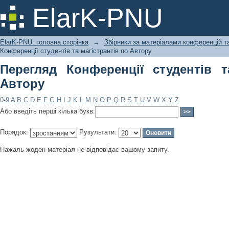
Перегляд Конференції студентів та м
ElarK-PNU
ElarK-PNU: головна сторінка
→
Збірники за матеріалами конференцій та
Конференції студентів та магістрантів по Автору
Перегляд Конференції студентів т
Автору
0-9
A
B
C
D
E
F
G
H
I
J
K
L
M
N
O
P
Q
R
S
T
U
V
W
X
Y
Z
Або введіть перші кілька букв:
Порядок:
Рузультати:
Нажаль жоден матеріал не відповідає вашому запиту.