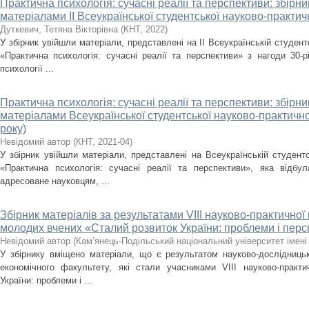
Практична психологія: сучасні реалії та перспективи: збірн
матеріалами ІІ Всеукраїнської студентської науково-практич
Дуткевич, Тетяна Вікторівна
(
КНТ
,
2022
)
У збірник увійшли матеріали, представлені на ІІ Всеукраїнській студент
«Практична психологія: сучасні реалії та перспективи» з нагоди 30-р
психології ...
Практична психологія: сучасні реалії та перспективи: збірн
матеріалами Всеукраїнської студентської науково-практично
року)
Невідомий автор
(
КНТ
,
2021-04
)
У збірник увійшли матеріали, представлені на Всеукраїнській студентс
«Практична психологія: сучасні реалії та перспективи», яка відбу
адресоване науковцям, ...
Збірник матеріалів за результатами VІIІ науково-практичної 
молодих вчених «Сталий розвиток України: проблеми і пер
Невідомий автор
(
Кам’янець-Подільський національний університет імені 
У збірнику вміщено матеріали, що є результатом науково-дослідницько
економічного факультету, які стали учасниками VІІІ науково-практи
України: проблеми і ...