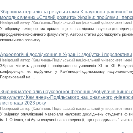
Збірник матеріалів за результатами X науково-практичної к
молодих вчених «Сталий розвиток України: проблеми і пер
Невідомий автор
(
Кам’янець-Подільський національний університет імені 
У збірнику вміщено матеріали, що є наслідком науково-дослідницько
природничо-економічного факультету. Автори статей досліджують різнома
економічного розвитку ...
Археологічні дослідження в Україні : здобутки і перспективи
Невідомий автор
(
Кам’янець-Подільський національний університет імені 
Збірник містить доповіді і повідомлення учасників ХІ та ХІІ Все­укр
конференцій, які відбулися у Кам'янець-Подільському національному
Розрахований на ...
Збірник матеріалів наукової конференції здобувачів вищої 
факультету Кам’янець-Подільського національного університе
листопада 2023 року
Невідомий автор
(
Кам’янець-Подільський національний університет імені 
У збірнику опубліковані матеріали наукових досліджень студентів фіз
ім. І. Огієнка, які були озвучені на конференції, що проводилась 1 листо