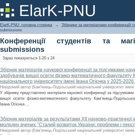
Recently added
ElarK-PNU
ElarK-PNU: головна сторінка
→
Збірники за матеріалами конференцій та
submissions
Конференції студентів та магі
submissions
Зараз показуються 1-20 з 24
Збірник матеріалів наукової конференції за підсумками нау
здобувачів вищої освіти фізико-математичного факультету 
національного університету імені Івана Огієнка у 2025-2026 н
Невідомий автор
(
Кам'янець-Подільський національний університет імені 
У збірнику представлено матеріали наукової конференції за підсумками 
вищої освіти фізико-математичного факультету Кам’янець-Подільськог
Івана Огієнка ...
Збірник матеріалів за результатами XІI науково-практичної 
молодих вчених "Сталий розвиток України: проблеми і перс
Невідомий автор
(
Кам’янець-Подільський національний університет імені 