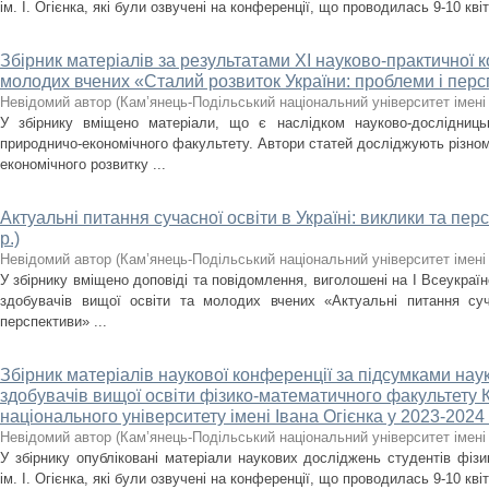
ім. І. Огієнка, які були озвучені на конференції, що проводилась 9-10 кві
Збірник матеріалів за результатами XІ науково-практичної к
молодих вчених «Сталий розвиток України: проблеми і пер
Невідомий автор
(
Кам’янець-Подільський національний університет імені 
У збірнику вміщено матеріали, що є наслідком науково-дослідницько
природничо-економічного факультету. Автори статей досліджують різнома
економічного розвитку ...
Актуальні питання сучасної освіти в Україні: виклики та пе
р.)
Невідомий автор
(
Кам’янець-Подільський національний університет імені 
У збірнику вміщено доповіді та повідомлення, виголошені на І Всеукраїн
здобувачів вищої освіти та молодих вчених «Актуальні питання суча
перспективи» ...
Збірник матеріалів наукової конференції за підсумками нау
здобувачів вищої освіти фізико-математичного факультету 
національного університету імені Івана Огієнка у 2023-2024 н
Невідомий автор
(
Кам’янець-Подільський національний університет імені 
У збірнику опубліковані матеріали наукових досліджень студентів фіз
ім. І. Огієнка, які були озвучені на конференції, що проводилась 9-10 кві