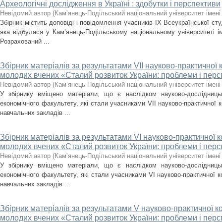
Археологічні дослідження в Україні : здобутки і перспективи
Невідомий автор
(
Кам’янець-Подільський національний університет імені 
Збірник містить доповіді і повідомлення учасників IX Всеукраїнської сту
яка відбулася у Кам’янець-Подільському національному університеті ім
Розрахований ...
Збірник матеріалів за результатами VІI науково-практичної 
молодих вчених «Сталий розвиток України: проблеми і пер
Невідомий автор
(
Кам’янець-Подільський національний університет імені 
У збірнику вміщено матеріали, що є наслідком науково-дослідницько
економічного факультету, які стали учасниками VII науково-практичної 
навчальних закладів ...
Збірник матеріалів за результатами VІ науково-практичної к
молодих вчених «Сталий розвиток України: проблеми і пер
Невідомий автор
(
Кам’янець-Подільський національний університет імені 
У збірнику вміщено матеріали, що є наслідком науково-дослідницько
економічного факультету, які стали учасниками VI науково-практичної к
навчальних закладів ...
Збірник матеріалів за результатами V науково-практичної к
молодих вчених «Сталий розвиток України: проблеми і пер