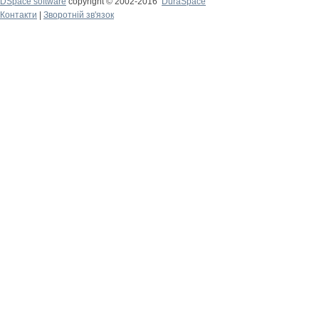
DSpace software
copyright © 2002-2016
DuraSpace
Контакти
|
Зворотній зв'язок