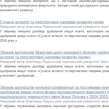
У збірнику вміщено матеріали, що є наслідком науково-дослідницько
природничо-економічного факультету. Автори статей досліджують різнома
економічного розвитку ...
Сучасні аспекти та перспективні напрями розвитку науки
Невідомий автор
(
Кам’янець-Подільський національний університет імені 
У збірнику вміщено доповіді здобувачів вищої освіти, виголошені н
здобувачів вищої освіти «Сучасні аспекти та перспективні напрями розв
2026 року у ...
Збірник матеріалів Міжвузівського наукового форуму здобув
аспекти та перспективні напрями розвитку науки»
Невідомий автор
(
Кам'янець-Подільський національний університет імені 
У збірнику вміщено доповіді здобувачів вищої освіти, виголошені н
здобувачів вищої освіти «Сучасні аспекти та перспективні напрями роз
учителям і здобувачам ...
Збірник матеріалів наукової конференції за підсумками нау
здобувачів вищої освіти фізико-математичного факультету 
національного університету імені Івана Огієнка у 2024-2025 н
Невідомий автор
(
Кам’янець-Подільський національний університет імені 
У збірнику опубліковані матеріали наукових досліджень студентів фіз