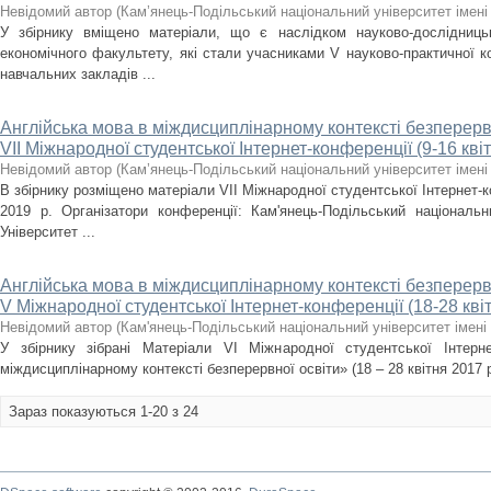
Невідомий автор
(
Кам’янець-Подільський національний університет імені 
У збірнику вміщено матеріали, що є наслідком науково-дослідницько
економічного факультету, які стали учасниками V науково-практичної к
навчальних закладів ...
Англійська мова в міждисциплінарному контексті безперервн
VІI Міжнародної студентської Інтернет-конференції (9-16 квіт
Невідомий автор
(
Кам’янець-Подільський національний університет імені 
В збірнику розміщено матеріали VІI Міжнародної студентської Інтернет-ко
2019 р. Організатори конференції: Кам'янець-Подільський національни
Університет ...
Англійська мова в міждисциплінарному контексті безперервн
V Міжнародної студентської Інтернет-конференції (18-28 квіт
Невідомий автор
(
Кам'янець-Подільський національний університет імені 
У збірнику зібрані Матеріали VI Міжнародної студентської Інтерн
міждисциплінарному контексті безперервної освіти» (18 – 28 квітня 2017 р
Зараз показуються 1-20 з 24