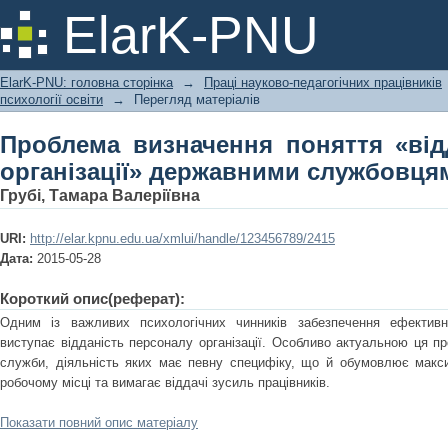
Проблема визначення поняття «
ElarK-PNU
державними службовцями
ElarK-PNU: головна сторінка
→
Праці науково-педагогічних працівників
психології освіти
→
Перегляд матеріалів
Проблема визначення поняття «від
організації» державними службовця
Грубі, Тамара Валеріївна
URI:
http://elar.kpnu.edu.ua/xmlui/handle/123456789/2415
Дата:
2015-05-28
Короткий опис(реферат):
Одним із важливих психологічних чинників забезпечення ефективно
виступає відданість персоналу організації. Особливо актуальною ця п
служби, діяльність яких має певну специфіку, що й обумовлює макс
робочому місці та вимагає віддачі зусиль працівників.
Показати повний опис матеріалу