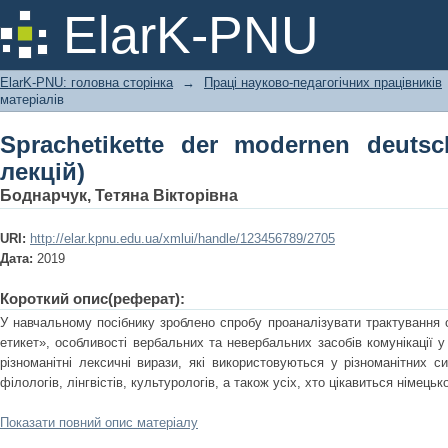
Sprachetikette der modernen deutsche
ElarK-PNU
ElarK-PNU: головна сторінка
→
Праці науково-педагогічних працівників
матеріалів
Sprachetikette der modernen deuts
лекцій)
Боднарчук, Тетяна Вікторівна
URI:
http://elar.kpnu.edu.ua/xmlui/handle/123456789/2705
Дата:
2019
Короткий опис(реферат):
У навчальному посібнику зроблено спробу проаналізувати трактування
етикет», особливості вербальних та невербальних засобів комунікації у
різноманітні лексичні вирази, які використовуються у різноманітних си
філологів, лінгвістів, культурологів, а також усіх, хто цікавиться німець
Показати повний опис матеріалу