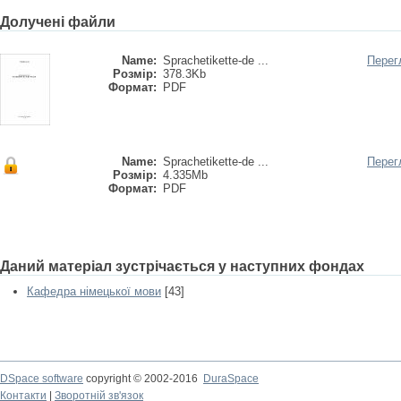
Долучені файли
Name:
Sprachetikette-de ...
Перег
Розмір:
378.3Kb
Формат:
PDF
Name:
Sprachetikette-de ...
Перег
Розмір:
4.335Mb
Формат:
PDF
Даний матеріал зустрічається у наступних фондах
Кафедра німецької мови
[43]
DSpace software
copyright © 2002-2016
DuraSpace
Контакти
|
Зворотній зв'язок