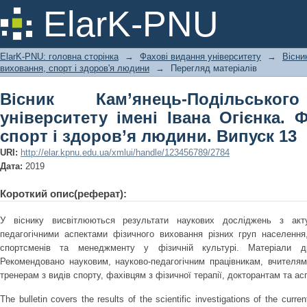
Вісник Кам’янець-Подільського на
ElarK-PNU
Огієнка. Фізичне виховання, спорт і
ElarK-PNU: головна сторінка
→
Фахові видання університету
→
Вісни
виховання, спорт і здоров'я людини
→
Перегляд матеріалів
Вісник Кам’янець-Подільськог
університету імені Івана Огієнка. 
спорт і здоров’я людини. Випуск 13
URI:
http://elar.kpnu.edu.ua/xmlui/handle/123456789/2784
Дата:
2019
Короткий опис(реферат):
У віснику висвітлюються результати наукових досліджень з акт
педагогічними аспектами фізичного виховання різних груп населення, 
спортсменів та менеджменту у фізичній культурі. Матеріали др
Рекомендовано науковим, науково-педагогічним працівникам, вчителям 
тренерам з видів спорту, фахівцям з фізичної терапії, докторантам та ас
The bulletin covers the results of the scientific investigations of the curr