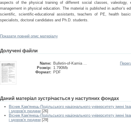
aspects of the physical training of different social classes, valeology,
management in physical education. The material is published in author’s ed
scientific, scientific-educational assistants, teachers of PE, health bas
specialists, doctoral candidates and Ph.D. students.
Показати повний опис матеріалу
Долучені файли
Name:
Βulletin-of-Kamia ...
Перег
Розмір:
1.790Mb
Формат:
PDF
Даний матеріал зустрічається у наступних фондах
Вісник Кам'янець-Подільського національного університету імені Іва
і здоров'я людини
[26]
Вісник Кам'янець-Подільського національного університету імені Іва
і здоров'я людини
[29]