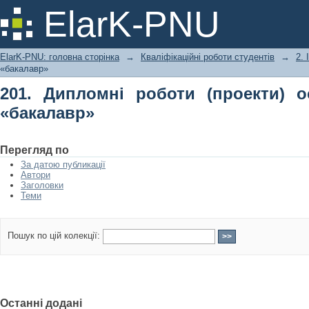
201. Дипломні роботи (проекти) осв
ElarK-PNU
ElarK-PNU: головна сторінка
→
Кваліфікаційні роботи студентів
→
2.
«бакалавр»
201. Дипломні роботи (проекти) о
«бакалавр»
Перегляд по
За датою публикації
Автори
Заголовки
Теми
Пошук по цій колекції:
Останні додані