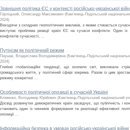
Зовнішня політика ЄС у контексті російсько-української вій
Горліцький, Олександр Максимович
(
Кам’янець-Подільський національний
2024
)
Виходячи з складних геополітичних викликів, з якими стикається сучас
виступає проблема реакції країн ЄС на сучасні конфлікти. Один із
конфліктів сучасності, ...
Путінізм як політичний режим
Паушак, Владислава Володимирівна
(
Кам’янець-Подільський національни
2024
)
Глибокі глобалізаційні тенденції, що охопили світ, викликали стрі
громадського життя, у політичній сфері зокрема. Разом із цим зроста
режиму конкретної ...
Особливості політичної опозиції в сучасній Україні
Кліменко, Володимир Юрійович
(
Кам’янець-Подільський національний уні
Досвід розвинутих демократичних країн засвідчує, що публічність і ко
становить один із чинників формування та реалізації ефективної політи
опозиції ...
Інформаційна безпека в умовах російсько-української війни