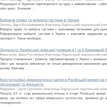
Федерацією й Україною перетворилися на одну з найважливіших і найск
обох країн. Зіткнення ...
Виборче право та виборча система в Україні
Оксюта, Дар’я Володимирівна
(
Кам’янець-Подільський національний уніве
Виборче право та виборча система є важливими питаннями для країн
Реформування виборчої системи в Україні є важливим завданням дл
прозорості. Також необхідно ...
Діяльність Української думської громади в І та ІІ Державній Д
Макогончук, Діана Русланівна
(
Кам’янець-Подільський національний уніве
Процеси становлення і розвитку парламентаризму в Україні є визнача
Зміст цих процесів забезпечує не тільки демократичне наповнення дер
цілому. Важливу ...
Конституційно-демократична партія в Російській імперії на по
організація та діяльність
Майданюк, Сергій Сергійович
(
Кам’янець-Подільський національний універ
Початок ХХ ст. став визначальною епохою в історії Російської імпері
кризу, що охопила всі сфери імперського суспільства, призвела до кр
громадянської ...