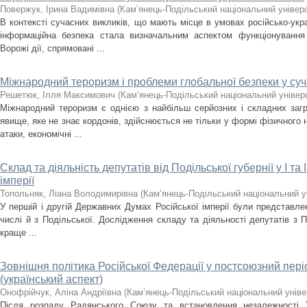
Повержук, Ірина Вадимівна
(
Кам’янець-Подільський національний універс
В контексті сучасних викликів, що мають місце в умовах російсько-укра
інформаційна безпека стала визначальним аспектом функціонування
Ворожі дії, спрямовані ...
Міжнародний тероризм і проблеми глобальної безпеки у суч
Решетюк, Ілля Максимович
(
Кам’янець-Подільський національний універс
Міжнародний тероризм є однією з найбільш серйозних і складних загр
явище, яке не знає кордонів, здійснюється не тільки у формі фізичного 
атаки, економічні ...
Склад та діяльність депутатів від Подільської губернії у І т
імперії
Топольняк, Ліана Володимирівна
(
Кам’янець-Подільський національний ун
У першій і другій Державних Думах Російської імперії були представлен
числі й з Подільської. Дослідження складу та діяльності депутатів з П
краще ...
Зовнішня політика Російської Федерації у постсоюзний пері
(український аспект)
Онофрійчук, Аліна Андріївна
(
Кам’янець-Подільський національний універ
Після розпаду Радянського Союзу та встановлення незалежності У