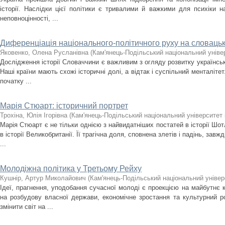
історії. Наслідки цієї політики є тривалими й важкими для психіки 
неповноцінності, ...
Диференціація національного-політичного руху на словацьк
Яковенко, Олена Русланівна
(
Кам'янець-Подільський національний універ
Дослідження історії Словаччини є важливим з огляду розвитку українськ
Наші країни мають схожі історичні долі, а відтак і суспільний менталітет
початку ...
Марія Стюарт: історичний портрет
Трохіна, Юлія Ігорівна
(
Кам'янець-Подільський національний університет і
Марія Стюарт є не тільки однією з найвидатніших постатей в історії Шот
в історії Великобританії. Її трагічна доля, сповнена злетів і падінь, завж
...
Молодіжна політика у Третьому Рейху
Кушнір, Артур Миколайович
(
Кам'янець-Подільський національний універс
Ідеї, прагнення, уподобання сучасної молоді є проекцією на майбутнє 
на розбудову власної держави, економічне зростання та культурний р
змінити світ на ...