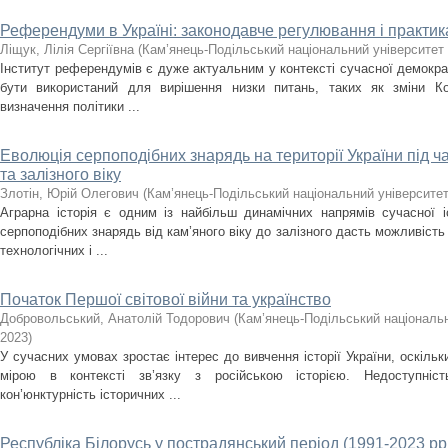
Референдуми в Україні: законодавче регулювання і практик
Ліщук, Лілія Сергіївна
(
Кам’янець-Подільський національний університет і
Інститут референдумів є дуже актуальним у контексті сучасної демокра
бути використаний для вирішення низки питань, таких як зміни Кон
визначення політики ...
Еволюція серпоподібних знарядь на території України під ч
та залізного віку
Злотін, Юрій Олегович
(
Кам’янець-Подільський національний університет 
Аграрна історія є одним із найбільш динамічних напрямів сучасної і
серпоподібних знарядь від кам’яного віку до залізного дасть можливіст
технологічних і ...
Початок Першої світової війни та українство
Добровольський, Анатолій Тодорович
(
Кам’янець-Подільський національни
2023
)
У сучасних умовах зростає інтерес до вивчення історії України, оскіль
мірою в контексті зв’язку з російською історією. Недоступніст
кон’юнктурність історичних ...
Республіка Білорусь у пострадянський період (1991-2023 рр