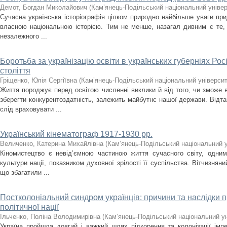
Демот, Богдан Миколайович
(
Кам’янець-Подільський національний універс
Сучасна українська історіографія цілком природно найбільше уваги прид
власною національною історією. Тим не менше, назагал дивним є те,
незалежного ...
Боротьба за українізацію освіти в українських губерніях Росі
століття
Гріщенко, Юлія Сергіївна
(
Кам’янець-Подільський національний університе
Життя породжує перед освітою численні виклики й від того, чи зможе во
зберегти конкурентоздатність, залежить майбутнє нашої держави. Відтак
слід враховувати ...
Український кінематограф 1917-1930 рр.
Величенко, Катерина Михайлівна
(
Кам’янець-Подільський національний ун
Кіномистецтво є невід’ємною частиною життя сучасного світу, одним
культури нації, показником духовної зрілості її суспільства. Вітчизнян
що збагатили ...
Постколоніальний синдром українців: причини та наслідки 
політичної нації
Ільченко, Поліна Володимирівна
(
Кам’янець-Подільський національний уні
Україна пройшла довгий і важкий шлях підкорення та колонізації ім