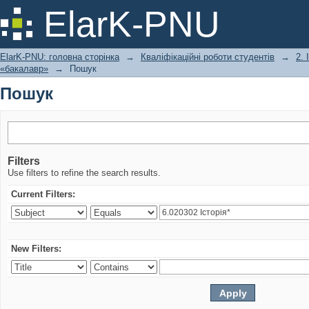
Пошук
ElarK-PNU
ElarK-PNU: головна сторінка
→
Кваліфікаційні роботи студентів
→
2.
«бакалавр»
→
Пошук
Пошук
Filters
Use filters to refine the search results.
Current Filters:
New Filters: