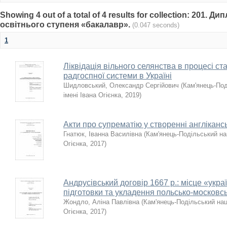
Showing 4 out of a total of 4 results for collection: 201. 
освітнього ступеня «бакалавр».
(0.047 seconds)
1
Ліквідація вільного селянства в процесі с
радгоспної системи в Україні
Шидловський, Олександр Сергійович
(
Кам'янець-Под
імені Івана Огієнка
,
2019
)
Акти про супрематію у створенні англіканс
Гнатюк, Іванна Василівна
(
Кам'янець-Подільський нац
Огієнка
,
2017
)
Андрусівський договір 1667 р.: місце «укра
підготовки та укладення польсько-московсь
Жондло, Аліна Павлівна
(
Кам'янець-Подільський нац
Огієнка
,
2017
)