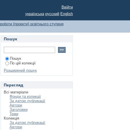
Ввійти
українська
русский
English
роботи (проекти) освітнього ступеня
Пошук
Пошук
По цій колекції
Розширений пошук
Перегляд
Всі матеріали
Фонди та колекції
За датою публикації
Автори
Заголовки
Теми
Колекція
За датою публикації
Автори