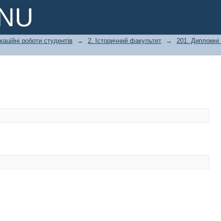
PNU
каційні роботи студентів
→
2. Історичний факультет
→
201. Дипломні 