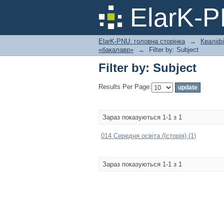
Filter by: Subject
ElarK-
ElarK-PNU: головна сторінка
→
Кваліфі
«бакалавр»
→
Filter by: Subject
Filter by: Subject
Results Per Page:
Зараз показуються 1-1 з 1
014 Середня освіта (Історія) (1)
Зараз показуються 1-1 з 1