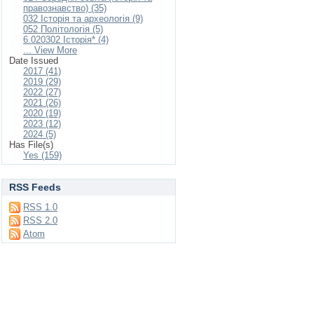
правознавство) (35)
032 Історія та археологія (9)
052 Політологія (5)
6.020302 Історія* (4)
... View More
Date Issued
2017 (41)
2019 (29)
2022 (27)
2021 (26)
2020 (19)
2023 (12)
2024 (5)
Has File(s)
Yes (159)
RSS Feeds
RSS 1.0
RSS 2.0
Atom