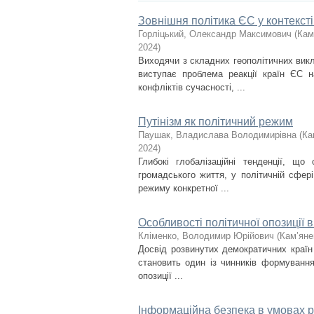
Зовнішня політика ЄС у контексті 
Горліцький, Олександр Максимович
(
Кам
2024
)
Виходячи з складних геополітичних викл
виступає проблема реакції країн ЄС н
конфліктів сучасності, ...
Путінізм як політичний режим
Паушак, Владислава Володимирівна
(
Ка
2024
)
Глибокі глобалізаційні тенденції, що
громадського життя, у політичній сфер
режиму конкретної ...
Особливості політичної опозиції в
Кліменко, Володимир Юрійович
(
Кам’яне
Досвід розвинутих демократичних країн 
становить один із чинників формування 
опозиції ...
Інформаційна безпека в умовах ро