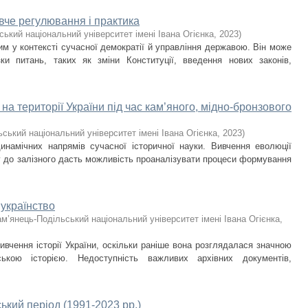
вче регулювання і практика
ький національний університет імені Івана Огієнка
,
2023
)
м у контексті сучасної демократії й управління державою. Він може
и питань, таких як зміни Конституції, введення нових законів,
а території України під час кам’яного, мідно-бронзового
ський національний університет імені Івана Огієнка
,
2023
)
инамічних напрямів сучасної історичної науки. Вивчення еволюції
ку до залізного дасть можливість проаналізувати процеси формування
 українство
м’янець-Подільський національний університет імені Івана Огієнка
,
ивчення історії України, оскільки раніше вона розглядалася значною
ькою історією. Недоступність важливих архівних документів,
ький період (1991-2023 рр.)