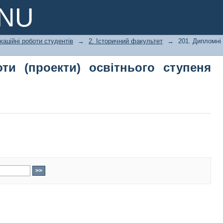
и (проекти) освітнього ступеня «бак
PNU
каційні роботи студентів
→
2. Історичний факультет
→
201. Дипломні 
ти (проекти) освітнього ступеня