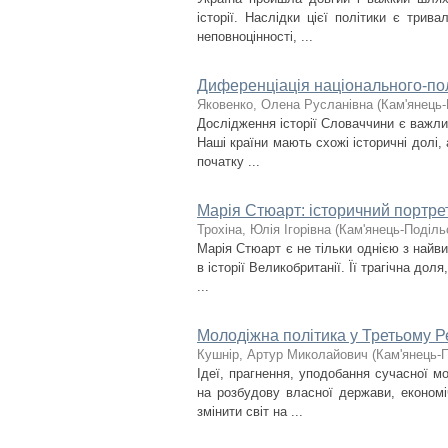
історії. Наслідки цієї політики є три
неповноцінності, ...
Диференціація національного-пол
Яковенко, Олена Русланівна
(
Кам'янець-
Дослідження історії Словаччини є важли
Наші країни мають схожі історичні долі, 
початку ...
Марія Стюарт: історичний портре
Трохіна, Юлія Ігорівна
(
Кам'янець-Подільс
Марія Стюарт є не тільки однією з найви
в історії Великобританії. Її трагічна дол
...
Молодіжна політика у Третьому Р
Кушнір, Артур Миколайович
(
Кам'янець-П
Ідеї, прагнення, уподобання сучасної м
на розбудову власної держави, економі
змінити світ на ...