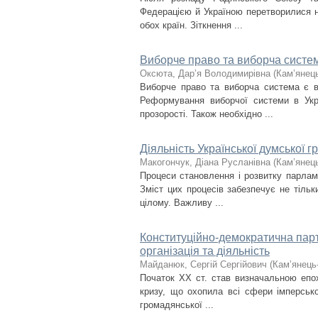
Федерацією й Україною перетворилися н
обох країн. Зіткнення ...
Виборче право та виборча систем
Оксюта, Дар’я Володимирівна
(
Кам’янець
Виборче право та виборча система є в
Реформування виборчої системи в Укр
прозорості. Також необхідно ...
Діяльність Української думської гр
Макогончук, Діана Русланівна
(
Кам’янець
Процеси становлення і розвитку парлам
Зміст цих процесів забезпечує не тіль
цілому. Важливу ...
Конституційно-демократична партія
організація та діяльність
Майданюк, Сергій Сергійович
(
Кам’янець-
Початок ХХ ст. став визначальною епох
кризу, що охопила всі сфери імперсько
громадянської ...