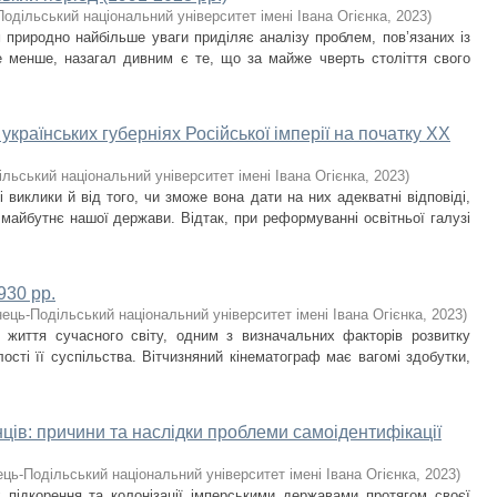
одільський національний університет імені Івана Огієнка
,
2023
)
м природно найбільше уваги приділяє аналізу проблем, пов’язаних із
е менше, назагал дивним є те, що за майже чверть століття свого
 українських губерніях Російської імперії на початку ХХ
льський національний університет імені Івана Огієнка
,
2023
)
виклики й від того, чи зможе вона дати на них адекватні відповіді,
 майбутнє нашої держави. Відтак, при реформуванні освітньої галузі
930 рр.
ець-Подільський національний університет імені Івана Огієнка
,
2023
)
 життя сучасного світу, одним з визначальних факторів розвитку
лості її суспільства. Вітчизняний кінематограф має вагомі здобутки,
ців: причини та наслідки проблеми самоідентифікації
ць-Подільський національний університет імені Івана Огієнка
,
2023
)
 підкорення та колонізації імперськими державами протягом своєї