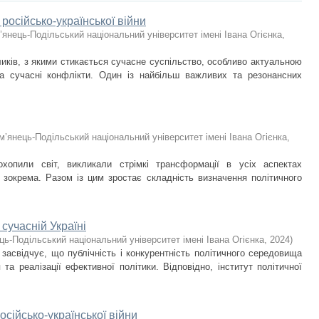
російсько-української війни
’янець-Подільський національний університет імені Івана Огієнка
,
иків, з якими стикається сучасне суспільство, особливо актуальною
а сучасні конфлікти. Один із найбільш важливих та резонансних
м’янець-Подільський національний університет імені Івана Огієнка
,
 охопили світ, викликали стрімкі трансформації в усіх аспектах
і зокрема. Разом із цим зростає складність визначення політичного
 сучасній Україні
ць-Подільський національний університет імені Івана Огієнка
,
2024
)
засвідчує, що публічність і конкурентність політичного середовища
та реалізації ефективної політики. Відповідно, інститут політичної
сійсько-української війни