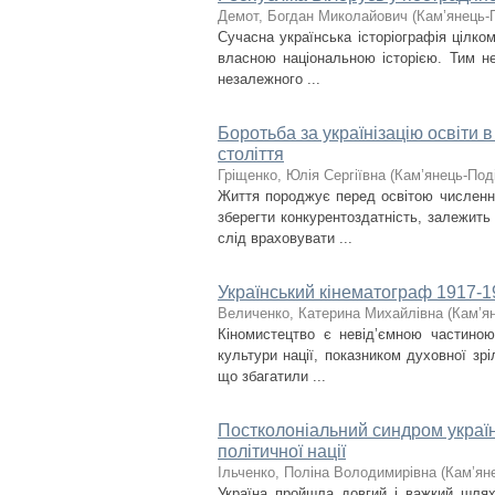
Демот, Богдан Миколайович
(
Кам’янець-П
Сучасна українська історіографія цілко
власною національною історією. Тим н
незалежного ...
Боротьба за українізацію освіти в
століття
Гріщенко, Юлія Сергіївна
(
Кам’янець-Поді
Життя породжує перед освітою численні 
зберегти конкурентоздатність, залежить
слід враховувати ...
Український кінематограф 1917-1
Величенко, Катерина Михайлівна
(
Кам’ян
Кіномистецтво є невід’ємною частиною
культури нації, показником духовної зрі
що збагатили ...
Постколоніальний синдром україн
політичної нації
Ільченко, Поліна Володимирівна
(
Кам’яне
Україна пройшла довгий і важкий шлях