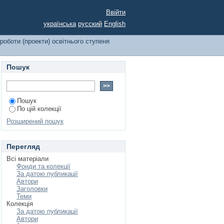
алавр»
Ввійти
українська
русский
English
роботи (проекти) освітнього ступеня
Пошук
Пошук
По цій колекції
Розширений пошук
Перегляд
Всі матеріали
Фонди та колекції
За датою публикації
Автори
Заголовки
Теми
Колекція
За датою публикації
Автори