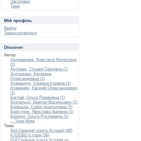
Заголовки
Теми
Мій профіль
Ввійти
Зареєструватися
Discover
Автор
Андоверова, Анастасія Феліксівна
(1)
Антонюк, Сільвія Сергіївна (1)
Антошкова, Катерина
Олександрівна (1)
Атаманчук, Сніжана Ігорівна (1)
Атаманюк, Євгеній Олександрович
(1)
Баглай, Ольга Романівна (1)
Безпалько, Дмитро Васильович (1)
Борецька, Софія Анатоліївна (1)
Борсулюк, Ярослава Іванівна (1)
Борідко, Ольга Русланівна (1)
... View More
Тема
014 Середня освіта (Історія) (40)
6.020302 Історія (36)
014 Середня освіта (Історія та