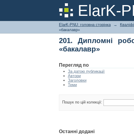
201. Дипломні робот
ElarK-
ElarK-PNU: головна сторінка
→
Кваліфі
«бакалавр»
201. Дипломні робо
«бакалавр»
Перегляд по
За датою публикації
Автори
Заголовки
Теми
Пошук по цій колекції:
Останні додані