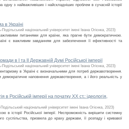
а одну з найважливіших і найскладніших проблем в сучасній історії
а в Україні
-Подільський національний університет імені Івана Огієнка
,
2023
)
ажливими питаннями для країни, яка прагне бути демократичною.
аїні є важливим завданням для забезпечення її ефективності та
омади в І та ІІ Державній Думі Російської імперії
-Подільський національний університет імені Івана Огієнка
,
2023
)
ентаризму в Україні є визначальними для потреб державотворення.
ки демократичне наповнення державотворення, а і його реальність у
 в Російській імперії на початку XX ст.: ідеологія,
Подільський національний університет імені Івана Огієнка
,
2023
)
ою в історії Російської імперії. Неспроможність вирішити системну
го суспільства, призвела до краху держави, її розпаду і кривавої