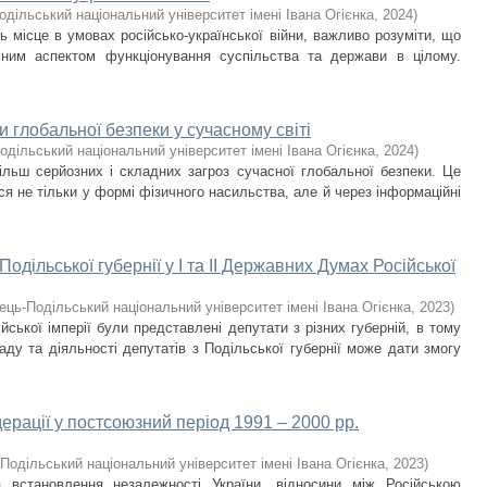
одільський національний університет імені Івана Огієнка
,
2024
)
ь місце в умовах російсько-української війни, важливо розуміти, що
ьним аспектом функціонування суспільства та держави в цілому.
 глобальної безпеки у сучасному світі
одільський національний університет імені Івана Огієнка
,
2024
)
льш серйозних і складних загроз сучасної глобальної безпеки. Це
ся не тільки у формі фізичного насильства, але й через інформаційні
Подільської губернії у І та ІІ Державних Думах Російської
ець-Подільський національний університет імені Івана Огієнка
,
2023
)
ської імперії були представлені депутати з різних губерній, в тому
аду та діяльності депутатів з Подільської губернії може дати змогу
ерації у постсоюзний період 1991 – 2000 рр.
Подільський національний університет імені Івана Огієнка
,
2023
)
 встановлення незалежності України, відносини між Російською