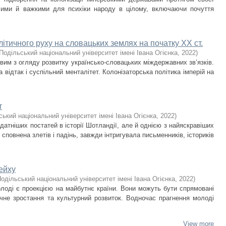
валими й важкими для психіки народу в цілому, включаючи почуття
ітичного руху на словацьких землях на початку ХХ ст.
Подільський національний університет імені Івана Огієнка
,
2022
)
вим з огляду розвитку українсько-словацьких міждержавних зв’язків.
а відтак і суспільний менталітет. Колонізаторська політика імперій на
т
ький національний університет імені Івана Огієнка
,
2022
)
датніших постатей в історії Шотландії, але й однією з найяскравіших
я, сповнена злетів і падінь, завжди інтригувала письменників, істориків
ейху
одільський національний університет імені Івана Огієнка
,
2022
)
олоді є проекцією на майбутнє країни. Вони можуть бути спрямовані
чне зростання та культурний розвиток. Водночас прагнення молоді
View more