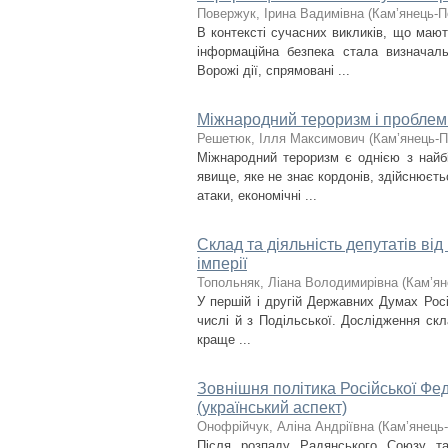
Повержук, Ірина Вадимівна
(
Кам’янець-П
В контексті сучасних викликів, що мают
інформаційна безпека стала визначал
Ворожі дії, спрямовані ...
Міжнародний тероризм і проблеми
Решетюк, Ілля Максимович
(
Кам’янець-П
Міжнародний тероризм є однією з найбі
явище, яке не знає кордонів, здійснюєть
атаки, економічні ...
Склад та діяльність депутатів від 
імперії
Топольняк, Ліана Володимирівна
(
Кам’ян
У першій і другій Державних Думах Росій
числі й з Подільської. Дослідження скл
краще ...
Зовнішня політика Російської Фед
(український аспект)
Онофрійчук, Аліна Андріївна
(
Кам’янець-
Після розпаду Радянського Союзу та