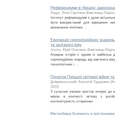
Референдуми в Україні: законода
Ліщук, Лілія Сергіївна
(
Кам’янець-Подільс
Інститут референдумів є дуже актуальни
бути використаний для вирішення низк
визначення політики ...
Еволюція серпоподібних знарядь н
та залізного віку
Злотін, Юрій Олегович
(
Кам’янець-Поділь
Аграрна історія є одним із найбільш д
серпоподібних знарядь від кам’яного ві
технологічних і ...
Початок Першої світової війни та
Добровольський, Анатолій Тодорович
(
Ка
2023
)
У сучасних умовах зростає інтерес до в
мірою в контексті зв’язку з російс
кон’юнктурність історичних ...
Республіка Білорусь у пострадянс