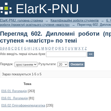
Перегляд 602. Дипломні роботи (пр
ElarK-PNU
темі
ElarK-PNU: головна сторінка
→
Кваліфікаційні роботи студентів
→
6. 
роботи (проекти) освітнього ступеня «магістр»
→
Перегляд 602. Дипломн
Перегляд 602. Дипломні роботи (пр
ступеня «магістр» по темі
0-9
A
B
C
D
E
F
G
H
I
J
K
L
M
N
O
P
Q
R
S
T
U
V
W
X
Y
Z
Або введіть перші кілька букв:
Порядок:
Рузультати:
Зараз показуються 1-5 з 5
Тема
016.01 Логопедія
[263]
016.01. Логопедія
[81]
016.02 Олігофренопедагогіка
[235]