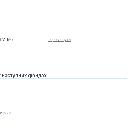
.V.-Mo ...
Переглянути
 у наступних фондах
aSpace