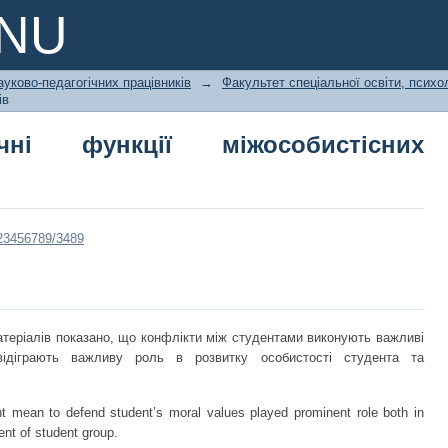
ні функції міжособистісних конфлікт
PNU
ауково-педагогічних працівників
→
Факультет спеціальної освіти, психол
ів
гічні функції міжособистісних
в
/123456789/3489
атеріалів показано, що конфлікти між студентами виконують важливі
 відіграють важливу роль в розвитку особистості студента та
ant mean to defend student’s moral values played prominent role both in
nt of student group.