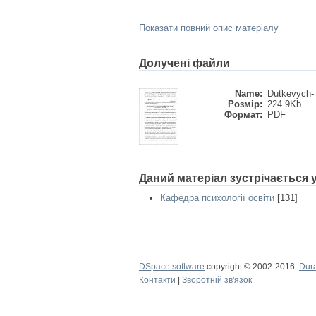
Показати повний опис матеріалу
Долучені файли
Name:
Dutkevych-T
Розмір:
224.9Kb
Формат:
PDF
Даний матеріал зустрічається
Кафедра психології освіти
[131]
DSpace software
copyright © 2002-2016
Dur
Контакти
|
Зворотній зв'язок