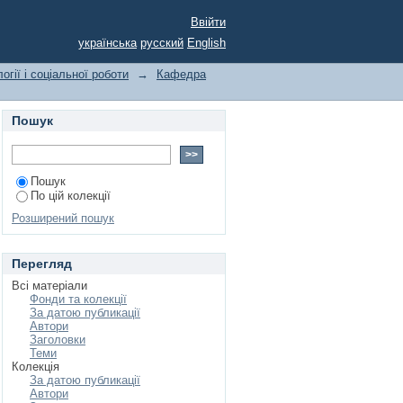
ів студентів
Ввійти
українська
русский
English
огії і соціальної роботи
→
Кафедра
Пошук
Пошук
По цій колекції
Розширений пошук
Перегляд
Всі матеріали
Фонди та колекції
За датою публикації
Автори
Заголовки
Теми
Колекція
За датою публикації
Автори