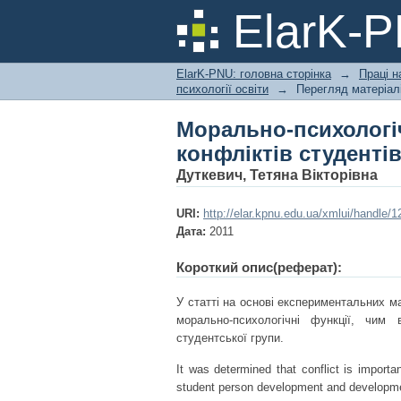
Морально-психологіч
ElarK-
ElarK-PNU: головна сторінка
→
Праці н
психології освіти
→
Перегляд матеріал
Морально-психоло
конфліктів студенті
Дуткевич, Тетяна Вікторівна
URI:
http://elar.kpnu.edu.ua/xmlui/handle
Дата:
2011
Короткий опис(реферат):
У статті на основі експериментальних м
морально-психологічні функції, чим
студентської групи.
It was determined that conflict is import
student person development and developme