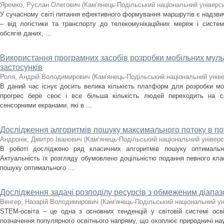
Яремко, Руслан Олегович
(
Кам’янець-Подільський національний університ
У сучасному світі питання ефективного формування маршрутів є надзви
– від логістики та транспорту до телекомунікаційних мереж і систем
обсягів даних, ...
Використання програмних засобів розробки мобільних муль
застосунків
Роля, Андрій Володимирович
(
Кам'янець-Подільський національний уніве
В даний час існує досить велика кількість платформ для розробки моб
прогрес бере своє і все більша кількість людей переходить на 
сенсорними екранами, які в ...
Дослідження алгоритмів пошуку максимального потоку в по
Андронік, Дмитро Іванович
(
Кам’янець-Подільський національний універси
В роботі досліджено ряд класичних алгоритмів пошуку оптимальн
Актуальність їх розгляду обумовлено доцільністю подання певного кла
пошуку оптимального ...
Дослідження задачі розподілу ресурсів з обмеженим діапа
Венгер, Назарій Володимирович
(
Кам'янець-Подільський національний уні
STEM-освіта – це одна з основних тенденцій у світовій системі ос
позначення популярного освітнього напряму, що охоплює природничі науки