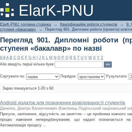
Перегляд 901. Дипломні роботи (пр
ElarK-PNU
назві
ElarK-PNU: головна сторінка
→
Кваліфікаційні роботи студентів
→
9.
ступеня «бакалавр»
→
Перегляд 901. Дипломні роботи (проекти) освітн
Перегляд 901. Дипломні роботи (пр
ступеня «бакалавр» по назві
0-9
A
B
C
D
E
F
G
H
I
J
K
L
M
N
O
P
Q
R
S
T
U
V
W
X
Y
Z
Або введіть перші кілька букв:
Сортувати по:
Порядок:
Рузультати:
Зараз показуються 1-20 з 60
Android додаток для позначення відвідуваності студентів
Данилко, Дмитро Валентинович
(
Кам'янець-Подільський національний уні
Прогули, запізнення, відсутність на заняттях – це проблема кожного на
процес навчання непередбачуваним, що надалі позначається на з
Автоматизація процесу ...