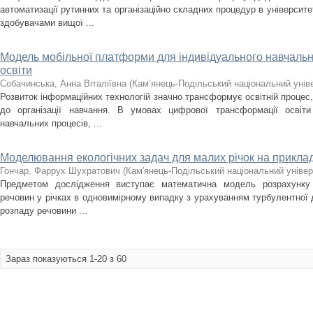
автоматизації рутинних та організаційно складних процедур в університе
здобувачами вищої ...
Модель мобільної платформи для індивідуального навчальн
освіти
Собачинська, Анна Віталіївна
(
Кам’янець-Подільський національний уніве
Розвиток інформаційних технологій значно трансформує освітній процес,
до організації навчання. В умовах цифрової трансформації освіти
навчальних процесів, ...
Моделювання екологічних задач для малих річок на приклад
Гончар, Фаррух Шухратович
(
Кам'янець-Подільський національний універс
Предметом дослідження виступає математичнa модель розрахунку
речовин у річках в одновимірному випадку з урахуванням турбулентної д
розпаду речовини ...
Зараз показуються 1-20 з 60