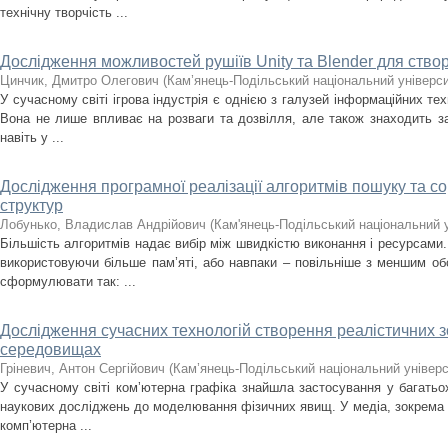
технічну творчість ...
Дослідження можливостей рушіїв Unity та Blender для створ
Цинчик, Дмитро Олегович
(
Кам’янець-Подільський національний університ
У сучасному світі ігрова індустрія є однією з галузей інформаційних те
Вона не лише впливає на розваги та дозвілля, але також знаходить за
навіть у ...
Дослідження програмної реалізації алгоритмів пошуку та с
структур
Лобунько, Владислав Андрійович
(
Кам'янець-Подільський національний у
Більшість алгоритмів надає вибір між швидкістю виконання і ресурсам
використовуючи більше пам’яті, або навпаки – повільніше з меншим об
сформулювати так: ...
Дослідження сучасних технологій створення реалістичних 
середовищах
Гріневич, Антон Сергійович
(
Кам’янець-Подільський національний універси
У сучасному світі комʼютерна графіка знайшла застосування у багатьох
наукових досліджень до моделювання фізичних явищ. У медіа, зокрема у в
комп’ютерна ...