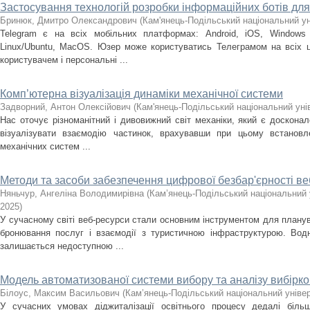
Застосування технологій розробки інформаційних ботів дл
Бринюк, Дмитро Олександрович
(
Кам'янець-Подільський національний уні
Telegram є на всіх мобільних платформах: Android, iOS, Windows
Linux/Ubuntu, MacOS. Юзер може користуватись Телеграмом на всіх ц
користувачем і персональні ...
Комп’ютерна візуалізація динаміки механічної системи
Задворний, Антон Олексійович
(
Кам'янець-Подільський національний унів
Нас оточує різноманітний і дивовижний світ механіки, який є доскон
візуалізувати взаємодію частинок, врахувавши при цьому встановле
механічних систем ...
Методи та засоби забезпечення цифрової безбар'єрності ве
Няньчур, Ангеліна Володимирівна
(
Кам’янець-Подільський національний у
2025
)
У сучасному світі веб-ресурси стали основним інструментом для плану
бронювання послуг і взаємодії з туристичною інфраструктурою. Водн
залишається недоступною ...
Модель автоматизованої системи вибору та аналізу вибірко
Білоус, Максим Васильович
(
Кам’янець-Подільський національний універ
У сучасних умовах діджиталізації освітнього процесу дедалі біль