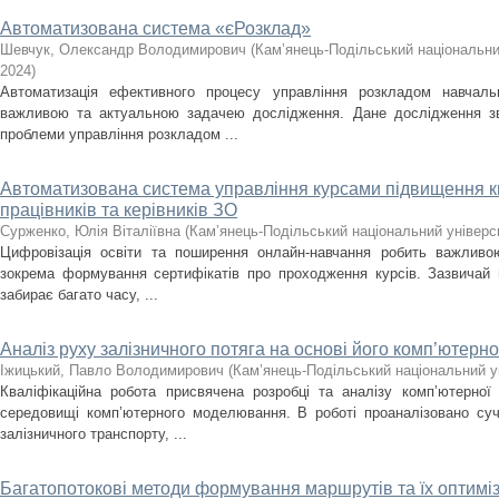
Автоматизована система «єРозклад»
Шевчук, Олександр Володимирович
(
Кам’янець-Подільський національний
2024
)
Автоматизація ефективного процесу управління розкладом навчаль
важливою та актуальною задачею дослідження. Дане дослідження зв
проблеми управління розкладом ...
Автоматизована система управління курсами підвищення кв
працівників та керівників ЗО
Сурженко, Юлія Віталіївна
(
Кам’янець-Подільський національний універси
Цифровізація освіти та поширення онлайн-навчання робить важливо
зокрема формування сертифікатів про проходження курсів. Зазвичай 
забирає багато часу, ...
Аналіз руху залізничного потяга на основі його комп’ютерно
Іжицький, Павло Володимирович
(
Кам’янець-Подільський національний ун
Кваліфікаційна робота присвячена розробці та аналізу комп’ютерної
середовищі комп’ютерного моделювання. В роботі проаналізовано су
залізничного транспорту, ...
Багатопотокові методи формування маршрутів та їх оптиміз