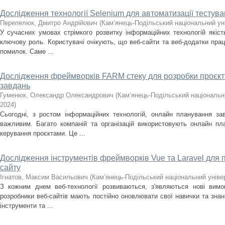
Дослідження технології Selenium для автоматизації тестува
Перепелюк, Дмитро Андрійович
(
Кам’янець-Подільський національний уні
У сучасних умовах стрімкого розвитку інформаційних технологій якіст
ключову роль. Користувачі очікують, що веб-сайти та веб-додатки пра
помилок. Саме ...
Дослідження фреймворків FARM стеку для розробки проєкт
завдань
Гуменюк, Олександр Олександрович
(
Кам’янець-Подільський національни
2024
)
Сьогодні, з ростом інформаційних технологій, онлайн планування за
важливим. Багато компаній та організацій використовують онлайн п
керування проєктами. Це ...
Дослідження інструментів фреймворків Vue та Laravel для 
сайту
Ігнатов, Максим Васильович
(
Кам’янець-Подільський національний універ
З кожним днем веб-технології розвиваються, з'являються нові вимо
розробники веб-сайтів мають постійно оновлювати свої навички та знан
інструменти та ...