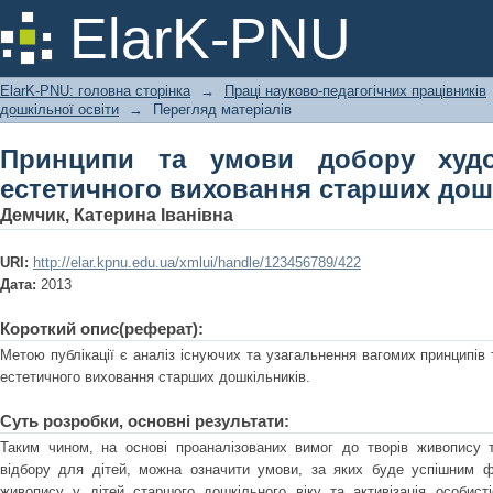
Принципи та умови добору художн
ElarK-PNU
старших дошкільників
ElarK-PNU: головна сторінка
→
Праці науково-педагогічних працівників
дошкільної освіти
→
Перегляд матеріалів
Принципи та умови добору худо
естетичного виховання старших дош
Демчик, Катерина Іванівна
URI:
http://elar.kpnu.edu.ua/xmlui/handle/123456789/422
Дата:
2013
Короткий опис(реферат):
Метою публікації є аналіз існуючих та узагальнення вагомих принципів
естетичного виховання старших дошкільників.
Суть розробки, основні результати:
Таким чином, на основі проаналізованих вимог до творів живопису т
відбору для дітей, можна означити умови, за яких буде успішним ф
живопису у дітей старшого дошкільного віку та активізація особист