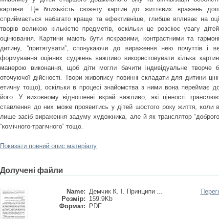
картини. Це близькість сюжету картин до життєвих вражень дошк
сприймається набагато краще та ефективніше, глибше впливає на оці
творів великою кількістю предметів, оскільки це розсіює увагу діт
оцінювання. Картини мають бути яскравими, контрастними та гармон
дитину, “притягувати”, спонукаючи до вираження нею почуттів і в
формування оцінних суджень важливо використовувати кілька картин,
манерою виконання, щоб діти могли бачити індивідуальне творче 
оточуючої дійсності. Твори живопису повинні складати для дитини цінн
етичну тощо), оскільки в процесі знайомства з ними вона переймає д
його. У виховному відношенні вкрай важливо, які цінності транслю
ставлення до них може проявитись у дітей шостого року життя, коли в
лише засіб вираження задуму художника, але й як транслятор “доброго-п
“комічного-трагічного” тощо.
Показати повний опис матеріалу
Долучені файли
Name:
Демчик К. І. Принципи ...
Перег
Розмір:
159.9Kb
Формат:
PDF