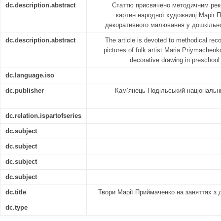
dc.description.abstract
Статтю присвячено методичним рек
картин народної художниці Марії 
декоративного малювання у дошкільн
dc.description.abstract
The article is devoted to methodical re
pictures of folk artist Maria Priymachen
decorative drawing in preschool
dc.language.iso
dc.publisher
Кам’янець-Подільський національни
dc.relation.ispartofseries
dc.subject
dc.subject
dc.subject
dc.subject
dc.title
Твори Марії Приймаченко на заняттях з
dc.type