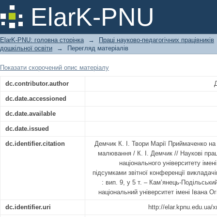
Твори Марії Приймаченко на занятт
ElarK-PNU
ElarK-PNU: головна сторінка
→
Праці науково-педагогічних працівників
дошкільної освіти
→
Перегляд матеріалів
Показати скорочений опис матеріалу
dc.contributor.author
dc.date.accessioned
dc.date.available
dc.date.issued
dc.identifier.citation
Демчик К. І. Твори Марії Приймаченко на
малювання / К. І. Демчик // Наукові пра
національного університету імені 
підсумками звітної конференції викладачів
: вип. 9, у 5 т. – Кам’янець-Подільськ
національний університет імені Івана Огі
dc.identifier.uri
http://elar.kpnu.edu.ua