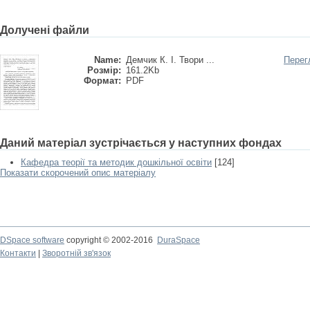
Долучені файли
Name:
Демчик К. І. Твори ...
Перег
Розмір:
161.2Kb
Формат:
PDF
Даний матеріал зустрічається у наступних фондах
Кафедра теорії та методик дошкільної освіти
[124]
Показати скорочений опис матеріалу
DSpace software
copyright © 2002-2016
DuraSpace
Контакти
|
Зворотній зв'язок