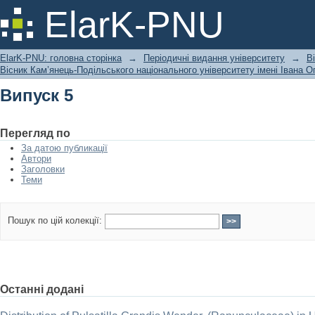
Випуск 5
ElarK-PNU
ElarK-PNU: головна сторінка
→
Періодичні видання університету
→
В
Вісник Кам’янець-Подільського національного університету імені Івана Ог
Випуск 5
Перегляд по
За датою публикації
Автори
Заголовки
Теми
Пошук по цій колекції:
Останні додані