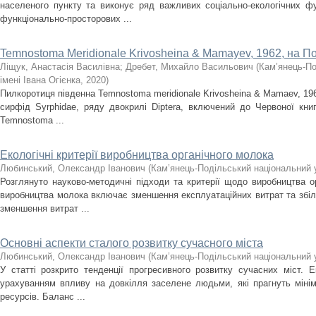
населеного пункту та виконує ряд важливих соціально-екологічних ф
функціонально-просторових ...
Temnostoma Meridionale Krivosheina & Mamayev, 1962, на По
Ліщук, Анастасія Василівна
;
Дребет, Михайло Васильович
(
Кам’янець-По
імені Івана Огієнка
,
2020
)
Пилкоротиця південна Temnostoma meridionale Krivosheina & Mamaev, 19
сирфід Syrphidae, ряду двокрилі Diptera, включений до Червоної книг
Temnostoma ...
Екологічні критерії виробництва органічного молока
Любинський, Олександр Іванович
(
Кам’янець-Подільський національний у
Розглянуто науково-методичні підходи та критерії щодо виробництва о
виробництва молока включає зменшення експлуатаційних витрат та збіл
зменшення витрат ...
Основні аспекти сталого розвитку сучасного міста
Любинський, Олександр Іванович
(
Кам’янець-Подільський національний у
У статті розкрито тенденції прогресивного розвитку сучасних міст. Е
урахуванням впливу на довкілля заселене людьми, які прагнуть мінімі
ресурсів. Баланс ...