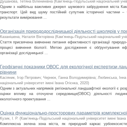
Душанова, Тетяна Віленинівна
(
Кам’янець-Подільський національний унів
Одним з найбільш важливих джерел шумового забруднення міста Кам’
транспорт. Цей вид шуму постійний супутник історичної частини – С
результати вимірювання ...
Організація природодослідницької діяльності школярів у про
Казанішена, Наталія Вікторівна
(
Кам’янець-Подільський національний унів
Стаття присвячена вивченню питання ефективності організації природо-
процесі вивчення біології. Метою дослідження є обґрунтування еф
організації дослідницької ...
Геофізичні показники ОВОС для екологічної експертизи лан
рівнини
Касіяник, Ігор Петрович
;
Чернюк, Ганна Володимирівна
;
Любинська, Інна
національний університет імені Івана Огієнка
,
2020
)
Одним з актуальних напрямків регіональної ландшафтної екології є роз
оцінки впливу на оточуюче середовище(ОВОС) діяльності людин
екологічного проектування ...
Оцінка функціонально-просторових параметрів комплексної 
Кузик, І. Р.
(
Кам’янець-Подільський національний університет імені Івана
Комплексна зелена зона міста, як природний каркас урбоекосист