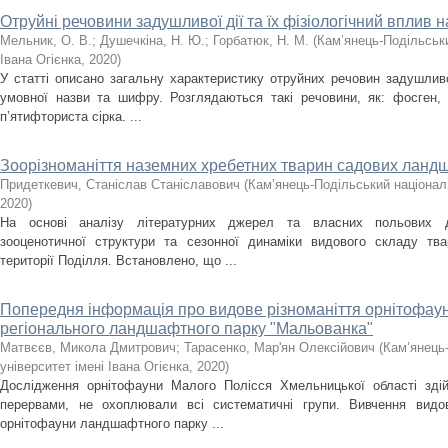
Отруйні речовини задушливої дії та їх фізіологічний вплив 
Мельник, О. В.
;
Душечкіна, Н. Ю.
;
Горбатюк, Н. М.
(
Кам’янець-Подільськи
Івана Огієнка
,
2020
)
У статті описано загальну характеристику отруйних речовин задушливої
умовної назви та шифру. Розглядаються такі речовини, як: фосген,
п’ятифториста сірка. ...
Зоорізноманіття наземних хребетних тварин садових ланд
Придеткевич, Станіслав Станіславович
(
Кам’янець-Подільський національ
2020
)
На основі аналізу літературних джерел та власних польових д
зооценотичної структури та сезонної динаміки видового складу т
території Поділля. Встановлено, що ...
Попередня інформація про видове різноманіття орнітофауни,
регіонального ландшафтного парку "Мальованка"
Матвєєв, Микола Дмитрович
;
Тарасенко, Мар'ян Олексійович
(
Кам’янець
університет імені Івана Огієнка
,
2020
)
Дослідження орнітофауни Малого Полісся Хмельницької області зді
перервами, не охоплювали всі систематичні групи. Вивчення видов
орнітофауни ландшафтного парку ...