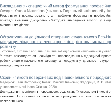
Викладання як специфічний метод формування професійних
Семерня, Оксана Миколаївна
(
Кам’янець-Подільський національний уніве
Розглянуто і проаналізовано стан проблеми формування професійни
прикладі вивчення дисципліни «Методика викладання екології у вищі
виявленням дієвих ...
Обгрунтування доцільності створення студентського Eco-H
міждисциплінарного втілення проектів орієнтованих на впр
розвитку
Тютюнник, Оксана Сергіївна
(
Кам’янець-Подільський національний універс
У статті розглядається необхідність впровадження міждисциплінарног
роботи вищого навчального закладу, а передусім у діяльності студент
молода людина має ...
Скринінг якості поверхневих вод Національного природного
Федорчук, Іван Вікторович
;
Козак, Максим Іванович
;
Федорчук, В. В.
(
Ка
університет імені Івана Огієнка
,
2020
)
Дослідження і моніторинг поверхневих вод, стану їх екосистем і якості
значення. Екологічний скринінг – інформаційна система спостереже
навколишнього ...