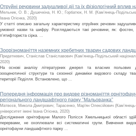
Отруйні речовини задушливої дії та їх фізіологічний вплив 
Мельник, О. В.
;
Душечкіна, Н. Ю.
;
Горбатюк, Н. М.
(
Кам’янець-Подільськи
Івана Огієнка
,
2020
)
У статті описано загальну характеристику отруйних речовин задушливої
умовної назви та шифру. Розглядаються такі речовини, як: фосген,
п’ятифториста сірка. ...
Зоорізноманіття наземних хребетних тварин садових ланд
Придеткевич, Станіслав Станіславович
(
Кам’янець-Подільський національ
2020
)
На основі аналізу літературних джерел та власних польових д
зооценотичної структури та сезонної динаміки видового складу т
території Поділля. Встановлено, що ...
Попередня інформація про видове різноманіття орнітофауни,
регіонального ландшафтного парку "Мальованка"
Матвєєв, Микола Дмитрович
;
Тарасенко, Мар'ян Олексійович
(
Кам’янець
університет імені Івана Огієнка
,
2020
)
Дослідження орнітофауни Малого Полісся Хмельницької області зді
перервами, не охоплювали всі систематичні групи. Вивчення видов
орнітофауни ландшафтного парку ...