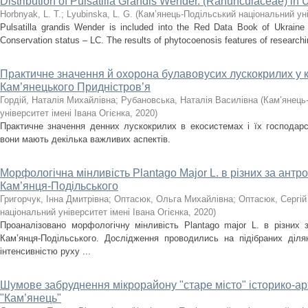
Distribution of Pulsatilla Grandis Wender. (Ranunculaceae) in 
Horbnyak, L. T.
;
Lyubinska, L. G.
(
Кам’янець-Подільський національний уні
Pulsatilla grandis Wender is included into the Red Data Book of Ukraine
Conservation status – LC. The results of phytocoenosis features of researching
Практичне значення й охорона булавовусих лускокрилих у
Кам’янецького Придністров’я
Гордій, Наталія Михайлівна
;
Рубановська, Наталія Василівна
(
Кам’янець
університет імені Івана Огієнка
,
2020
)
Практичне значення денних лускокрилих в екосистемах і їх господар
вони мають декілька важливих аспектів.
Морфологічна мінливість Plantago Major L. в різних за ант
Кам’янця-Подільського
Григорчук, Інна Дмитрівна
;
Оптасюк, Ольга Михайлівна
;
Оптасюк, Сергі
національний університет імені Івана Огієнка
,
2020
)
Проаналізовано морфологічну мінливість Plantago major L. в різних
Кам’янця-Подільського. Дослідження проводились на підібраних діля
інтенсивністю руху ...
Шумове забруднення мікрорайону "старе місто" історико-ар
"Кам’янець"