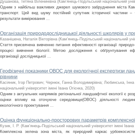
Душанова, Тетяна Віленинівна
(
Кам’янець-Подільський національний унів
Одним з найбільш важливих джерел шумового забруднення міста Кам’
транспорт. Цей вид шуму постійний супутник історичної частини – С
результати вимірювання ...
Організація природодослідницької діяльності школярів у про
Казанішена, Наталія Вікторівна
(
Кам’янець-Подільський національний унів
Стаття присвячена вивченню питання ефективності організації природо-
процесі вивчення біології. Метою дослідження є обґрунтування еф
організації дослідницької ...
Геофізичні показники ОВОС для екологічної експертизи лан
рівнини
Касіяник, Ігор Петрович
;
Чернюк, Ганна Володимирівна
;
Любинська, Інна
національний університет імені Івана Огієнка
,
2020
)
Одним з актуальних напрямків регіональної ландшафтної екології є роз
оцінки впливу на оточуюче середовище(ОВОС) діяльності людин
екологічного проектування ...
Оцінка функціонально-просторових параметрів комплексної 
Кузик, І. Р.
(
Кам’янець-Подільський національний університет імені Івана
Комплексна зелена зона міста, як природний каркас урбоекосист