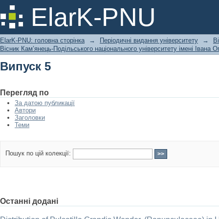
Випуск 5
ElarK-PNU
ElarK-PNU: головна сторінка
→
Періодичні видання університету
→
В
Вісник Кам’янець-Подільського національного університету імені Івана Ог
Випуск 5
Перегляд по
За датою публикації
Автори
Заголовки
Теми
Пошук по цій колекції:
Останні додані