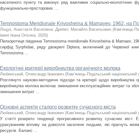
населеного пункту та виконує ряд важливих соціально-екологічних ф
функціонально-просторових ...
Temnostoma Meridionale Krivosheina & Mamayev, 1962, на По
Ліщук, Анастасія Василівна
;
Дребет, Михайло Васильович
(
Кам’янець-По
імені Івана Огієнка
,
2020
)
Пилкоротиця південна Temnostoma meridionale Krivosheina & Mamaev, 19
сирфід Syrphidae, ряду двокрилі Diptera, включений до Червоної книг
Temnostoma ...
Екологічні критерії виробництва органічного молока
Любинський, Олександр Іванович
(
Кам’янець-Подільський національний у
Розглянуто науково-методичні підходи та критерії щодо виробництва о
виробництва молока включає зменшення експлуатаційних витрат та збіл
зменшення витрат ...
Основні аспекти сталого розвитку сучасного міста
Любинський, Олександр Іванович
(
Кам’янець-Подільський національний у
У статті розкрито тенденції прогресивного розвитку сучасних міст. Е
урахуванням впливу на довкілля заселене людьми, які прагнуть мінімі
ресурсів. Баланс ...