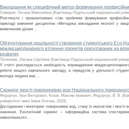
Викладання як специфічний метод формування професійних
Семерня, Оксана Миколаївна
(
Кам’янець-Подільський національний уніве
Розглянуто і проаналізовано стан проблеми формування професійни
прикладі вивчення дисципліни «Методика викладання екології у вищі
виявленням дієвих ...
Обгрунтування доцільності створення студентського Eco-H
міждисциплінарного втілення проектів орієнтованих на впр
розвитку
Тютюнник, Оксана Сергіївна
(
Кам’янець-Подільський національний універс
У статті розглядається необхідність впровадження міждисциплінарног
роботи вищого навчального закладу, а передусім у діяльності студент
молода людина має ...
Скринінг якості поверхневих вод Національного природного
Федорчук, Іван Вікторович
;
Козак, Максим Іванович
;
Федорчук, В. В.
(
Ка
університет імені Івана Огієнка
,
2020
)
Дослідження і моніторинг поверхневих вод, стану їх екосистем і якості
значення. Екологічний скринінг – інформаційна система спостереже
навколишнього ...