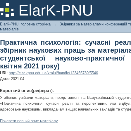
Практична психологія: сучасні реалі
ElarK-PNU
за матеріалами Всеукраїнської студ
(15 квітня 2021 року)
ElarK-PNU: головна сторінка
→
Збірники за матеріалами конференцій та
матеріалів
Практична психологія: сучасні реал
збірник наукових праць за матеріал
студентської науково-практичної
квітня 2021 року)
URI:
http://elar.kpnu.edu.ua/xmlui/handle/123456789/5546
Дата:
2021-04
Короткий опис(реферат):
У збірник увійшли матеріали, представлені на Всеукраїнській студентс
«Практична психологія: сучасні реалії та перспективи», яка відбу
адресоване науковцям, викладачам вищих навчальних закладів та студ
Показати повний опис матеріалу