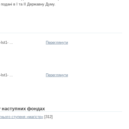
подані в І та ІІ Державну Думу.
Ist1- ...
Переглянути
Ist1- ...
Переглянути
 у наступних фондах
тнього ступеня «магістр»
[312]