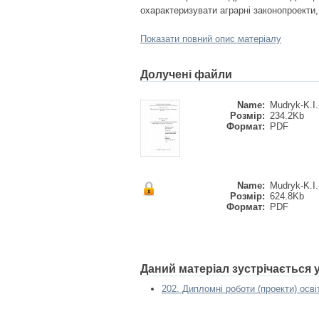
охарактеризувати аграрні законопроекти, 
Показати повний опис матеріалу
Долучені файли
Name:
Mudryk-K.I.-
Розмір:
234.2Kb
Формат:
PDF
Name:
Mudryk-K.I.-
Розмір:
624.8Kb
Формат:
PDF
Даний матеріал зустрічається
202. Дипломні роботи (проекти) осві