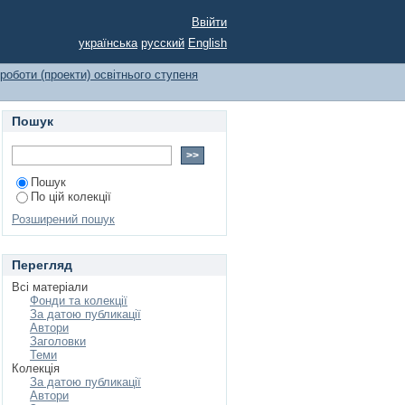
 першого та другого
Ввійти
українська
русский
English
роботи (проекти) освітнього ступеня
Пошук
Пошук
По цій колекції
Розширений пошук
Перегляд
Всі матеріали
Фонди та колекції
За датою публикації
Автори
Заголовки
Теми
Колекція
За датою публикації
Автори