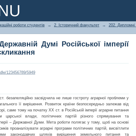
Державній Думі Російської імперії
PNU
каційні роботи студентів
→
2. Історичний факультет
→
202. Дипломні 
Державній Думі Російської імперії
скликання
andle/123456789/5949
ст. безапеляційно засвідчила не лише гостроту аграрної проблеми у
агального її вирішення. Розвиток країни безпосередньо залежав від
і, саме тому на початку ХХ ст. в Російській імперії аграрне питання
и царської влади, політичних партій різного спрямування та
перії – Державної Думи. Мета роботи полягає у тому, щоб на основі
иків проаналізувати аграрні програми політичних партій, висвітлити
ями законодавчих шляхів вирішення земельного питання та