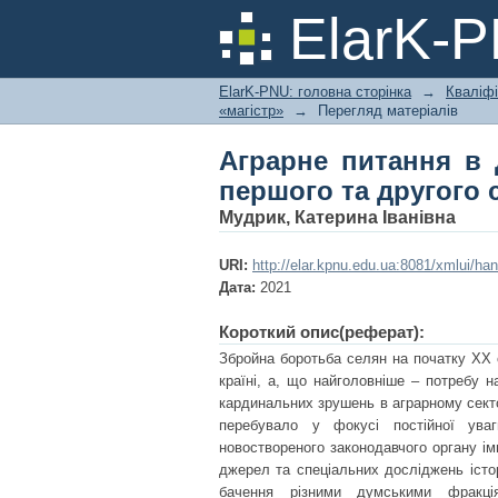
Аграрне питання в 
ElarK-
скликання
ElarK-PNU: головна сторінка
→
Кваліфі
«магістр»
→
Перегляд матеріалів
Аграрне питання в 
першого та другого 
Мудрик, Катерина Іванівна
URI:
http://elar.kpnu.edu.ua:8081/xmlui/h
Дата:
2021
Короткий опис(реферат):
Збройна боротьба селян на початку ХХ 
країні, а, що найголовніше – потребу н
кардинальних зрушень в аграрному сектор
перебувало у фокусі постійної уваг
новоствореного законодавчого органу ім
джерел та спеціальних досліджень істор
бачення різними думськими фракці