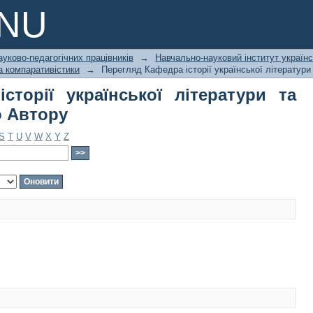
сторії української літератури та 
PNU
ауково-педагогічних працівників
→
Навчально-науковий інститут українс
та компаративістики
→
Перегляд Кафедра історії української літератури
сторії української літератури та
о Автору
S
T
U
V
W
X
Y
Z