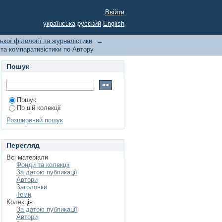
компаративістики по
Ввійти
українська
русский
English
ької філології та журналістики
→
 та компаративістики по Автору
Пошук
Пошук
По цій колекції
Розширений пошук
Перегляд
Всі матеріали
Фонди та колекції
За датою публикації
Автори
Заголовки
Теми
Колекція
За датою публикації
Автори