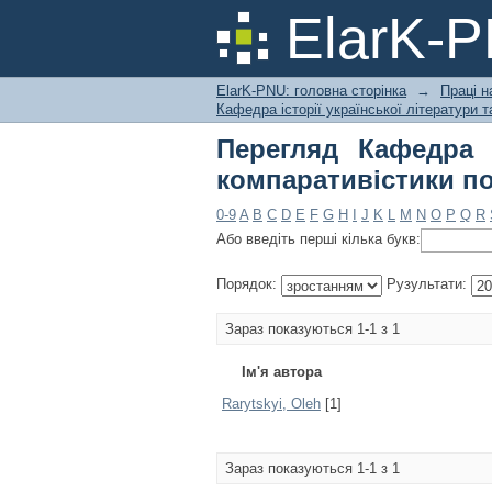
Перегляд Кафедра і
ElarK-
Автору
ElarK-PNU: головна сторінка
→
Праці н
Кафедра історії української літератури 
Перегляд Кафедра і
компаративістики п
0-9
A
B
C
D
E
F
G
H
I
J
K
L
M
N
O
P
Q
R
Або введіть перші кілька букв:
Порядок:
Рузультати:
Зараз показуються 1-1 з 1
Ім'я автора
Rarytskyi, Oleh
[1]
Зараз показуються 1-1 з 1