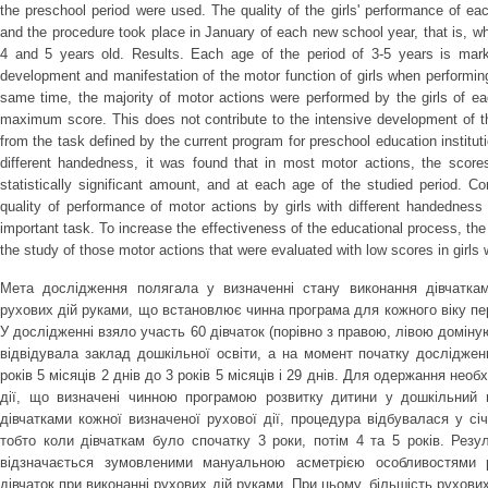
the preschool period were used. The quality of the girls' performance of e
and the procedure took place in January of each new school year, that is, whe
4 and 5 years old. Results. Each age of the period of 3-5 years is mark
development and manifestation of the motor function of girls when performing
same time, the majority of motor actions were performed by the girls of e
maximum score. This does not contribute to the intensive development of the
from the task defined by the current program for preschool education instituti
different handedness, it was found that in most motor actions, the scores
statistically significant amount, and at each age of the studied period. Co
quality of performance of motor actions by girls with different handedness
important task. To increase the effectiveness of the educational process, th
the study of those motor actions that were evaluated with low scores in girls w
Мета дослідження полягала у визначенні стану виконання дівчатка
рухових дій руками, що встановлює чинна програма для кожного віку пер
У дослідженні взяло участь 60 дівчаток (порівно з правою, лівою домін
відвідувала заклад дошкільної освіти, а на момент початку досліджен
років 5 місяців 2 днів до 3 років 5 місяців і 29 днів. Для одержання нео
дії, що визначені чинною програмою розвитку дитини у дошкільний п
дівчатками кожної визначеної рухової дії, процедура відбувалася у січ
тобто коли дівчаткам було спочатку 3 роки, потім 4 та 5 років. Резул
відзначається зумовленими мануальною асметрією особливостями р
дівчаток при виконанні рухових дій руками. При цьому, більшість рухови