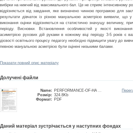
вибірки на нижчий від максимального бал. Це не сприяє інтенсивному ро
відрізняється від завдання, яке визначено чинною програмою для закл
результати дівчаток із різною мануальною асметрією виявили, що у 
виконання оцінки відрізняються на статистично значущу величину, при
періоду. Висновки. Встановлення особливостей у якості виконанн
асиметрією рухових дій руками в кожному віці періоду 3-5 років є 
дієвості освітнього процесу педагогу необхідно підвищити увагу до вивчен
певною мануальною асметрією були оцінені низькими балами.
Показати повний опис матеріалу
Долучені файли
Name:
PERFORMANCE-OF-HA ...
Перег
Розмір:
324.8Kb
Формат:
PDF
Даний матеріал зустрічається у наступних фондах