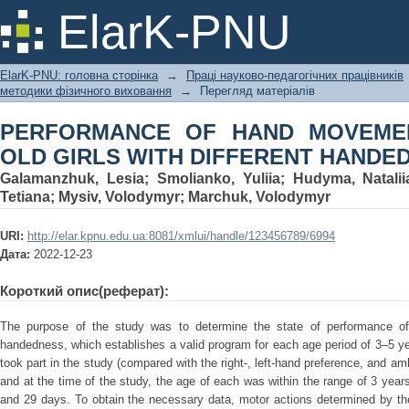
PERFORMANCE OF HAND MOVEME
ElarK-PNU
DIFFERENT HANDEDNESS
ElarK-PNU: головна сторінка
→
Праці науково-педагогічних працівників
методики фізичного виховання
→
Перегляд матеріалів
PERFORMANCE OF HAND MOVEMEN
OLD GIRLS WITH DIFFERENT HANDE
Galamanzhuk, Lesia
;
Smolianko, Yuliia
;
Hudyma, Natalii
Tetiana
;
Mysiv, Volodymyr
;
Marchuk, Volodymyr
URI:
http://elar.kpnu.edu.ua:8081/xmlui/handle/123456789/6994
Дата:
2022-12-23
Короткий опис(реферат):
The purpose of the study was to determine the state of performance of m
handedness, which establishes a valid program for each age period of 3–5 ye
took part in the study (compared with the right-, left-hand preference, and am
and at the time of the study, the age of each was within the range of 3 ye
and 29 days. To obtain the necessary data, motor actions determined by th