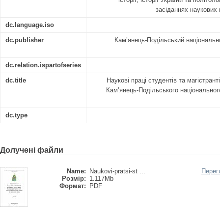
засіданнях наукових 
dc.language.iso
dc.publisher
Кам’янець-Подільський національни
dc.relation.ispartofseries
dc.title
Наукові праці студентів та магістрант
Кам’янець-Подільського національного
dc.type
Долучені файли
Name:
Naukovi-pratsi-st ...
Перег
Розмір:
1.117Mb
Формат:
PDF