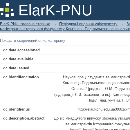
Наукові праці студентів та магістр
ElarK-PNU
Подільського національного універси
ElarK-PNU: головна сторінка
→
Періодичні видання університету
→
З
магістрантів історичного факультету Кам'янець-Подільського національно
Показати скорочений опис матеріалу
dc.date.accessioned
dc.date.available
dc.date.issued
dc.identifier.citation
Наукові праці студентів та магістрант
Кам’янець-Подільського національного
Огієнка / [редкол.: О.М. Федьков
(відп.ред.), Л.В. Баженов та ін.]. Кам’яне
Поділ. нац. ун-т ім. І. О
dc.identifier.uri
http://elar.kpnu.edu.ua:8081/x
dc.description.abstract
До вісімнадцятого випуску збірника увійшл
та магістрантів історичного факульт
історії, історії України та політол