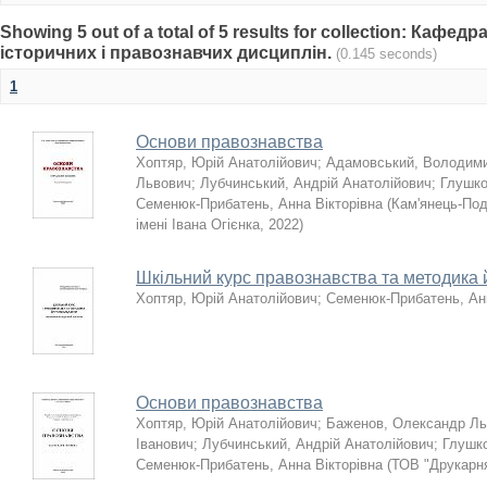
Showing 5 out of a total of 5 results for collection: Кафед
історичних і правознавчих дисциплін.
(0.145 seconds)
1
Основи правознавства
Хоптяр, Юрій Анатолійович
;
Адамовський, Володими
Львович
;
Лубчинський, Андрій Анатолійович
;
Глушко
Семенюк-Прибатень, Анна Вікторівна
(
Кам'янець-Под
імені Івана Огієнка
,
2022
)
Шкільний курс правознавства та методика 
Хоптяр, Юрій Анатолійович
;
Семенюк-Прибатень, Анн
Основи правознавства
Хоптяр, Юрій Анатолійович
;
Баженов, Олександр Ль
Іванович
;
Лубчинський, Андрій Анатолійович
;
Глушко
Семенюк-Прибатень, Анна Вікторівна
(
ТОВ "Друкарня