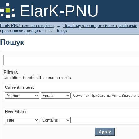
Пошук
ElarK-PNU
ElarK-PNU: головна сторінка
→
Праці науково-педагогічних працівників
правознавчих дисциплін
→
Пошук
Пошук
Filters
Use filters to refine the search results.
Current Filters:
New Filters: