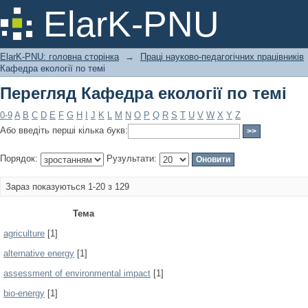
Перегляд Кафедра екології по темі
ElarK-PNU
ElarK-PNU: головна сторінка
→
Праці науково-педагогічних працівників
Кафедра екології по темі
Перегляд Кафедра екології по темі
0-9
A
B
C
D
E
F
G
H
I
J
K
L
M
N
O
P
Q
R
S
T
U
V
W
X
Y
Z
Або введіть перші кілька букв:
Порядок:
Рузультати:
Зараз показуються 1-20 з 129
Тема
agriculture
[1]
alternative energy
[1]
assessment of environmental impact
[1]
bio-energy
[1]