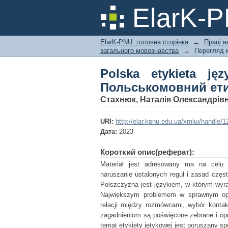
Polska etykieta jęz
ElarK-
історія і сучасність
ElarK-PNU: головна сторінка
→
Праці н
загального мовознавства
→
Перегляд 
Polska etykieta ję
Польськомовний етик
Стахнюк, Наталія Олександрів
URI:
http://elar.kpnu.edu.ua/xmlui/handle
Дата:
2023
Короткий опис(реферат):
Materiał jest adresowany ma na celu p
naruszanie ustalonych reguł i zasad częs
Polszczyzna jest językiem, w którym wyr
Największym problemem w sprawnym ope
relacji między rozmówcami, wybór kontak
zagadnieniom są poświęcone zebrane i op
temat etykiety jętykowej jest poruszany sp