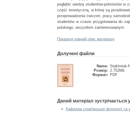
pogłębić wiedzę studentów-polonistów w 
część teoretyczną, w której są przedstawi
przeprowadzenia ćwiczeń, pracy samodzieln
studentów w czasie przygotowania do zaję
polskiego, wszystkim zainteresowanym.
Показати повний опис матеріалу
Долучені файли
Name:
Stakhniuk-N
Розмір:
2.752Mb
Формат:
PDF
Даний матеріал зустрічається
Кафедра слов'янської філології та 