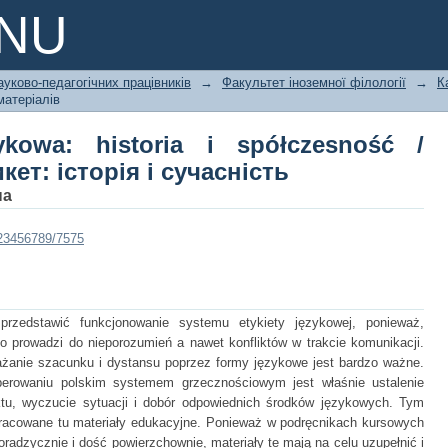
ykowa: historia i spółczesność / По
PNU
ауково-педагогічних працівників
→
Факультет іноземної філології
→
К
матеріалів
zykowa: historia i spółczesność /
ет: історія і сучасність
на
/123456789/7575
rzedstawić funkcjonowanie systemu etykiety językowej, ponieważ,
to prowadzi do nieporozumień a nawet konfliktów w trakcie komunikacji.
ażanie szacunku i dystansu poprzez formy językowe jest bardzo ważne.
rowaniu polskim systemem grzecznościowym jest właśnie ustalenie
tu, wyczucie sytuacji i dobór odpowiednich środków językowych. Tym
racowane tu materiały edukacyjne. Ponieważ w podręcnikach kursowych
oradzycznie i dość powierzchownie, materiały te mają na celu uzupełnić i