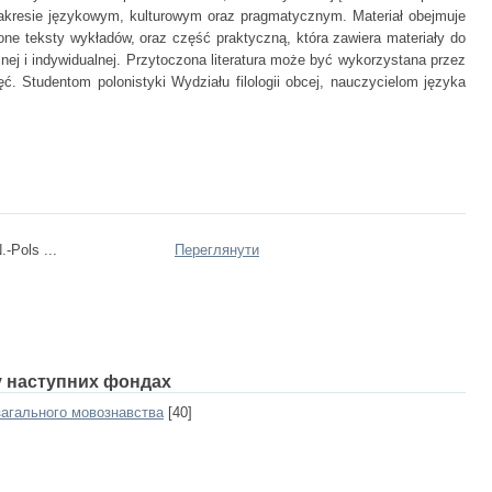
zakresie językowym, kulturowym oraz pragmatycznym. Materiał obejmuje
one teksty wykładów, oraz część praktyczną, która zawiera materiały do
ej i indywidualnej. Przytoczona literatura może być wykorzystana przez
ć. Studentom polonistyki Wydziału filologii obcej, nauczycielom języka
.-Pols ...
Переглянути
 у наступних фондах
загального мовознавства
[40]