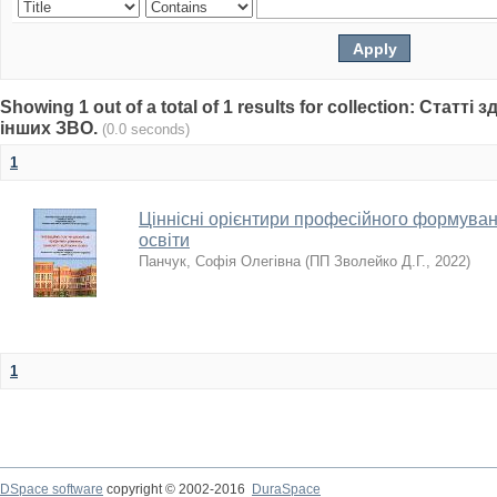
Showing 1 out of a total of 1 results for collection: Статті
інших ЗВО.
(0.0 seconds)
1
Ціннісні орієнтири професійного формува
освіти
Панчук, Софія Олегівна
(
ПП Зволейко Д.Г.
,
2022
)
1
DSpace software
copyright © 2002-2016
DuraSpace