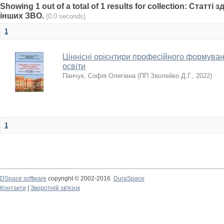
Showing 1 out of a total of 1 results for collection: Статті
інших ЗВО.
(0.0 seconds)
1
Ціннісні орієнтири професійного формува
освіти
Панчук, Софія Олегівна
(
ПП Зволейко Д.Г.
,
2022
)
1
DSpace software
copyright © 2002-2016
DuraSpace
Контакти
|
Зворотній зв'язок