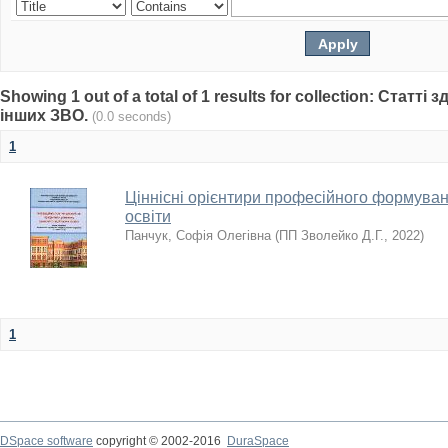
Showing 1 out of a total of 1 results for collection: Статті
інших ЗВО.
(0.0 seconds)
1
Ціннісні орієнтири професійного формува
освіти
Панчук, Софія Олегівна
(
ПП Зволейко Д.Г.
,
2022
)
1
DSpace software
copyright © 2002-2016
DuraSpace