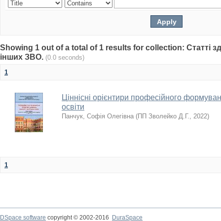
Showing 1 out of a total of 1 results for collection: Статті
інших ЗВО.
(0.0 seconds)
1
Ціннісні орієнтири професійного формува
освіти
Панчук, Софія Олегівна
(
ПП Зволейко Д.Г.
,
2022
)
1
DSpace software
copyright © 2002-2016
DuraSpace