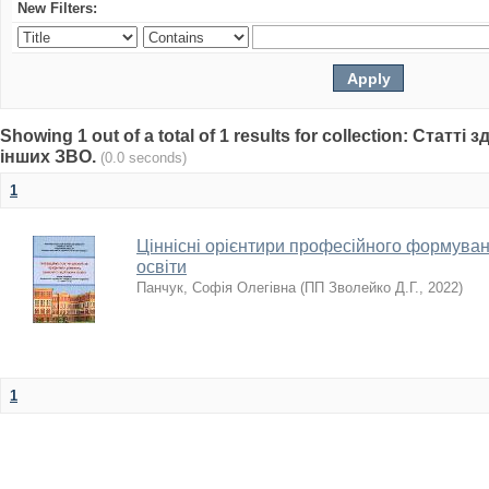
New Filters:
Showing 1 out of a total of 1 results for collection: Статті
інших ЗВО.
(0.0 seconds)
1
Ціннісні орієнтири професійного формува
освіти
Панчук, Софія Олегівна
(
ПП Зволейко Д.Г.
,
2022
)
1