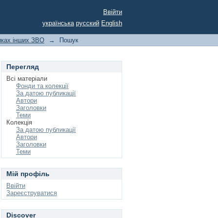
Ввійти
українська
русский
English
никах інших ЗВО
→
Пошук
Перегляд
Всі матеріали
Фонди та колекції
За датою публикації
Автори
Заголовки
Теми
Колекція
За датою публикації
Автори
Заголовки
Теми
Мій профіль
Ввійти
Зареєструватися
Discover