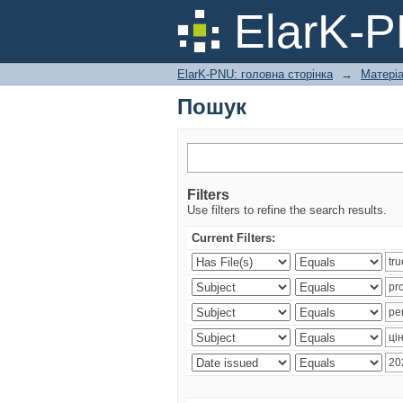
Пошук
ElarK-
ElarK-PNU: головна сторінка
→
Матеріа
Пошук
Filters
Use filters to refine the search results.
Current Filters: