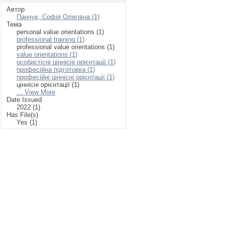
Автор
Панчук, Софія Олегівна (1)
Тема
personal value orientations (1)
professional training (1)
professional value orientations (1)
value orientations (1)
особистісні ціннісні орієнтації (1)
професійна підготовка (1)
професійні ціннісні орієнтації (1)
ціннісні орієнтації (1)
... View More
Date Issued
2022 (1)
Has File(s)
Yes (1)