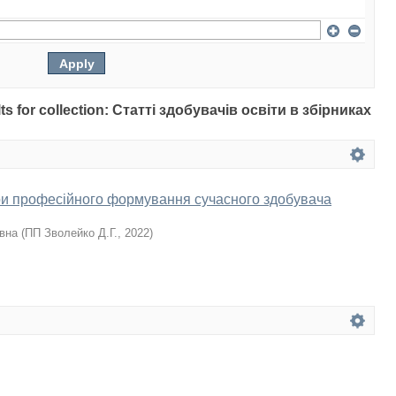
ults for collection: Статті здобувачів освіти в збірниках
ири професійного формування сучасного здобувача
івна
(
ПП Зволейко Д.Г.
,
2022
)